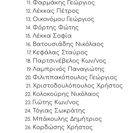
Φαρμάκης Γεώργιος
Λέκκας Πέτρος
Οικονόμου Γεώργιος
Φόρτης Φώτης
Λέκκα Σοφία
Βατουσιάδης Νικόλαος
Κεφάλας Σταύρος
Παρτσινέβελος Κων/νος
Λαμπρινός Παναγιώτης
Φιλιππακόπουλος Γεώργιος
Χριστοδουλόπουλος Χρήστος
Κολοκούρης Νικόλαος
Γιώτης Κων/νος
Τόγιας Σωκράτης
Μπάκουλης Δημήτριος
Κορδώσης Χρήστος