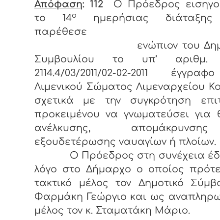
Απόφαση
: 112
Ο Πρόεδρος εισηγο
ο
το 14
ημερήσιας διάταξης
παρέθεσε
ενώπιον του Δημοτ
Συμβουλίου το υπ’ αριθμ. 
2114.4/03/2011/02-02-2011 έγγρα
Λιμενικού Σώματος Λιμεναρχείου Κ
σχετικά με την συγκρότηση επι
προκειμένου να γνωματεύσει για 
ανέλκυσης, απομάκρυνσ
εξουδετέρωσης ναυαγίων ή πλοίων.
Ο Πρόεδρος στη συνέχεια έδ
λόγο στο Δήμαρχο ο οποίος πρότε
τακτικό μέλος τον Δημοτικό Σύμβ
Φαρμάκη Γεώργιο και ως αναπληρω
μέλος τον κ. Σταματάκη Μάριο.