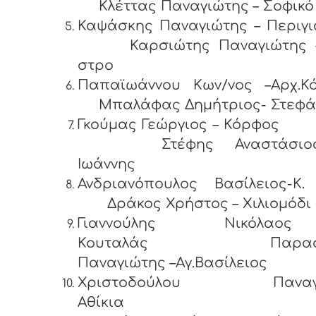
Κλέττας Παναγιώτης – Σοφικό
Καψάσκης Παναγιώτης – Περ
Καρσιώτης Παναγιώτης –Α
στρο
Παπαϊωάννου Κων/νος –Αρχ.Κό
Μπαλάφας Δημήτριος- Στεφά
Γκούμας Γεώργιος – Κ
Στέφης Αναστάσιος 
Ιωάννης
Ανδριανόπουλος Βασίλειος-K.
Δράκος Χρήστος – Χιλιομόδι
Γιαννούλης Νικόλα
Κουταλάς Παρασκ
Παναγιώτης –Αγ.Βασίλειος
Χριστοδούλου Παναγι
Αθίκια