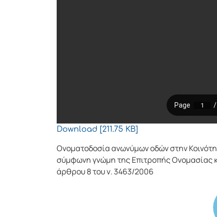
Download [211.75 KB]
Ονοματοδοσία ανωνύμων οδών στην Κοινότητ
σύμφωνη γνώμη της Επιτροπής Ονομασίας κ
άρθρου 8 του ν. 3463/2006