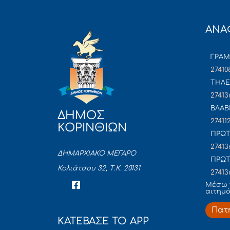
ΑΝΑ
ΓΡΑ
27410
ΤΗΛΕ
27413
ΒΛΑΒ
ΔΗΜΟΣ
27411
ΚΟΡΙΝΘΙΩΝ
ΠΡΩΤ
27413
ΔΗΜΑΡΧΙΑΚΟ ΜΕΓΑΡΟ
ΠΡΩΤ
Κολιάτσου 32, Τ.Κ. 20131
27413
Mέσω 
αιτημ
Πατ
ΚΑΤΕΒΑΣΕ ΤΟ APP