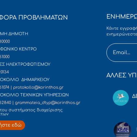
ΕΝΗΜΕΡΩ
ΦΟΡΑ ΠΡΟΒΛΗΜΑΤΩΝ
Κάντε εγγραφή
ΜΜΗ ΔΗΜΟΤΗ
ενημερώνεστε
80000
ΦΩΝΙΚΟ ΚΕΝΤΡΟ
61000
ΕΣ ΗΛΕΚΤΡΟΦΩΤΙΣΜΟΥ
20134
ΑΛΛΕΣ ΥΠ
ΟΚΟΛΛΟ ΔΗΜΑΡΧΕΙΟΥ
61074 | protokollo@korinthos.gr
ΟΚΟΛΛΟ ΤΕΧΝΙΚΩΝ ΥΠΗΡΕΣΙΩΝ
Δ
62840 | grammateia_dtyp@korinthos.gr
του συστήματος διαχείρισης
άτων
ήστε εδώ