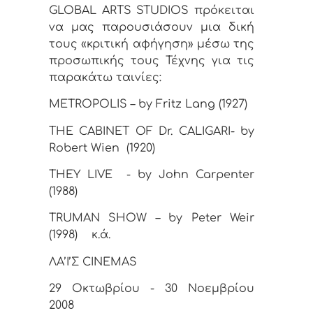
GLOBAL ARTS STUDIOS πρόκειται
να μας παρουσιάσουν μια δική
τους «κριτική αφήγηση» μέσω της
προσωπικής τους Τέχνης για τις
παρακάτω ταινίες:
Μ
ETROPOLIS – by Fritz Lang (1927)
THE CABINET OF Dr. CALIGARI- by
Robert Wien
(1920)
ΤΗΕΥ
LIVE
- by John Carpenter
(1988)
TRUMAN SHOW – by Peter Weir
(1998)
κ
.
ά
.
ΛΑ
’
Ι
’
Σ
CINEMAS
29 Οκτωβρίου - 30 Νοεμβρίου
2008