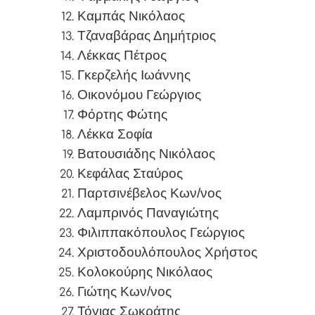
Καμπάς Νικόλαος
Τζαναβάρας Δημήτριος
Λέκκας Πέτρος
Γκερζελής Ιωάννης
Οικονόμου Γεώργιος
Φόρτης Φώτης
Λέκκα Σοφία
Βατουσιάδης Νικόλαος
Κεφάλας Σταύρος
Παρτσινέβελος Κων/νος
Λαμπρινός Παναγιώτης
Φιλιππακόπουλος Γεώργιος
Χριστοδουλόπουλος Χρήστος
Κολοκούρης Νικόλαος
Γιώτης Κων/νος
Τόγιας Σωκράτης