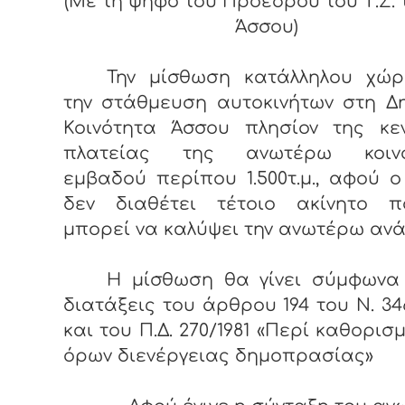
(Με τη ψήφο του Προέδρου του Τ.Σ. τ
Άσσου)
Την μίσθωση κατάλληλου χώρ
την στάθμευση αυτοκινήτων στη Δ
Κοινότητα Άσσου πλησίον της κεν
πλατείας της ανωτέρω κοινό
εμβαδού περίπου 1.500τ.μ., αφού 
δεν διαθέτει τέτοιο ακίνητο 
μπορεί να καλύψει την ανωτέρω αν
Η μίσθωση θα γίνει σύμφωνα 
διατάξεις του άρθρου 194 του Ν. 34
και του Π.Δ. 270/1981 «Περί καθορισ
όρων διενέργειας δημοπρασίας»