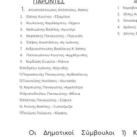
ΠΑΡΟΝΤΕΣ
Α
1.
Καραβοκ
1.
Αποστολόπουλος Απόστολος- Άσσος
2.
Φίλης Α
2.
Ελένης Κων/νος – Εξαμίλια
3.
Μπαλάφ
3.
Κουλούκης Χαράλαμπος- Λέχαιο
4.
Δράκος 
4.
Καλλιμάνης Βασίλης –Αγιονόρι
5.
Δόντης 
5.
Καψάσκης Παναγιώτης – Περιγιάλι
6.
Στέφης Αναστάσιος –Αγ. Ιωάννης
7.
Ανδριανόπουλος Βασίλειος-K. Άσσος
8.
Παπαϊωάννου Κων/νος –Αρχ.Κόρινθος
9.
Κορδώση Ευγενία – Κλένια
10.Ανδρέου Ιωάννης –Κόρινθος
11.Παρασκευάς Παναγιώτης –Αγ.Βασίλειος
12.Γιαννούλης Νικόλαος – Κουταλάς
13.
Καρσιώτης Παναγιώτης –Αγγελ/στρο
14.Χριστοδούλου Παναγιώτης- Αθίκια
15.Κλέττας Παναγιώτης – Σοφικό
16. Ρούκης Βασίλης – Ξυλοκέριζα
17.Γκούμας Γεώργιος – Κόρφος
Οι Δημοτικοί Σύμβουλοι 1) Κ