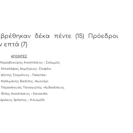
βρέθηκαν δέκα πέντε (15) Πρόεδροι
 επτά (7)
ΑΠΟΝΤΕΣ
Καραβοκύρης Αναστάσιος – Σολωμός
Μπαλάφας Δημήτριος- Στεφάνι
Δόντης Σταμάτιος - Γαλατάκι
Καλλιμάνης Βασίλης –Αγιονόρι
Παρασκευάς Παναγιώτης –Αγ.Βασίλειος
Φίλης Αναστάσιος – Κατακάλι
Δράκος Χρήστος – Χιλιομόδι