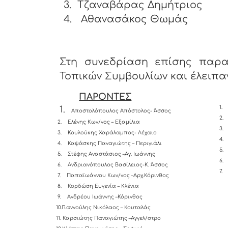
3.
Τζαναβάρας Δημήτριος
4. Αθανασάκος Θωμάς
Στη συνεδρίαση επίσης παρα
Τοπικών Συμβουλίων και έλειπαν
ΠΑΡΟΝΤΕΣ
1.
1.
Αποστολόπουλος Απόστολος- Άσσος
2.
2.
Ελένης Κων/νος – Εξαμίλια
3.
3.
Κουλούκης Χαράλαμπος- Λέχαιο
4.
4.
Καψάσκης Παναγιώτης – Περιγιάλι
5.
5.
Στέφης Αναστάσιος –Αγ. Ιωάννης
6.
6.
Ανδριανόπουλος Βασίλειος-K. Άσσος
7.
7.
Παπαϊωάννου Κων/νος –Αρχ.Κόρινθος
8.
Κορδώση Ευγενία – Κλένια
9.
Ανδρέου Ιωάννης –Κόρινθος
10.Γιαννούλης Νικόλαος – Κουταλάς
11.
Καρσιώτης Παναγιώτης –Αγγελ/στρο