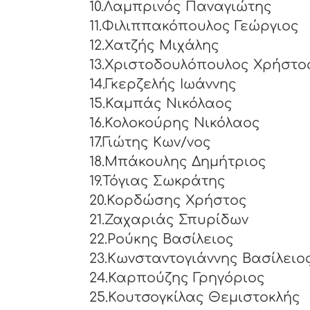
10.Λαμπρινός Παναγιώτης
11.Φιλιππακόπουλος Γεώργιος
12.Χατζής Μιχάλης
13.Χριστοδουλόπουλος Χρήστο
14.Γκερζελής Ιωάννης
15.Καμπάς Νικόλαος
16.Κολοκούρης Νικόλαος
17.Γιώτης Κων/νος
18.Μπάκουλης Δημήτριος
19.Τόγιας Σωκράτης
20.Κορδώσης Χρήστος
21.Ζαχαριάς Σπυρίδων
22.Ρούκης Βασίλειος
23.Κωνσταντογιάννης Βασίλειο
24.Καρπούζης Γρηγόριος
25.Κουτσογκίλας Θεμιστοκλής