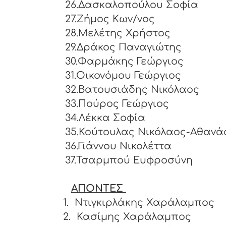
26.Δασκαλοπούλου Σοφία
27.Ζήμος Κων/νος
28.Μελέτης Χρήστος
29.Δράκος Παναγιώτης
30.Φαρμάκης Γεώργιος
31.Οικονόμου Γεώργιος
32.Βατουσιάδης Νικόλαος
33.Πούρος Γεώργιος
34.Λέκκα Σοφία
35.Κούτουλας Νικόλαος-Αθανά
36.Γιάννου Νικολέττα
37.Τσαρμπού Ευφροσύνη
ΑΠΟΝΤΕΣ
1.
Ντιγκιρλάκης Χαράλαμπο
2.
Κασίμης Χαράλαμπος