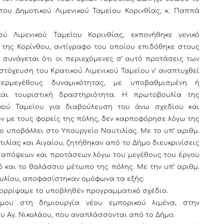
ου Δημοτικού Λιμενικού Ταμείου Κορινθίας, κ. Παππά
ύ Λιμενικού Ταμείου Κορινθίας, εκπονήθηκε γενικό
 της Κορίνθου, αντίγραφο του οποίου επιδόθηκε στους
συνάγεται ότι οι περιεχόμενες σ’ αυτό προτάσεις των
τόχευση του Κρατικού Λιμενικού Ταμείου ν’ αναπτυχθεί
περμεγέθους δυναμικότητας, με υποβαθμισμένη ή
αι τουριστική δραστηριότητα. Η πρωτοβουλία της
ικού Ταμείου για διαβούλευση του άνω σχεδίου και
 με τους φορείς της πόλης, δεν καρποφόρησε λόγω της
ο υποβάλλει στο Υπουργείο Ναυτιλίας. Με το υπ’ αριθμ.
υτιλίας και Αιγαίου, ζητήθηκαν από το Δήμο διευκρινίσεις
ή απόψεων και προτάσεων λόγω του μεγέθους του έργου
ό και το θαλάσσιο μέτωπο της πόλης. Με την υπ’ αριθμ.
βουλίου, αποφασίστηκαν ομόφωνα τα εξής:
πορρίψαμε το υποβληθέν προγραμματικό σχέδιο.
ου στη δημιουργία νέου εμπορικού λιμένα, στην
 Αγ. Νικολάου, που αναπλάσσονται από το Δήμο.