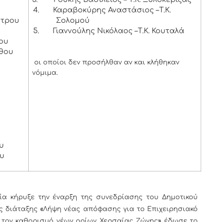
4.
Καραβοκύρης Αναστάσιος –Τ.Κ.
στρου
Σολομού
5.
Γιαννούλης Νικόλαος –Τ.Κ. Κουταλά
σου
νθου
οι οποίοι δεν προσήλθαν αν και κλήθηκαν
νόμιμα.
ου
ου
ξε την έναρξη της συνεδρίασης του Δημοτικού
ς διάταξης
«
Λήψη νέας απόφασης για το Επιχειρησιακό
αι τον καθορισμό νέων ορίων Χερσαίας Ζώνης
»
έδωσε το