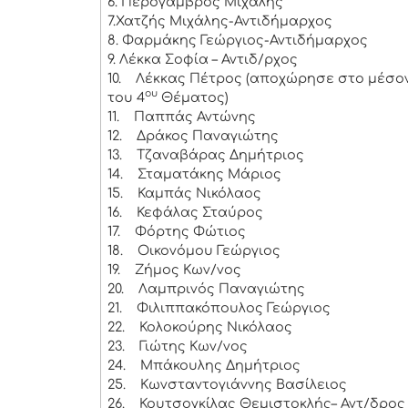
6. Περόγαμβρος Μιχάλης
7.Χατζής Μιχάλης-Αντιδήμαρχος
8. Φαρμάκης Γεώργιος-Αντιδήμαρχος
9. Λέκκα Σοφία – Αντιδ/ρχος
10.
Λέκκας Πέτρος (αποχώρησε στο μέσο
ου
του 4
Θέματος)
11.
Παππάς Αντώνης
12.
Δράκος Παναγιώτης
13.
Τζαναβάρας Δημήτριος
14.
Σταματάκης Μάριος
15.
Καμπάς Νικόλαος
16.
Κεφάλας Σταύρος
17.
Φόρτης Φώτιος
18.
Οικονόμου Γεώργιος
19.
Ζήμος Κων/νος
20.
Λαμπρινός Παναγιώτης
21.
Φιλιππακόπουλος Γεώργιος
22.
Κολοκούρης Νικόλαος
23.
Γιώτης Κων/νος
24.
Μπάκουλης Δημήτριος
25.
Κωνσταντογιάννης Βασίλειος
26.
Κουτσογκίλας Θεμιστοκλής– Αντ/δρος