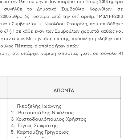
μερα την
16η
του μηνός Ιανουαρίου του έτους
2013
ημέρα
συνήλθε το Δημοτικό Συμβούλιο Κορινθίων, σε
/2010άρθρο 67, ύστερα από την υπ΄ αριθμ.
1143/11-1-2013
κού Συμβουλίου κ. Νικολάου Σταυρέλη, που επιδόθηκε
ρο 67 § 1 σε κάθε έναν των Συμβούλων χωριστά καθώς και
ήταν απών. Με την ίδια, επίσης, πρόσκληση κλήθηκε και
Παύλος Πέππας, ο οποίος ήταν απών.
σης ότι υπάρχει νόμιμη απαρτία, γιατί σε σύνολο 41
ΑΠΟΝΤΑ
Γκερζελής Ιωάννης
1.
2.
Βατουσιάδης Νικόλαος
3. Χριστοδουλόπουλος Χρήστος
4. Τόγιας Σωκράτης
5. Καρπούζης Γρηγόριος