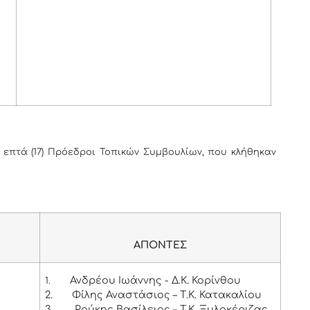
επτά (17) Πρόεδροι Τοπικών Συμβουλίων, που κλήθηκαν
ΑΠΟΝΤΕΣ
Ανδρέου Ιωάννης - Δ.Κ. Κορίνθου
1.
2.
Φίλης Αναστάσιος – Τ.Κ. Κατακαλίου
3.
Ρούκης Βασίλειος – Τ.Κ. Ξυλοκέριζας