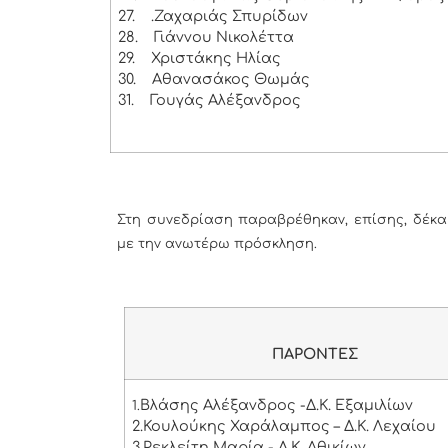
27.
.Ζαχαριάς Σπυρίδων
28.
Γιάννου Νικολέττα
29.
Χριστάκης Ηλίας
30.
Αθανασάκος Θωμάς
31.
Γουγάς Αλέξανδρος
Στη συνεδρίαση παραβρέθηκαν, επίσης, δέκα 
με την ανωτέρω πρόσκληση.
ΠΑΡΟΝΤΕΣ
Βλάσης Αλέξανδρος -Δ.Κ. Εξαμιλίων
1.
2.Κουλούκης Χαράλαμπος – Δ.Κ. Λεχαίου
3.Ρεκλείτη Μαρία - Δ.Κ. Αθικίων