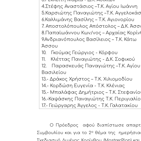
4.Στέφης Αναστάσιος –Τ.Κ. Αγίου Ιωάννη
5.Καρσιώτης Παναγιώτης –Τ.Κ. Αγγελοκά
6.Καλλιμάνης Βασίλης – Τ.Κ. Αγιονορίου
7. Αποστολόπουλος Απόστολος – Δ.Κ. Άσ
8.Παπαϊωάννου Κων/νος – Αρχαίας Κορί
9.Ανδριανόπουλος Βασίλειος – Τ.Κ. Κάτω
Άσσου
10.
Γκούμας Γεώργιος - Κόρφου
11.
Κλέττας Παναγιώτης - Δ.Κ. Σοφικού
12.
Παρασκευάς Παναγιώτης –Τ.Κ. Αγίου
Βασιλείου
13.- Δράκος Χρήστος – Τ.Κ. Χιλιομοδίου
14.- Κορδώση Ευγενία - Τ.Κ. Κλένιας
15.- Μπαλάφας Δημήτριος – Τ.Κ. Στεφανί
16.-Καψάσκης Παναγιώτης Τ.Κ. Περιγιαλί
17.- Γεώργαρης Άγγελος - Τ.Κ. Γαλατακίου
Ο Πρόεδρος αφού διαπίστωσε απαρτία κήρυ
ο
Συμβουλίου και για το 2
θέμα της ημερήσια
Σχεδιασμό Λιμένος Κορίνθου (MastrerPlan) κ