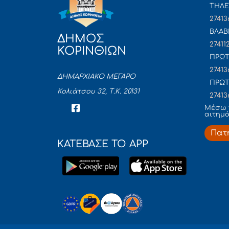
ΤΗΛΕ
27413
ΒΛΑΒ
ΔΗΜΟΣ
27411
ΚΟΡΙΝΘΙΩΝ
ΠΡΩΤ
27413
ΔΗΜΑΡΧΙΑΚΟ ΜΕΓΑΡΟ
ΠΡΩΤ
Κολιάτσου 32, Τ.Κ. 20131
27413
Mέσω 
αιτημ
Πατ
ΚΑΤΕΒΑΣΕ ΤΟ APP