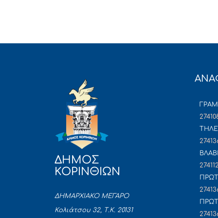
ΑΝΑ
ΓΡΑ
27410
ΤΗΛΕ
27413
ΒΛΑΒ
ΔΗΜΟΣ
27411
ΚΟΡΙΝΘΙΩΝ
ΠΡΩΤ
27413
ΔΗΜΑΡΧΙΑΚΟ ΜΕΓΑΡΟ
ΠΡΩΤ
Κολιάτσου 32, Τ.Κ. 20131
27413