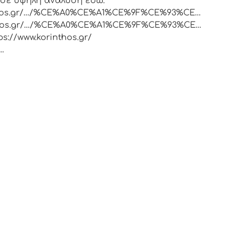
σε υψηλή ανάλυση εδώ:
rinthos.gr/…/%CE%A0%CE%A1%CE%9F%CE%93%CE…
rinthos.gr/…/%CE%A0%CE%A1%CE%9F%CE%93%CE…
://www.korinthos.gr/
…