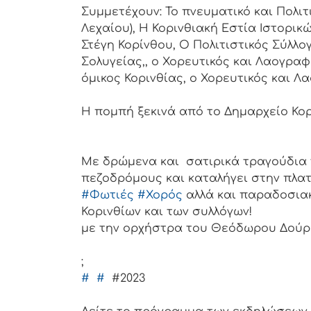
Συμμετέχουν: Το πνευματικό και Πολιτ
Λεχαίου), Η Κορινθιακή Εστία Ιστορικ
Στέγη Κορίνθου, Ο Πολιτιστικός Σύλλο
Σολυγείας,, ο Χορευτικός και Λαογραφ
όμικος Κορινθίας, ο Χορευτικός και Λ
Η πομπή ξεκινά από το Δημαρχείο Κορί
Με δρώμενα και σατιρικά τραγούδια 
πεζοδρόμους και καταλήγει στην πλατ
#Φωτιές
#Χορός
αλλά και παραδοσιακ
Κορινθίων και των συλλόγων!
με την ορχήστρα του Θεόδωρου Δού
;
#
#
#2023