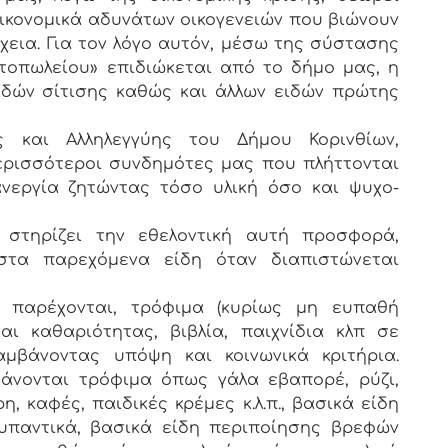
οικονομικά αδυνάτων οικογενειών που βιώνουν
έχεια. Για τον λόγο αυτόν, μέσω της σύστασης
ντοπωλείου» επιδιώκεται από το δήμο μας, η
δών σίτισης καθώς και άλλων ειδών πρώτης
ς και Αλληλεγγύης του Δήμου Κορινθίων,
ερισσότεροι συνδημότες μας που πλήττονται
ανεργία ζητώντας τόσο υλική όσο και ψυχο-
 στηρίζει την εθελοντική αυτή προσφορά,
στα παρεχόμενα είδη όταν διαπιστώνεται
 παρέχονται, τρόφιμα (κυρίως μη ευπαθή
αι καθαριότητας, βιβλία, παιχνίδια κλπ σε
αμβάνοντας υπόψη και κοινωνικά κριτήρια.
άνονται τρόφιμα όπως γάλα εβαπορέ, ρύζι,
η, καφές, παιδικές κρέμες κ.λ.π., βασικά είδη
υπαντικά, βασικά είδη περιποίησης βρεφών