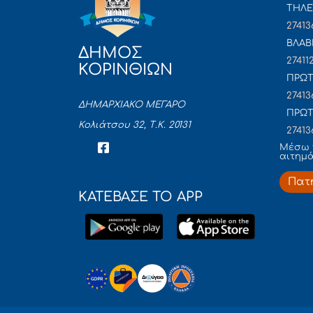
ΤΗΛΕ
27413
ΒΛΑΒ
ΔΗΜΟΣ
27411
ΚΟΡΙΝΘΙΩΝ
ΠΡΩΤ
27413
ΔΗΜΑΡΧΙΑΚΟ ΜΕΓΑΡΟ
ΠΡΩΤ
Κολιάτσου 32, Τ.Κ. 20131
27413
Mέσω 
αιτημ
Πατ
ΚΑΤΕΒΑΣΕ ΤΟ APP