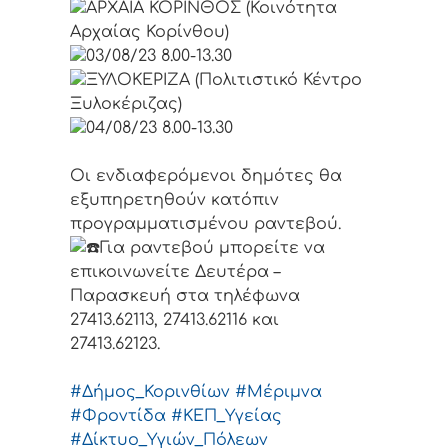
ΑΡΧΑΙΑ ΚΟΡΙΝΘΟΣ (Κοινότητα
Αρχαίας Κορίνθου)
03/08/23 8.00-13.30
ΞΥΛΟΚΕΡΙΖΑ (Πολιτιστικό Κέντρο
Ξυλοκέριζας)
04/08/23 8.00-13.30
Οι ενδιαφερόμενοι δημότες θα
εξυπηρετηθούν κατόπιν
προγραμματισμένου ραντεβού.
Για ραντεβού μπορείτε να
επικοινωνείτε Δευτέρα –
Παρασκευή στα τηλέφωνα
27413.62113, 27413.62116 και
27413.62123.
#Δήμος_Κορινθίων
#Μέριμνα
#Φροντίδα
#ΚΕΠ_Υγείας
#Δίκτυο_Υγιών_Πόλεων