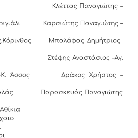
αμίλια Κλέττας Παναγιώτης –
Περιγιάλι Καρσιώτης Παναγιώτης –
ρχ.Κόρινθος Μπαλάφας Δημήτριος-
όρφος Στέφης Αναστάσιος –Αγ.
ιος-K. Άσσος Δράκος Χρήστος –
 Κουταλάς Παρασκευάς Παναγιώτης
αναγιώτης- Αθίκια
χαιο
άτιος - Γαλατάκι
νόρι