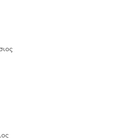
σιος
ιος