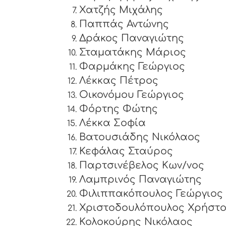
Χατζής Μιχάλης
Παππάς Αντώνης
Δράκος Παναγιώτης
Σταματάκης Μάριος
Φαρμάκης Γεώργιος
Λέκκας Πέτρος
Οικονόμου Γεώργιος
Φόρτης Φώτης
Λέκκα Σοφία
Βατουσιάδης Νικόλαος
Κεφάλας Σταύρος
Παρτσινέβελος Κων/νος
Λαμπρινός Παναγιώτης
Φιλιππακόπουλος Γεώργιος
Χριστοδουλόπουλος Χρήστ
Κολοκούρης Νικόλαος