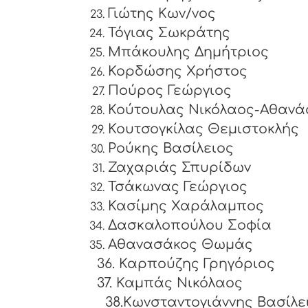
Γιώτης Κων/νος
Τόγιας Σωκράτης
Μπάκουλης Δημήτριος
Κορδώσης Χρήστος
Πούρος Γεώργιος
Κούτουλας Νικόλαος-Αθανά
Κουτσογκίλας Θεμιστοκλής
Ρούκης Βασίλειος
Ζαχαριάς Σπυρίδων
Τσάκωνας Γεώργιος
Κασίμης Χαράλαμπος
Δασκαλοπούλου Σοφία
Αθανασάκος Θωμάς
36. Καρπούζης Γρηγόριος
37. Καμπάς Νικόλαος
38.Κωνσταντογιάννης Βασίλε