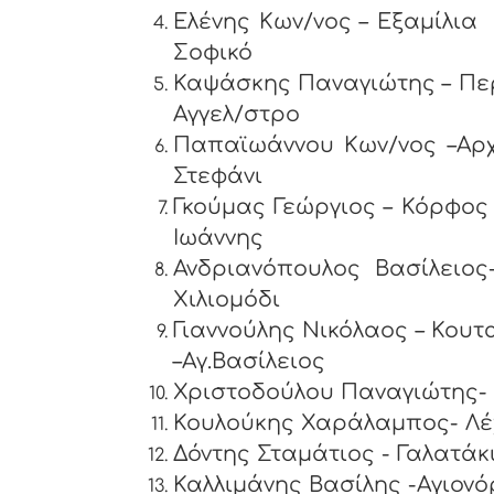
Ελένης Κων/νος – Εξ
Σοφικό
Καψάσκης Παναγιώτης – 
Αγγελ/στρο
Παπαϊωάννου Κων/νος –Α
Στεφάνι
Γκούμας Γεώργιος – Κ
Ιωάννης
Ανδριανόπουλος Βασίλε
Χιλιομόδι
Γιαννούλης Νικόλαος –
–Αγ.Βασίλειος
Χριστοδούλου Π
Κουλούκης Χαράλαμπος- Λέ
Δόντης Σταμ
Καλλιμάνης Βασίλης -Αγιο