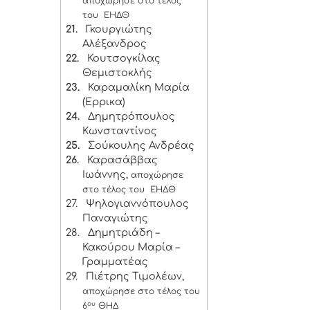
αποχώρησε στο τέλος
του ΕΗΔΘ
21.
Γκουργιώτης
Αλέξανδρος
22.
Κουτσογκίλας
Θεμιστοκλής
23.
Καραμαλίκη Μαρία
(Έρρικα)
24.
Δημητρόπουλος
Κωνσταντίνος
25.
Σούκουλης Ανδρέας
26.
Καρασάββας
Ιωάννης,
αποχώρησε
στο τέλος του ΕΗΔΘ
27.
Ψηλογιαννόπουλος
Παναγιώτης
28.
Δημητριάδη –
Κακούρου Μαρία –
Γραμματέας
29.
Πιέτρης Τιμολέων,
αποχώρησε στο τέλος του
ου
6
ΘΗΔ