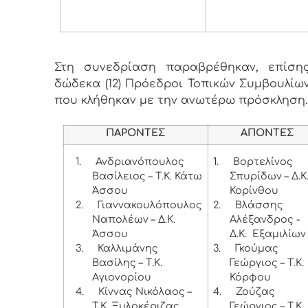
Στη συνεδρίαση παραβρέθηκαν, επίσης
δώδεκα (12) Πρόεδροι Τοπικών Συμβουλίων
που κλήθηκαν με την ανωτέρω πρόσκληση
ΠΑΡΟΝΤΕΣ
ΑΠΟΝΤΕΣ
1.
Ανδριανόπουλος
1.
Βορτελίνος
Βασίλειος – Τ.Κ. Κάτω
Σπυρίδων – Δ.Κ
Άσσου
Κορίνθου
2.
Γιαννακουλόπουλος
2.
Βλάσσης
Ναπολέων – Δ.Κ.
Αλέξανδρος -
Άσσου
Δ.Κ. Εξαμιλίω
3.
Καλλιμάνης
3.
Γκούμας
Βασίλης – Τ.Κ.
Γεώργιος – Τ.Κ.
Αγιονορίου
Κόρφου
4.
Κίννας Νικόλαος –
4.
Ζούζας
Τ.Κ. Ξυλοκέριζας
Γεώργιος – Τ.Κ.