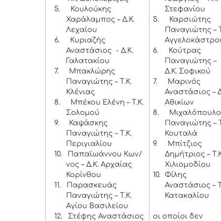
5.
Κουλούκης
Στεφανίου
Χαράλαμπος – Δ.Κ.
5.
Καρσιώτης
Λεχαίου
Παναγιώτης – Τ
6.
Κυριαζής
Αγγελοκάστρο
Αναστάσιος - Δ.Κ.
6.
Κούτρας
Γαλατακίου
Παναγιώτης –
7.
Μπακλώρης
Δ.Κ. Σοφικού
Παναγιώτης – Τ.Κ.
7.
Μαρινός
Κλένιας
Αναστάσιος – Δ
8.
Μπέκου Ελένη – Τ.Κ.
Αθικίων
Σολομού
8.
Μιχαλόπουλο
9.
Καψάσκης
Παναγιώτης – Τ
Παναγιώτης – Τ.Κ.
Κουταλά
Περιγιαλίου
9.
Μπίτζιος
10.
Παπαϊωάννου Κων/
Δημήτριος – Τ.Κ
νος – Δ.Κ. Αρχαίας
Χιλιομοδίου
Κορίνθου
10.
Φίλης
11.
Παρασκευάς
Αναστάσιος – Τ
Παναγιώτης – Τ.Κ.
Κατακαλίου
Αγίου Βασιλείου
12.
Στέφης Αναστάσιος
οι οποίοι δεν