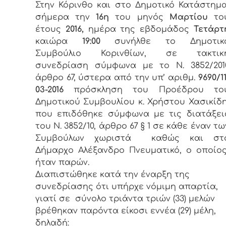
Στην Κόρινθο και στο Δημοτικό Κατάστημα
σήμερα την
16η
του μηνός
Μαρτίου
το
έτους
2016,
ημέρα της εβδομάδος
Τετάρτ
καιώρα
19:00
συνήλθε το Δημοτικ
Συμβούλιο Κορινθίων, σε τακτικ
συνεδρίαση σύμφωνα με το Ν. 3852/201
άρθρο 67, ύστερα από την υπ’ αριθμ.
9690/11
03-2016
πρόσκληση του Προέδρου το
Δημοτικού Συμβουλίου κ. Χρήστου Χασικίδη
που επιδόθηκε σύμφωνα με τις διατάξει
του Ν. 3852/10, άρθρο 67 § 1 σε κάθε έναν τω
Συμβούλων χωριστά καθώς και στ
Δήμαρχο Αλέξανδρο Πνευματικό, ο οποίο
ήταν παρών.
Διαπιστώθηκε κατά την έναρξη της
συνεδρίασης ότι υπήρχε νόμιμη απαρτία,
γιατί σε σύνολο τριάντα τριών (33) μελών
βρέθηκαν παρόντα είκοσι εννέα (29) μέλη,
δηλαδή: