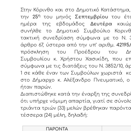
Στην Κόρινθο και στο Δημοτικό Κατάστημα
η
την
25
του μηνός
Σεπτεμβρίου
του έτ
ημέρα της εβδομάδος
Δευτέρα
και
συνήλθε το Δημοτικό Συμβούλιο Κορινθ
τακτική συνεδρίαση σύμφωνα με το Ν. 3
άρθρο 67, ύστερα από την υπ’ αριθμ.
42195/
πρόσκληση του Προέδρου του Δημ
Συμβουλίου κ. Χρήστου Χασικίδη, που ε
σύμφωνα με τις διατάξεις του Ν. 3852/10, ά
1 σε κάθε έναν των Συμβούλων χωριστά κ
στο Δήμαρχο κ. Αλέξανδρο Πνευματικό, 
ήταν παρών.
Διαπιστώθηκε κατά την έναρξη της συνεδρ
ότι υπήρχε νόμιμη απαρτία, γιατί σε σύνολ
τριάντα τριών (33) μελών βρέθηκαν παρόντα
τέσσερα (24) μέλη, δηλαδή:
ΠΑΡΟΝΤΑ