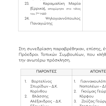
23.
Καραμαλίκη Μαρία
(Έρρικα),
αποχώρησε στο τέλος
ου
του 7
ΗΔΘ
24.
Ψηλογιαννόπουλος
Παναγιώτης
Στη συνεδρίαση παραβρέθηκαν, επίσης, έντ
Πρόεδροι Τοπικών Συμβουλίων, που κλή
την ανωτέρω πρόσκληση.
ΠΑΡΟΝΤΕΣ
ΑΠΟΝΤΕ
1.
Βορτελίνος
1.
Γιαννακουλό
Σπυρίδων – Δ.Κ.
Ναπολέων – Δ.
Κορίνθου
2.
Γκούμας Γεώργ
2.
Βλάσσης
Κόρφου
Αλέξανδρος - Δ.Κ.
3.
Ζούζας Γεώργι