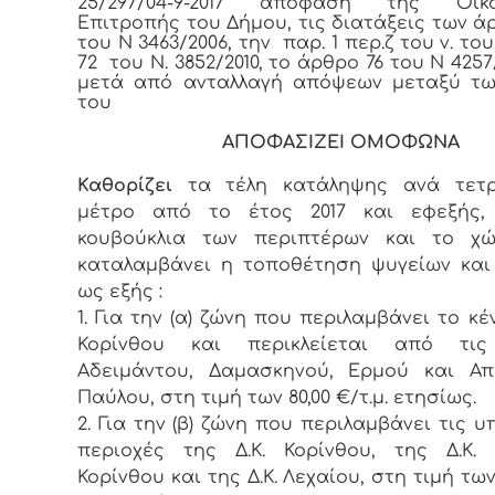
25/297/04-9-2017 απόφαση της Οικο
Επιτροπής του Δήμου, τις διατάξεις των ά
του Ν 3463/2006, την παρ. 1 περ.ζ του ν. τ
72 του Ν. 3852/2010, το άρθρο 76 του Ν 4257
μετά από ανταλλαγή απόψεων μεταξύ τω
του
ΑΠΟΦΑΣΙΖΕΙ ΟΜΟΦΩΝΑ
Καθορίζει
τα τέλη κατάληψης ανά τετρ
μέτρο από το έτος 2017 και εφεξής,
κουβούκλια των περιπτέρων και το χ
καταλαμβάνει η τοποθέτηση ψυγείων κα
ως εξής :
1. Για την (α) ζώνη που περιλαμβάνει το κέ
Κορίνθου και περικλείεται από τι
Αδειμάντου, Δαμασκηνού, Ερμού και Απ
Παύλου, στη τιμή των 80,00 €/τ.μ. ετησίως.
2. Για την (β) ζώνη που περιλαμβάνει τις υ
περιοχές της Δ.Κ. Κορίνθου, της Δ.Κ.
Κορίνθου και της Δ.Κ. Λεχαίου, στη τιμή των