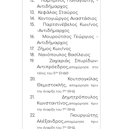
12.
Λαμπρινός Παναγιώτης -
Αντιδήμαρχος
13.
Κεφάλας Σταύρος
14.
Κοντογιώργος Αναστάσιος
15.
Παρτσινέβελος Κων/νος
-Αντιδήμαρχος
16.
Μουρούτσος Γεώργιος -
Αντιδήμαρχος
17.
Ζήμος Κων/νος
18.
Νανόπουλος Βασίλειος
19.
Ζαχαριάς Σπυρίδων–
Αντιπρόεδρος,
αποχώρησε στο
ου
τέλος του 5
ΕΗΔΘ
20.
Κουτσογκίλας
Θεμιστοκλής,
αποχώρησε πριν
ου
την έναρξη του 1
ΘΗΔ
21.
Δημητρόπουλος
Κωνσταντίνος,
αποχώρησε πριν
ου
την έναρξη του 1
ΘΗΔ
22.
Γκουργιώτης
Αλέξανδρος,
αποχώρησε
πριν
ου
την έναρξη του 1
ΘΗΔ