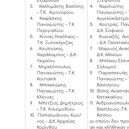
Εξαμιλίων
Στεφανίου
3.
Καλλιμάνης Βασίλης
4.
Καρσιώτης
– Τ.Κ. Αγιονορίου
Παναγιώτης – Τ
4.
Καψάσκης
Αγγελοκάστρο
Παναγιώτης – Τ.Κ.
5.
Κούτρας Παν
Περιγιαλίου
Δ.Κ. Σοφικού
5.
Κίννας Νικόλαος –
6.
Κυριαζής Αν
Τ.Κ. Ξυλοκέριζας
- Δ.Κ. Γαλατακί
6.
Κουλούκης
7.
Μαρινός Ανασ
Χαράλαμπος – Δ.Κ.
Δ.Κ. Αθικίων
Λεχαίου
8.
Μπέκου Ελένη
7.
Μιχαλόπουλος
Σολομού
Παναγιώτης – Τ.Κ.
9.
Παρασκευάς
Κουταλά
Παναγιώτης – Τ
8.
Μπακλώρης
Βασιλείου
Παναγιώτης – Τ.Κ.
10.
Φίλης Αναστάσι
Κλένιας
Κατακαλίου
9.
Μπίτζιος Δημήτριος
11.
Ανδριανόπουλ
– Τ.Κ. Χιλιομοδίου
Βασίλειος-Τ.Κ.
10.
Παπαϊωάννου Κων/
Άσσου
νος – Δ.Κ. Αρχαίας
οι οποίοι δεν πρ
Κορίνθου
αν και κλήθηκαν 