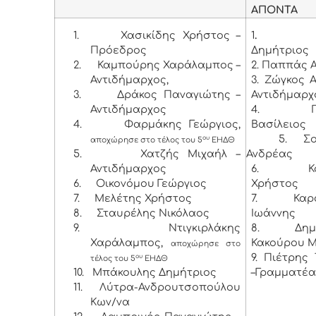
ΑΠΟΝΤΑ
1.
Χασικίδης Χρήστος –
1
.
Πρόεδρος
Δημήτριος
2.
Καμπούρης Χαράλαμπος –
2. Παππάς 
Αντιδήμαρχος,
3. Ζώγκος 
3.
Δράκος Παναγιώτης –
Αντιδήμαρχ
Αντιδήμαρχος
4. Παν
4.
Φαρμάκης Γεώργιος,
Βασίλειος
5. Σούκ
ου
αποχώρησε στο τέλος του 5
ΕΗΔΘ
5.
Χατζής Μιχαήλ –
Ανδρέας
Αντιδήμαρχος
6. Κορ
6.
Οικονόμου Γεώργιος
Χρήστος
7.
Μελέτης Χρήστος
7. Καρα
8.
Σταυρέλης Νικόλαος
Ιωάννης
9.
Ντιγκιρλάκης
8. Δημη
Χαράλαμπος,
Κακούρου 
αποχώρησε στο
9. Πιέτρης
ου
τέλος του 5
ΕΗΔΘ
10.
Μπάκουλης Δημήτριος
–Γραμματέ
11.
Λύτρα-Ανδρουτσοπούλου
Κων/να