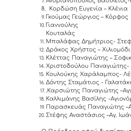
Ανδριανόπουλος Βασίλειος-
8.
Κορδώση Ευγενία – Κλένια
Γκούμας Γεώργιος – Κόρφος
Γιαννούλ
Κουτ
Μπαλάφας Δημήτριος- Στεφ
Δράκος Χρήστος – Χιλιομόδι
Κλέττας Παναγιώτης – Σοφι
Χριστοδούλου Παναγιώτης- 
Κουλούκης Χαράλαμπος- Λέ
Δόντης Σταμ
.Καρσιώτης Παναγιώτης –Α
Καλλιμάνης Βασίλης -Αγιο
Παρασκευάς Παναγιώτης –Α
Στέφης Αναστάσιος –Αγ.