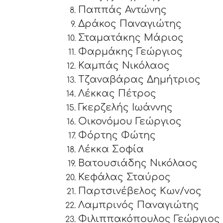
Παππάς Αντώνης
Δράκος Παναγιώτης
Σταματάκης Μάριος
Φαρμάκης Γεώργιος
Καμπάς Νικόλαος
Τζαναβάρας Δημήτριος
Λέκκας Πέτρος
Γκερζελής Ιωάννης
Οικονόμου Γεώργιος
Φόρτης Φώτης
Λέκκα Σοφία
Βατουσιάδης Νικόλαος
Κεφάλας Σταύρος
Παρτσινέβελος Κων/νος
Λαμπρινός Παναγιώτης
Φιλιππακόπουλος Γεώργιος