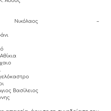
K. Άσσος
ης Νικόλαος –
αλάς
άνι
κό
Αθίκια
χαιο
άτιος - Γαλατάκι
γγελόκαστρο
νόρι
γιος Βασίλειος
 Ιωάννης