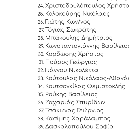
Χριστοδουλόπουλος Χρήστ
Κολοκούρης Νικόλαος
Γιώτης Κων/νος
Τόγιας Σωκράτης
Μπάκουλης Δημήτριος
Κωνσταντογιάννης Βασίλειο
Κορδώσης Χρήστος
Πούρος Γεώργιος
Γιάννου Νικολέττα
Κούτουλας Νικόλαος-Αθανά
Κουτσογκίλας Θεμιστοκλής
Ρούκης Βασίλειος
Ζαχαριάς Σπυρίδων
Τσάκωνας Γεώργιος
Κασίμης Χαράλαμπος
Δασκαλοπούλου Σοφία