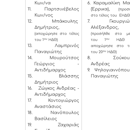
Κων/να
6. Καραμαλίκη Μα
11.
Παρτσινέβελος
(Έρρικα),
(προσ
Κων/νος
στο τέλος του ΕΗΔΘ
12.
Μπάκουλης
7. Γκουργιώ
Δημήτριος,
Αλέξανδρος,
(αποχώρησε στο τέλος
(προσήλθε στο μ
ου
ου
του 1
ΗΔΘ)
του 1
ΗΔΘ κ
13.
Λαμπρινός
αποχώρησε στο τ
Παναγιώτης
ου
του 20
ΗΔΘ)
14.
Μουρούτσος
8. Σούκουλ
Γεώργιος -
Ανδρέας
Αντιδήμαρχος
9. Ψηλογιαννόπου
15.
Βλάσσης
Παναγιώτης
Δημήτριος
16.
Ζώγκος Ανδρέας -
Αντιδήμαρχος
17.
Κοντογιώργος
Αναστάσιος
18.
Νανόπουλος
Βασίλειος
19.
Ζαχαριάς