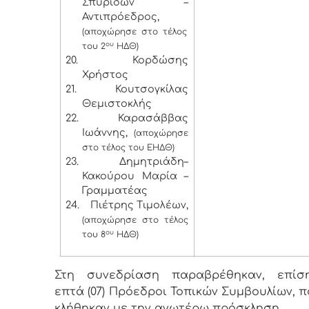
Σπυρίδων –
Αντιπρόεδρος,
(αποχώρησε στο τέλος
ου
του 2
ΗΔΘ)
20.
Κορδώσης
Χρήστος
21.
Κουτσογκίλας
Θεμιστοκλής
22.
Καρασάββας
Ιωάννης,
(αποχώρησε
στο τέλος του ΕΗΔΘ)
23.
Δημητριάδη–
Κακούρου Μαρία –
Γραμματέας
24.
Πιέτρης Τιμολέων,
(αποχώρησε στο τέλος
ου
του 8
ΗΔΘ)
Στη συνεδρίαση παραβρέθηκαν, επίση
επτά (07) Πρόεδροι Τοπικών Συμβουλίων, 
κλήθηκαν με την ανωτέρω πρόσκληση.