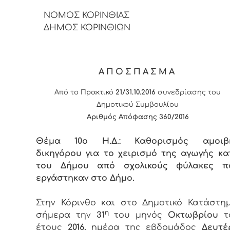
ΝΟΜΟΣ ΚΟΡΙΝΘΙΑΣ
ΔΗΜΟΣ ΚΟΡΙΝΘΙΩΝ
ΑΠΟΣΠΑΣΜΑ
Από το Πρακτικό
21/31.10.2016
συνεδρίασης του
Δημοτικού Συμβουλίου
Αριθμός Απόφασης 360/2016
Θέμα 10ο Η.Δ.: Καθορισμός αμοιβ
δικηγόρου για το χειρισμό της αγωγής κα
του Δήμου από σχολικούς φύλακες π
εργάστηκαν στο Δήμο.
Στην Κόρινθο και στο Δημοτικό Κατάστημ
η
σήμερα την
31
του μηνός
Οκτωβρίου
τ
έτους
2016,
ημέρα της εβδομάδος
Δευτέ