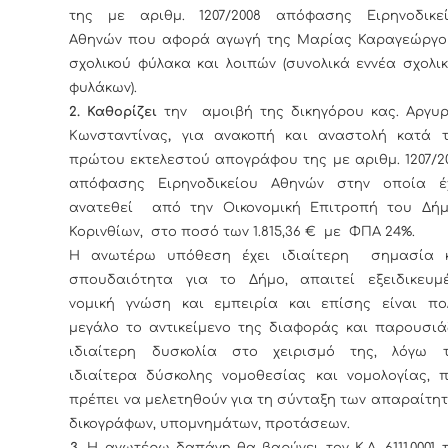
της με αριθμ. 1207/2008 απόφασης Ειρηνοδικε
Αθηνών που αφορά αγωγή της Μαρίας Καραγεώργο
σχολικού φύλακα και λοιπών (συνολικά εννέα σχολι
φυλάκων).
2. Καθορίζει
την αμοιβή της δικηγόρου κας. Αργυ
Κωνσταντίνας
,
για ανακοπή και αναστολή κατά 
πρώτου εκτελεστού απογράφου της με αριθμ. 1207/2
απόφασης Ειρηνοδικείου Αθηνών στην οποία έ
ανατεθεί από την Οικονομική Επιτροπή του Δή
Κορινθίων, στο ποσό των 1.815,36 € με ΦΠΑ 24%.
Η ανωτέρω υπόθεση έχει ιδιαίτερη σημασία 
σπουδαιότητα για το Δήμο, απαιτεί εξειδικευμ
νομική γνώση και εμπειρία και επίσης είναι π
μεγάλο το αντικείμενο της διαφοράς και παρουσιά
ιδιαίτερη δυσκολία στο χειρισμό της, λόγω 
ιδιαίτερα δύσκολης νομοθεσίας και νομολογίας, 
πρέπει να μελετηθούν για τη σύνταξη των απαραίτη
δικογράφων, υπομνημάτων, προτάσεων.
3.
Η ανωτέρω δαπάνη θα βαρύνει τον Κ.Α. 6111.0001 