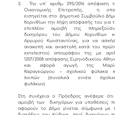
3.
Την υπ΄ αριθμ. 295/2016 απόφαση τ
Οικονομικής Επιτροπής, η οπο
εισηγείται στο Δημοτικό Συμβούλιο Δήμ
Κορινθίων την λήψη απόφασής του για τ
επιπλέον αμοιβή της πληρεξούσι
δικηγόρου του Δήμου Κορινθίων κ
Αργυρού Κωνσταντίνας, για να ασκήσ
ανακοπή και αναστολή κατά του πρώτ
εκτελεστού απογράφου της με αριθ
1207/2008 απόφασης Ειρηνοδικείου Αθην
και αφορά αγωγή της Μαρί
Καραγεώργου – σχολικού φύλακα κ
λοιπών (συνολικά εννέα σχολικ
φυλάκων).
Στη συνέχεια ο Πρόεδρος ανέφερε ότι
αμοιβή των δικηγόρων για υποθέσεις π
αφορούν το Δήμο γίνεται σύμφωνα με τ
διατάξεις του Κώδικα περί δικηγόρων π