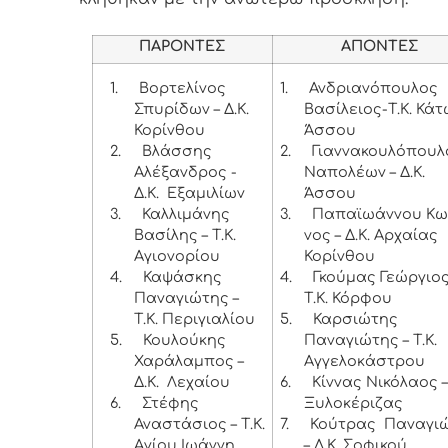
ΠΑΡΟΝΤΕΣ
ΑΠΟΝΤΕΣ
1.
Βορτελίνος
1.
Ανδριανόπουλος
Σπυρίδων – Δ.Κ.
Βασίλειος-Τ.Κ. Κά
Κορίνθου
Άσσου
2.
Βλάσσης
2.
Γιαννακουλόπουλ
Αλέξανδρος -
Ναπολέων – Δ.Κ.
Δ.Κ. Εξαμιλίων
Άσσου
3.
Καλλιμάνης
3.
Παπαϊωάννου Κω
Βασίλης – Τ.Κ.
νος – Δ.Κ. Αρχαίας
Αγιονορίου
Κορίνθου
4.
Καψάσκης
4.
Γκούμας Γεώργιος
Παναγιώτης –
Τ.Κ. Κόρφου
Τ.Κ. Περιγιαλίου
5.
Καρσιώτης
5.
Κουλούκης
Παναγιώτης – Τ.Κ.
Χαράλαμπος –
Αγγελοκάστρου
Δ.Κ. Λεχαίου
6.
Κίννας Νικόλαος –
6.
Στέφης
Ξυλοκέριζας
Αναστάσιος – Τ.Κ.
7.
Κούτρας Παναγι
Αγίου Ιωάννη
– Δ.Κ. Σοφικού