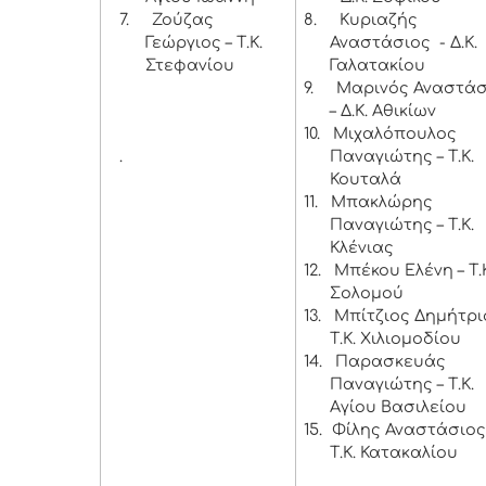
7.
Ζούζας
8.
Κυριαζής
Γεώργιος – Τ.Κ.
Αναστάσιος - Δ.Κ.
Στεφανίου
Γαλατακίου
9.
Μαρινός Αναστάσ
– Δ.Κ. Αθικίων
10.
Μιχαλόπουλος
.
Παναγιώτης – Τ.Κ.
Κουταλά
11.
Μπακλώρης
Παναγιώτης – Τ.Κ.
Κλένιας
12.
Μπέκου Ελένη – Τ.
Σολομού
13.
Μπίτζιος Δημήτρι
Τ.Κ. Χιλιομοδίου
14.
Παρασκευάς
Παναγιώτης – Τ.Κ.
Αγίου Βασιλείου
15.
Φίλης Αναστάσιος
Τ.Κ. Κατακαλίου