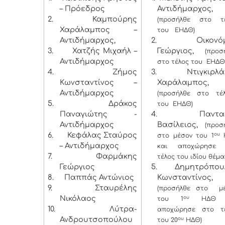
– Πρόεδρος
Αντιδήμαρχος,
2.
Καμπούρης
(προσήλθε στο τ
Χαράλαμπος –
του ΕΗΔΘ)
Αντιδήμαρχος,
2. Οικονόμ
3.
Χατζής Μιχαήλ –
Γεώργιος,
(προσ
Αντιδήμαρχος
στο τέλος του ΕΗΔΘ
4.
Ζήμος
3. Ντιγκιρλά
Κωνσταντίνος –
Χαράλαμπος,
Αντιδήμαρχος
(προσήλθε στο τέ
5.
Δράκος
του ΕΗΔΘ)
Παναγιώτης -
4. Πανταζ
Αντιδήμαρχος
Βασίλειος,
(προσ
6.
Κεφάλας Σταύρος
ου
στο μέσον του 1
– Αντιδήμαρχος
και αποχώρησε 
7.
Φαρμάκης
τέλος του ιδίου θέμα
Γεώργιος
5. Δημητρόπου
8.
Παππάς Αντώνιος
Κωνσταντίνος,
9.
Σταυρέλης
(προσήλθε στο μ
Νικόλαος
ου
του 1
ΗΔΘ κ
10.
Λύτρα-
αποχώρησε στο τ
Ανδρουτσοπούλου
ου
του 20
ΗΔΘ)