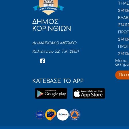
ΤΗΛΕ
27413
ΒΛΑΒ
ΔΗΜΟΣ
27411
ΚΟΡΙΝΘΙΩΝ
ΠΡΩΤ
27413
ΔΗΜΑΡΧΙΑΚΟ ΜΕΓΑΡΟ
ΠΡΩΤ
Κολιάτσου 32, Τ.Κ. 20131
27413
Mέσω 
αιτημ
Πατ
ΚΑΤΕΒΑΣΕ ΤΟ APP