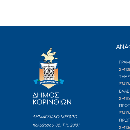
ΑΝΑ
ΓΡΑ
27410
ΤΗΛΕ
27413
ΒΛΑΒ
ΔΗΜΟΣ
27411
ΚΟΡΙΝΘΙΩΝ
ΠΡΩΤ
27413
ΔΗΜΑΡΧΙΑΚΟ ΜΕΓΑΡΟ
ΠΡΩΤ
Κολιάτσου 32, Τ.Κ. 20131
27413