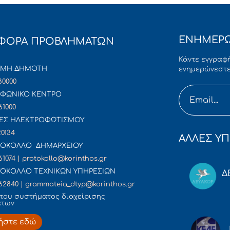
ΕΝΗΜΕΡΩ
ΦΟΡΑ ΠΡΟΒΛΗΜΑΤΩΝ
Κάντε εγγραφή
ΜΜΗ ΔΗΜΟΤΗ
ενημερώνεστε
80000
ΦΩΝΙΚΟ ΚΕΝΤΡΟ
61000
ΕΣ ΗΛΕΚΤΡΟΦΩΤΙΣΜΟΥ
20134
ΑΛΛΕΣ ΥΠ
ΟΚΟΛΛΟ ΔΗΜΑΡΧΕΙΟΥ
61074 | protokollo@korinthos.gr
ΟΚΟΛΛΟ ΤΕΧΝΙΚΩΝ ΥΠΗΡΕΣΙΩΝ
Δ
62840 | grammateia_dtyp@korinthos.gr
του συστήματος διαχείρισης
άτων
ήστε εδώ