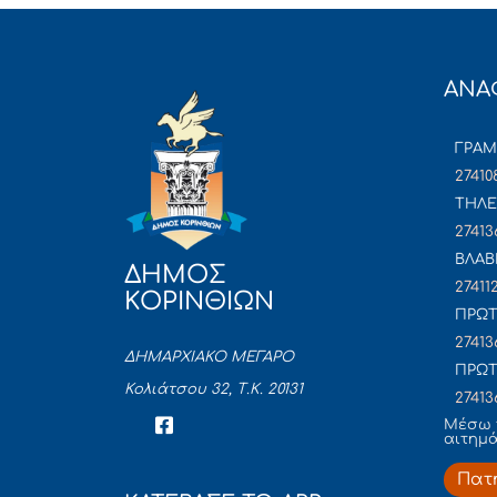
ΑΝΑ
ΓΡΑ
27410
ΤΗΛΕ
27413
ΒΛΑΒ
ΔΗΜΟΣ
27411
ΚΟΡΙΝΘΙΩΝ
ΠΡΩΤ
27413
ΔΗΜΑΡΧΙΑΚΟ ΜΕΓΑΡΟ
ΠΡΩΤ
Κολιάτσου 32, Τ.Κ. 20131
27413
Mέσω 
αιτημ
Πατ