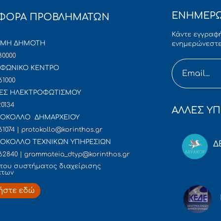
ΕΝΗΜΕΡΩ
ΦΟΡΑ ΠΡΟΒΛΗΜΑΤΩΝ
Κάντε εγγραφή
ΜΜΗ ΔΗΜΟΤΗ
ενημερώνεστε
80000
ΦΩΝΙΚΟ ΚΕΝΤΡΟ
61000
ΕΣ ΗΛΕΚΤΡΟΦΩΤΙΣΜΟΥ
20134
ΑΛΛΕΣ ΥΠ
ΟΚΟΛΛΟ ΔΗΜΑΡΧΕΙΟΥ
61074 | protokollo@korinthos.gr
ΟΚΟΛΛΟ ΤΕΧΝΙΚΩΝ ΥΠΗΡΕΣΙΩΝ
Δ
62840 | grammateia_dtyp@korinthos.gr
του συστήματος διαχείρισης
άτων
ήστε εδώ