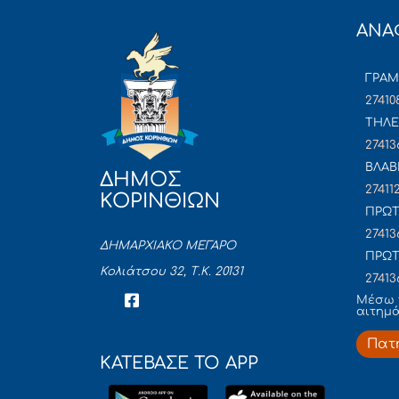
ΑΝΑ
ΓΡΑ
27410
ΤΗΛΕ
27413
ΒΛΑΒ
ΔΗΜΟΣ
27411
ΚΟΡΙΝΘΙΩΝ
ΠΡΩΤ
27413
ΔΗΜΑΡΧΙΑΚΟ ΜΕΓΑΡΟ
ΠΡΩΤ
Κολιάτσου 32, Τ.Κ. 20131
27413
Mέσω 
αιτημ
Πατ
ΚΑΤΕΒΑΣΕ ΤΟ APP