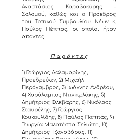
Αναστάσιος Καραβοκύρης –
Σολομού, καθώς και ο Πρόεδρος
του Τοπικού Συμβουλίου Νέων κ.
Παύλος Πέππας, οι οποίοι ήταν
απόντες.
Π α ρ ό ν τ ε ς
1) Γεώργιος Δαλαμαρίνης,
Προεδρεύων, 2) Μιχαήλ
Περόγαμβρος, 3) Ιωάννης Ανδρέου,
4) Χαράλαμπος Ντιγκιρλάκης, 5)
Δημήτριος Φλεβάρης, 6) Νικόλαος
Σταυρέλης, 7) Γεώργιος
Κουκουλίδης, 8) Παύλος Παππάς, 9)
Γεωργία Μαλατέστα-Σελιώτη, 10)
Δημήτριος Τζαναβάρας, 11)