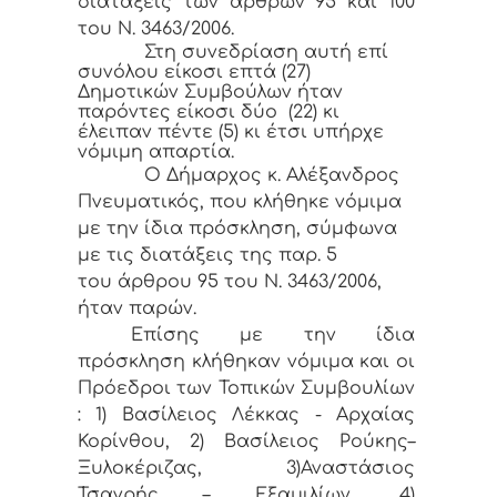
διατάξεις των άρθρων 95 και 100
του Ν. 3463/2006.
Στη συνεδρίαση αυτή επί
συνόλου είκοσι επτά (27)
Δημοτικών Συμβούλων ήταν
παρόντες είκοσι δύο (22) κι
έλειπαν πέντε (5) κι έτσι υπήρχε
νόμιμη απαρτία.
Ο Δήμαρχος κ. Αλέξανδρος
Πνευματικός, που κλήθηκε νόμιμα
με την ίδια πρόσκληση, σύμφωνα
με τις διατάξεις της παρ. 5
του άρθρου 95 του Ν. 3463/2006,
ήταν παρών.
Επίσης με την ίδια
πρόσκληση κλήθηκαν νόμιμα και οι
Πρόεδροι των Τοπικών Συμβουλίων
: 1) Βασίλειος Λέκκας - Αρχαίας
Κορίνθου, 2) Βασίλειος Ρούκης–
Ξυλοκέριζας, 3)Αναστάσιος
Τσαγρής – Εξαμιλίων, 4)