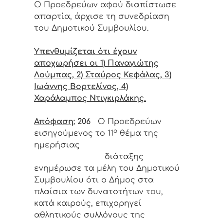
Ο Προεδρεύων αφού διαπίστωσε
απαρτία, άρχισε τη συνεδρίαση
του Δημοτικού Συμβουλίου.
Υπενθυμίζεται ότι έχουν
αποχωρήσει οι 1) Παναγιώτης
Λούμπας, 2) Σταύρος Κεφάλας, 3)
Ιωάννης Βορτελίνος, 4)
Χαράλαμπος Ντιγκιρλάκης.
Απόφαση:
206
Ο Προεδρεύων
ο
εισηγούμενος το 11
θέμα της
ημερήσιας
διάταξης
ενημέρωσε τα μέλη του Δημοτικού
Συμβουλίου ότι ο Δήμος στα
πλαίσια των δυνατοτήτων του,
κατά καιρούς, επιχορηγεί
αθλητικούς συλλόγους της