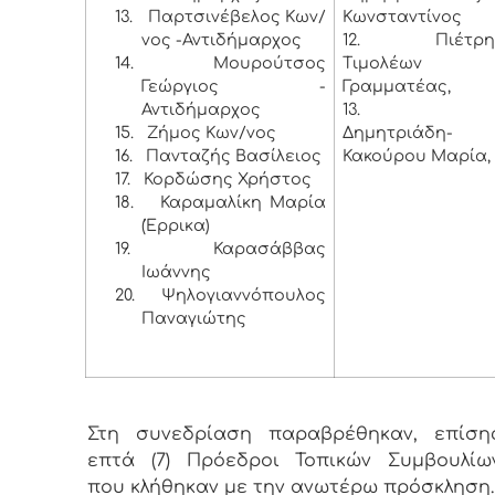
13.
Παρτσινέβελος Κων/
Κωνσταντίνος
νος -Αντιδήμαρχος
12.
Πιέτρη
14.
Μουρούτσος
Τιμολέων 
Γεώργιος -
Γραμματέας,
Αντιδήμαρχος
13.
15.
Ζήμος Κων/νος
Δημητριάδη-
16.
Πανταζής Βασίλειος
Κακούρου Μαρία,
17.
Κορδώσης Χρήστος
18.
Καραμαλίκη Μαρία
(Έρρικα)
19.
Καρασάββας
Ιωάννης
20.
Ψηλογιαννόπουλος
Παναγιώτης
Στη συνεδρίαση παραβρέθηκαν, επίσης
επτά (7) Πρόεδροι Τοπικών Συμβουλίων
που κλήθηκαν με την ανωτέρω πρόσκληση