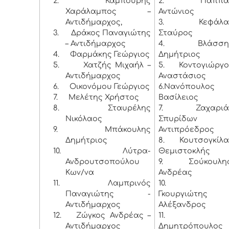
2.
Καμπούρης
2. Παππά
Χαράλαμπος –
Αντώνιος
Αντιδήμαρχος,
3. Κεφάλα
3.
Δράκος Παναγιώτης
Σταύρος
– Αντιδήμαρχος
4. Βλάσση
4.
Φαρμάκης Γεώργιος
Δημήτριος
5.
Χατζής Μιχαήλ –
5. Κοντογιώργο
Αντιδήμαρχος
Αναστάσιος
6.
Οικονόμου Γεώργιος
6.Νανόπουλος
7.
Μελέτης Χρήστος
Βασίλειος
8.
Σταυρέλης
7. Ζαχαριά
Νικόλαος
Σπυρίδων 
9.
Μπάκουλης
Αντιπρόεδρος
Δημήτριος
8. Κουτσογκίλα
10.
Λύτρα-
Θεμιστοκλής
Ανδρουτσοπούλου
9. Σούκουλη
Κων/να
Ανδρέας
11.
Λαμπρινός
10.
Παναγιώτης -
Γκουργιώτης
Αντιδήμαρχος
Αλέξανδρος
12.
Ζώγκος Ανδρέας –
11.
Αντιδήμαρχος
Δημητρόπουλος