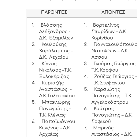
ΠΑΡΟΝΤΕΣ
ΑΠΟΝΤΕΣ
1.
Βλάσσης
1.
Βορτελίνος
Αλέξανδρος -
Σπυρίδων – Δ.Κ.
Δ.Κ. Εξαμιλίων
Κορίνθου
2.
Κουλούκης
2.
Γιαννακουλόπουλ
Χαράλαμπος –
Ναπολέων – Δ.Κ.
Δ.Κ. Λεχαίου
Άσσου
3.
Κίννας
3.
Γκούμας Γεώργιος 
Νικόλαος –Τ.Κ.
Τ.Κ. Κόρφου
Ξυλοκέριζας
4.
Ζούζας Γεώργιος 
4.
Κυριαζής
Τ.Κ. Στεφανίου
Αναστάσιος -
5.
Καρσιώτης
Δ.Κ. Γαλατακίου
Παναγιώτης – Τ.Κ.
5.
Μπακλώρης
Αγγελοκάστρου
Παναγιώτης –
6.
Κούτρας
Τ.Κ. Κλένιας
Παναγιώτης – Δ.Κ.
6.
Παπαϊωάννου
Σοφικού
Κων/νος – Δ.Κ.
7.
Μαρινός
Αρχαίας
Αναστάσιος – Δ.Κ.