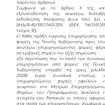
παρόντος άρθρου»
Σύμφωνα με το άρθρο 4 της κατ
εξουσιοδότηση της ανωτέρω διάταξη
εκδοθείσας Απόφασης Διοικ. Μετ. &Η. Δ
ΔΗΔ/Φ.40/1057/14.01.2015 (ΦΕΚ 116/21.01.20
τεύχος Β’):
«1. Κάθε πράξη έγκρισης επιχορήγησης α
φορείς της Γενικής Κυβέρνησης προς το
ανωτέρω επιχορηγούμενους φορείς φέρε
σε εμφανές σημείο την εξής σημείωση:
«
Σε περίπτωση που το ποσό των συνολικώ
επιχορηγήσεων από φορείς της Γενική
Κυβέρνησης υπερβεί τις τρεις χιλιάδε
(3.000) ευρώ συνολικά ετησίως, ο
επιχορηγούμενοι φορείς οφείλουν ν
αναρτούν στο Μητρώο Επιχορηγούμενω
Φορέων του Προγράμματος Διαύγεια τ
στοιχεία των δαπανών οι οποίες αφορού
στα ποσά των επιχορηγήσεων, σύμφωνα μ