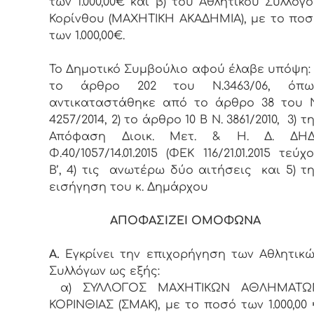
των 1.000,00€ και β) του Αθλητικού Συλλόγ
Κορίνθου (ΜΑΧΗΤΙΚΗ ΑΚΑΔΗΜΙΑ), με το πο
των 1.000,00€.
Το Δημοτικό Συμβούλιο αφού έλαβε υπόψη: 
το άρθρο 202 του Ν.3463/06, όπω
αντικαταστάθηκε από το άρθρο 38 του Ν
4257/2014, 2) το
άρθρο 10 Β Ν. 3861/2010, 3) τ
Απόφαση Διοικ. Μετ. & Η. Δ. ΔΗΔ
Φ.40/1057/14.01.2015 (ΦΕΚ 116/21.01.2015 τεύχ
Β’,
4) τις ανωτέρω δύο αιτήσεις και 5) τ
εισήγηση του κ. Δημάρχου
ΑΠΟΦΑΣΙΖΕΙ ΟΜΟΦΩΝΑ
Α.
Εγκρίνει την επιχορήγηση των Αθλητικ
Συλλόγων ως εξής:
α) ΣΥΛΛΟΓΟΣ ΜΑΧΗΤΙΚΩΝ ΑΘΛΗΜΑΤΩ
ΚΟΡΙΝΘΙΑΣ (ΣΜΑΚ), με το ποσό των 1.000,00