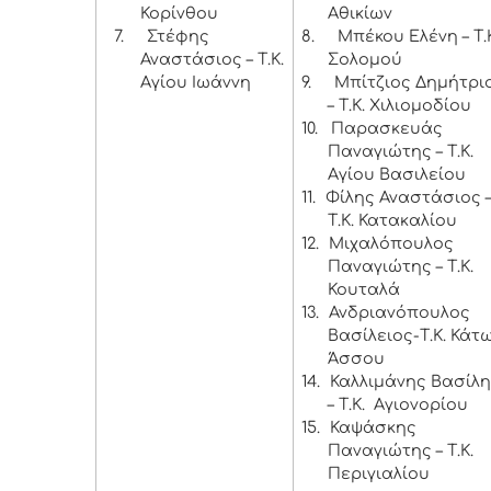
Κορίνθου
Αθικίων
7.
Στέφης
8.
Μπέκου Ελένη – Τ.
Αναστάσιος – Τ.Κ.
Σολομού
Αγίου Ιωάννη
9.
Μπίτζιος Δημήτρι
– Τ.Κ. Χιλιομοδίου
10.
Παρασκευάς
Παναγιώτης – Τ.Κ.
Αγίου Βασιλείου
11.
Φίλης Αναστάσιος 
Τ.Κ. Κατακαλίου
12.
Μιχαλόπουλος
Παναγιώτης – Τ.Κ.
Κουταλά
13.
Ανδριανόπουλος
Βασίλειος-Τ.Κ. Κάτ
Άσσου
14.
Καλλιμάνης Βασίλ
– Τ.Κ. Αγιονορίου
15.
Καψάσκης
Παναγιώτης – Τ.Κ.
Περιγιαλίου