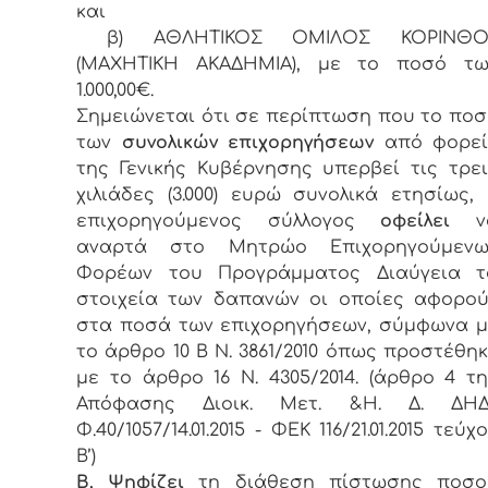
και
β) ΑΘΛΗΤΙΚΟΣ ΟΜΙΛΟΣ ΚΟΡΙΝΘΟ
(ΜΑΧΗΤΙΚΗ ΑΚΑΔΗΜΙΑ), με το ποσό τω
1.000,00€.
Σημειώνεται ότι σε περίπτωση που το πο
των
συνολικών επιχορηγήσεων
από φορεί
της Γενικής Κυβέρνησης υπερβεί τις τρε
χιλιάδες (3.000) ευρώ συνολικά ετησίως,
επιχορηγούμενος σύλλογος
οφείλει
ν
αναρτά στο Μητρώο Επιχορηγούμενω
Φορέων του Προγράμματος Διαύγεια τ
στοιχεία των δαπανών οι οποίες αφορού
στα ποσά των επιχορηγήσεων, σύμφωνα μ
το άρθρο 10 Β Ν. 3861/2010 όπως προστέθη
με το άρθρο 16 Ν. 4305/2014. (άρθρο 4 τ
Απόφασης Διοικ. Μετ. &Η. Δ. ΔΗΔ
Φ.40/1057/14.01.2015 - ΦΕΚ 116/21.01.2015 τεύχ
Β’)
Β. Ψηφίζει
τη διάθεση πίστωσης ποσο