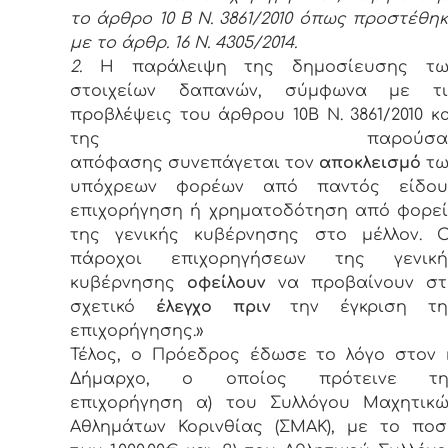
το άρθρο 10 Β Ν. 3861/2010 όπως προστέθη
με το άρθρ. 16 Ν. 4305/2014.
2.
Η παράλειψη της δημοσίευσης τω
στοιχείων δαπανών, σύμφωνα με τι
προβλέψεις του άρθρου 10Β Ν. 3861/2010 κ
της παρούσα
απόφασης συνεπάγεται τον
αποκλεισμό
τω
υπόχρεων φορέων από παντός είδου
επιχορήγηση ή χρηματοδότηση από φορεί
της γενικής κυβέρνησης στο μέλλον. Ο
πάροχοι επιχορηγήσεων της γενική
κυβέρνησης
οφείλουν
να προβαίνουν στ
σχετικό
έλεγχο
πριν
την έγκριση τη
επιχορήγησης.»
Τέλος, ο Πρόεδρος έδωσε το λόγο στον 
Δήμαρχο, ο οποίος πρότεινε τη
επιχορήγηση α) του Συλλόγου Μαχητικώ
Αθλημάτων Κορινθίας (ΣΜΑΚ), με το ποσ