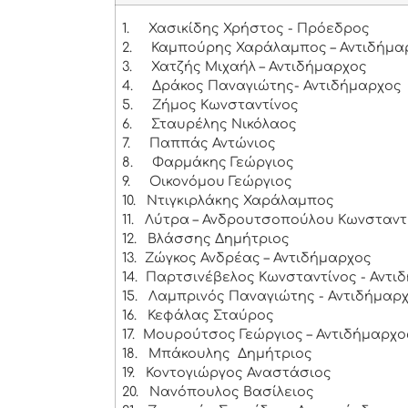
1.
Χασικίδης Χρήστος - Πρόεδρος
2.
Καμπούρης Χαράλαμπος – Αντιδήμα
3.
Χατζής Μιχαήλ – Αντιδήμαρχος
4.
Δράκος Παναγιώτης- Αντιδήμαρχος
5.
Ζήμος Κωνσταντίνος
6.
Σταυρέλης Νικόλαος
7.
Παππάς Αντώνιος
8.
Φαρμάκης Γεώργιος
9.
Οικονόμου Γεώργιος
10.
Ντιγκιρλάκης Χαράλαμπος
11.
Λύτρα – Ανδρουτσοπούλου Κωνσταντ
12.
Βλάσσης Δημήτριος
13.
Ζώγκος Ανδρέας – Αντιδήμαρχος
14.
Παρτσινέβελος Κωνσταντίνος - Αντι
15.
Λαμπρινός Παναγιώτης - Αντιδήμαρ
16.
Κεφάλας Σταύρος
17.
Μουρούτσος Γεώργιος – Αντιδήμαρχο
18.
Μπάκουλης Δημήτριος
19.
Κοντογιώργος Αναστάσιος
20.
Νανόπουλος Βασίλειος