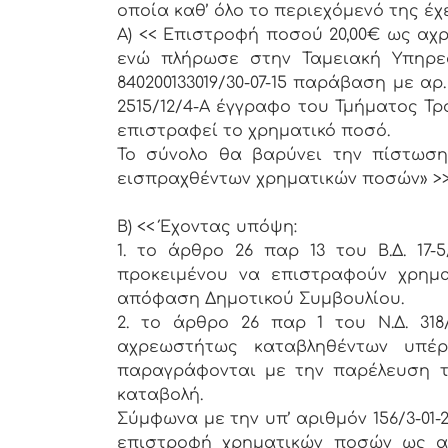
οποία καθ’ όλο το περιεχόμενό της έχε
Α) << Επιστροφή ποσού 20,00€ ως αχ
ενώ πλήρωσε στην Ταμειακή Υπηρεσί
840200133019/30-07-15 παράβαση με αρ.
2515/12/4-Α έγγραφο του Τμήματος Τ
επιστραφεί το χρηματικό ποσό.
Το σύνολο θα βαρύνει την πίστωση 
εισπραχθέντων χρηματικών ποσών» >>
Β) << Έχοντας υπόψη:
1. το άρθρο 26 παρ 13 του Β.Δ. 17-5
προκειμένου να επιστραφούν χρημ
απόφαση Δημοτικού Συμβουλίου.
2. το άρθρο 26 παρ 1 του Ν.Δ. 318
αχρεωστήτως καταβληθέντων υπέρ
παραγράφονται με την παρέλευση τρ
καταβολή.
Σύμφωνα με την υπ’ αριθμόν 156/3-01-
επιστροφή χρηματικών ποσών ως α