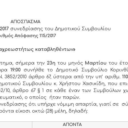
ΑΠΟΣΠΑΣΜΑ
2017
συνεδρίασης του Δημοτικού Συμβουλίου
ριθμός Απόφασης
11
5/2017
 αχρεωστήτως καταβληθέντων»
στημα, σήμερα την
23η
του μηνός
Μαρτίου
του έτ
ώρα
19:00
συνήλθε το Δημοτικό Συμβούλιο Κορινθ
 3852/2010 άρθρο 67, ύστερα από την υπ’ αριθμ.
11
οτικού Συμβουλίου κ. Χρήστου Χασικίδη, που επ
52/10, άρθρο 67 § 1 σε κάθε έναν των Συμβούλων 
ευματικό, ο οποίος ήταν παρών.
νεδρίασης ότι υπήρχε νόμιμη απαρτία, γιατί σε σ
όντα είκοσι οκτώ (28) μέλη, δηλαδή:
ΑΠΟΝΤΑ