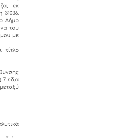
ζα, εκ
 31036.
το Δήμο
 να του
ήμου με
 τίτλο
θυνσης
 7 εδ.α
 μεταξύ
λυτικά