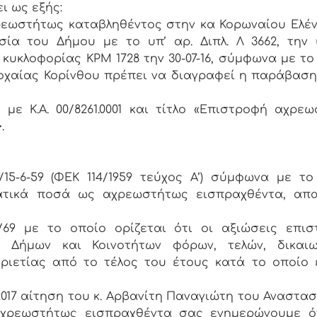
ι ως εξής:
ρεωστήτως καταβληθέντος στην κα Κορωναίου Ελέν
α του Δήμου με το υπ’ αρ. Διπλ. Λ 3662, την 
 κυκλοφορίας ΚΡΜ 1728 την 30-07-16, σύμφωνα με το 
ροχαίας Κορίνθου πρέπει να διαγραφεί η παράβαση
με Κ.Α. 00/8261.0001 και τίτλο «Επιστροφή αχρε
.
/15-6-59 (ΦΕΚ 114/1959 τεύχος Α’) σύμφωνα με το
ατικά ποσά ως αχρεωστήτως εισπραχθέντα, απαι
/69 με το οποίο ορίζεται ότι οι αξιώσεις επι
 Δήμων και Κοινοτήτων φόρων, τελών, δικαιω
ιετίας από το τέλος του έτους κατά το οποίο 
2017 αίτηση του κ. Αρβανίτη Παναγιώτη του Αναστασ
χρεωστήτως εισπραχθέντα σας ενημερώνουμε ότ