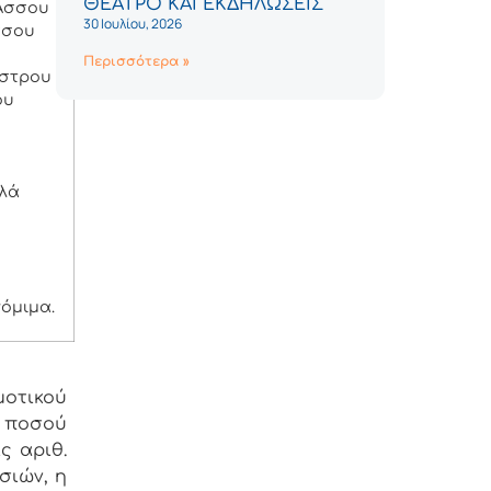
ΘΕΑΤΡΟ ΚΑΙ ΕΚΔΗΛΩΣΕΙΣ
 Άσσου
30 Ιουλίου, 2026
σσου
Περισσότερα »
άστρου
ου
αλά
νόμιμα.
μοτικού
ή ποσού
ς αριθ.
σιών, η