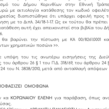
ιασμό του Δήμου Κορινθίων στην Εθνική Τράπε
υρώ με αιτιολογία κατάθεσης τον κωδικό οφειλέτη
ρεσίας διαπιστώθηκε ότι υπάρχει οφειλή προς 
ση με το Διπλ. 34/18-1-17. Ως εκ τούτου θα πρέπει
 κατάθεση αυτή έχει απεικονιστεί στα βιβλία του Δ
6.
α βαρύνει την πίστωση με ΚΑ 00/8261.0001 και
των χρηματικών ποσών» >>.
βε υπόψη του τις ανωτέρω εισηγήσεις της Διεύ
του άρθρου 26 § 1 του Π.Δ. 318/69, του άρθρου 24 §
ι 24 του Ν. 3838/2010, μετά από ανταλλαγή απόψεων
ΠΟΦΑΣΙΖΕΙ ΟΜΟΦΩΝΑ
ην κα
ΚΟΡΩΝΑΙΟΥ ΕΛΕΝΗ
για παράβαση, όπως ανα
ύσας.