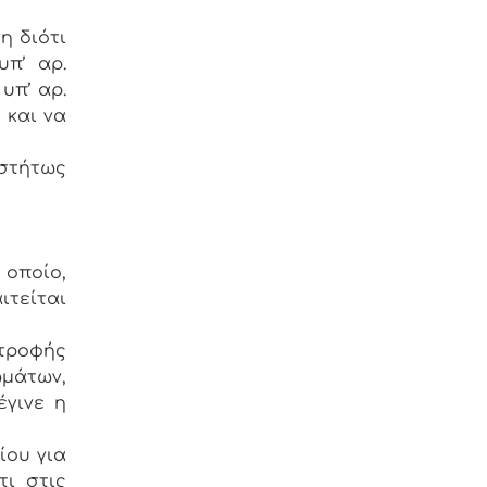
η διότι
υπ’ αρ.
υπ’ αρ.
 και να
ωστήτως
 οποίο,
τείται
στροφής
μάτων,
έγινε η
ίου για
ι στις