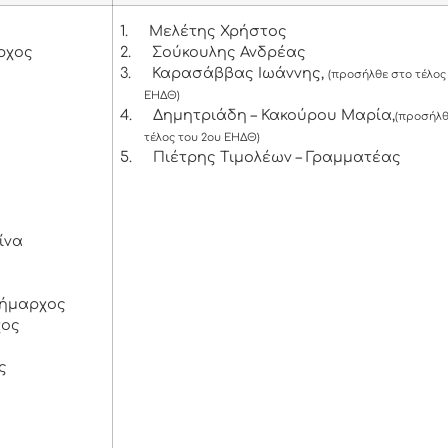
1.
Μελέτης Χρήστος
ρχος
2.
Σούκουλης Ανδρέας
3.
Καρασάββας Ιωάννης,
(προσήλθε στο τέλος
ΕΗΔΘ)
4.
Δημητριάδη – Κακούρου Μαρία,
(προσήλθ
τέλος του 2ου ΕΗΔΘ)
5.
Πιέτρης Τιμολέων – Γραμματέας
ίνα
δήμαρχος
χος
ς