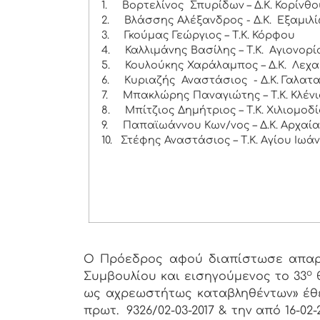
1.
Βορτελίνος Σπυρίδων – Δ.Κ. Κορίνθο
2.
Βλάσσης Αλέξανδρος - Δ.Κ. Εξαμιλ
3.
Γκούμας Γεώργιος – Τ.Κ. Κόρφου
4.
Καλλιμάνης Βασίλης – Τ.Κ. Αγιονορί
5.
Κουλούκης Χαράλαμπος – Δ.Κ. Λεχα
6.
Κυριαζής Αναστάσιος - Δ.Κ. Γαλατ
7.
Μπακλώρης Παναγιώτης – Τ.Κ. Κλέν
8.
Μπίτζιος Δημήτριος – Τ.Κ. Χιλιομοδ
9.
Παπαϊωάννου Κων/νος – Δ.Κ. Αρχαί
10.
Στέφης Αναστάσιος – Τ.Κ. Αγίου Ιωά
Ο Πρόεδρος αφού διαπίστωσε απαρτ
ο
Συμβουλίου και εισηγούμενος το 33
θ
ως αχρεωστήτως καταβληθέντων» έθε
πρωτ. 9326/02-03-2017 & την από 16-0