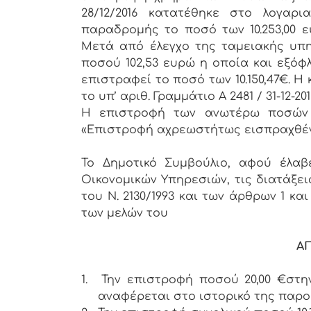
28/12/2016 κατατέθηκε στο λογαρ
παραδρομής το ποσό των 10.253,00 ε
Μετά από έλεγχο της ταμειακής υπη
ποσού 102,53 ευρώ η οποία και εξόφλη
επιστραφεί το ποσό των 10.150,47€. Η
το υπ’ αριθ. Γραμμάτιο Α 2481 / 31-12-201
Η επιστροφή των ανωτέρω ποσών θ
«Επιστροφή αχρεωστήτως εισπραχθέν
Το Δημοτικό Συμβούλιο, αφού έλα
Οικονομικών Υπηρεσιών, τις διατάξεις 
του Ν. 2130/1993 και των άρθρων 1 κα
των μελών του
Α
1.
Την επιστροφή ποσού 20,00 €στ
αναφέρεται στο ιστορικό της παρο