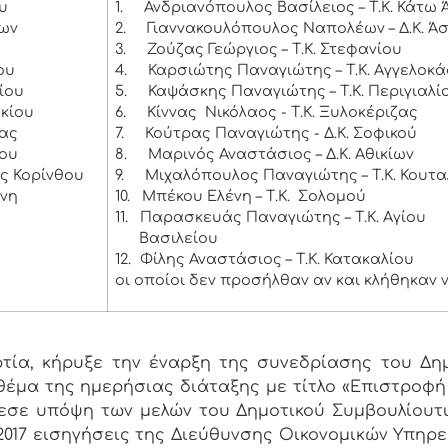
υ
1.
Ανδριανόπουλος Βασίλειος – Τ.Κ. Κάτω
ίων
2.
Γιαννακουλόπουλος Ναπολέων – Δ.Κ. Ά
3.
Ζούζας Γεώργιος – Τ.Κ. Στεφανίου
ου
4.
Καρσιώτης Παναγιώτης – Τ.Κ. Αγγελοκ
ίου
5.
Καψάσκης Παναγιώτης – Τ.Κ. Περιγιαλί
ακίου
6.
Κίννας Νικόλαος - Τ.Κ. Ξυλοκέριζας
ιας
7.
Κούτρας Παναγιώτης - Δ.Κ. Σοφικού
ίου
8.
Μαρινός Αναστάσιος – Δ.Κ. Αθικίων
ας Κορίνθου
9.
Μιχαλόπουλος Παναγιώτης – Τ.Κ. Κουτ
ννη
10.
Μπέκου Ελένη – Τ.Κ. Σολομού
11.
Παρασκευάς Παναγιώτης – Τ.Κ. Αγίου
Βασιλείου
12.
Φίλης Αναστάσιος – Τ.Κ. Κατακαλίου
οι οποίοι δεν προσήλθαν αν και κλήθηκαν 
ία, κήρυξε την έναρξη της συνεδρίασης του Δη
έμα της ημερήσιας διάταξης με τίτλο «Επιστροφ
σε υπόψη των μελών του Δημοτικού Συμβουλίουτι
2-2017 εισηγήσεις της Διεύθυνσης Οικονομικών Υπηρε