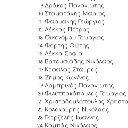
Δράκος Παναγιώτης
Σταματάκης Μάριος
Φαρμάκης Γεώργιος
Λέκκας Πέτρος
Οικονόμου Γεώργιος
Φόρτης Φώτης
Λέκκα Σοφία
Βατουσιάδης Νικόλαος
Κεφάλας Σταύρος
Ζήμος Κων/νος
Λαμπρινός Παναγιώτης
Φιλιππακόπουλος Γεώργιος
Χριστοδουλόπουλος Χρήστ
Κολοκούρης Νικόλαος
Γκερζελής Ιωάννης
Καμπάς Νικόλαος