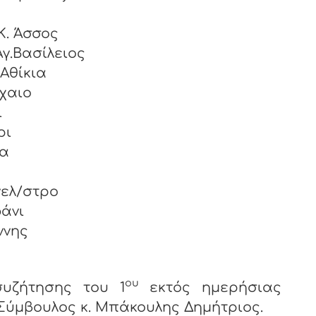
– Κόρφος
ος-K. Άσσος
γ.Βασίλειος
αναγιώτης- Αθίκια
χαιο
άτιος - Γαλατάκι
ρι
ζα
γελ/στρο
άνι
ννης
ομόδι
ου
υζήτησης του 1
εκτός ημερήσιας
Σύμβουλος κ. Μπάκουλης Δημήτριος.