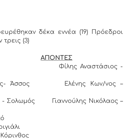
ευρέθηκαν δέκα εννέα (19) Πρόεδροι
τρεις (3)
ΑΠΟΝΤΕΣ
όρινθος Φίλης Αναστάσιος -
ολος- Άσσος Ελένης Κων/νος –
ς - Σολωμός Γιαννούλης Νικόλαος –
κό
 Περιγιάλι
χ.Κόρινθος