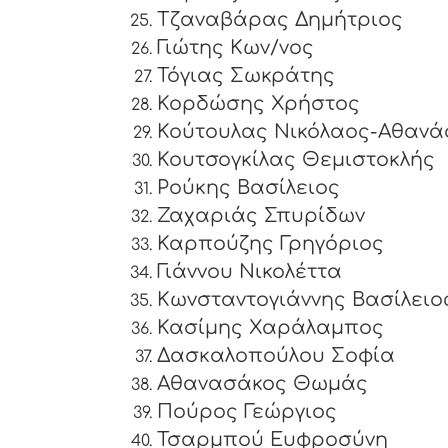
Τζαναβάρας Δημήτριος
Γιώτης Κων/νος
Τόγιας Σωκράτης
Κορδώσης Χρήστος
Κούτουλας Νικόλαος-Αθανά
Κουτσογκίλας Θεμιστοκλής
Ρούκης Βασίλειος
Ζαχαριάς Σπυρίδων
Καρπούζης Γρηγόριος
Γιάννου Νικολέττα
Κωνσταντογιάννης Βασίλειο
Κασίμης Χαράλαμπος
Δασκαλοπούλου Σοφία
Αθανασάκος Θωμάς
Πούρος Γεώργιος
Τσαρμπού Ευφροσύνη