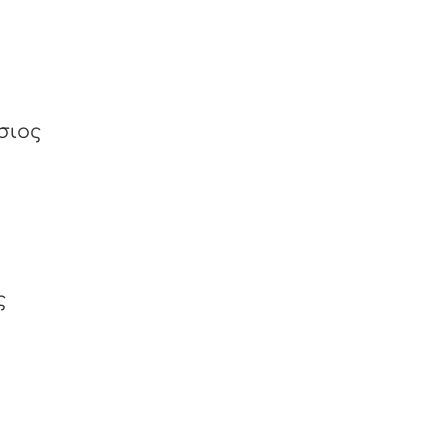
σιος
ς