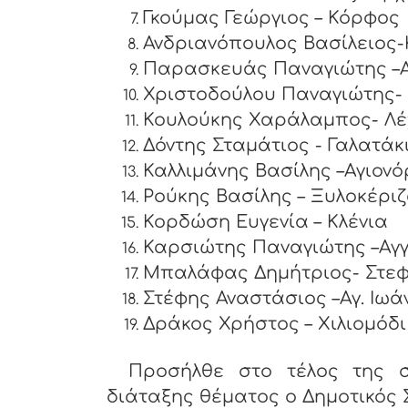
Γκούμας Γεώργιος 
Ανδριανόπουλος Βασίλει
Παρασκευάς Παναγιώτης –Α
Χριστοδούλου Π
Κουλούκης Χαράλαμπος- Λέ
Δόντης Σταμ
Καλλιμάνης Βασίλης –Αγιονό
Ρούκης Βασίλης – Ξυλοκέρι
Κορδώση Ευγενία – Κλένια
Καρσιώτης Παναγιώτης –Αγ
Μπαλάφας Δημήτριος- Στεφ
Στέφης Αναστάσιος –Αγ. Ιωά
Δράκος Χρήστος – Χιλι
Προσήλθε στο τέλος της σ
διάταξης θέματος ο Δημοτικός 