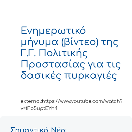
Ενημερωτικό
μήνυμα (βίντεο) της
Γ.Γ. Πολιτικής
Προστασίας για τις
δασικές πυρκαγιές
external:https://www.youtube.com/watch?
v=tFpSuptEYh4
Σημαντικά Νέα