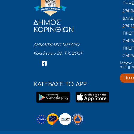
ΤΗΛΕ
27413
ΒΛΑΒ
ΔΗΜΟΣ
27411
ΚΟΡΙΝΘΙΩΝ
ΠΡΩΤ
27413
ΔΗΜΑΡΧΙΑΚΟ ΜΕΓΑΡΟ
ΠΡΩΤ
Κολιάτσου 32, Τ.Κ. 20131
27413
Mέσω 
αιτημ
Πατ
ΚΑΤΕΒΑΣΕ ΤΟ APP