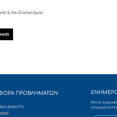
νας & του Συνοικισμού
reads
ΕΝΗΜΕΡΩ
ΦΟΡΑ ΠΡΟΒΛΗΜΑΤΩΝ
Κάντε εγγραφή
ΜΜΗ ΔΗΜΟΤΗ
ενημερώνεστε
80000