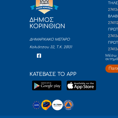
ΤΗΛΕ
27413
ΒΛΑΒ
ΔΗΜΟΣ
27411
ΚΟΡΙΝΘΙΩΝ
ΠΡΩΤ
27413
ΔΗΜΑΡΧΙΑΚΟ ΜΕΓΑΡΟ
ΠΡΩΤ
Κολιάτσου 32, Τ.Κ. 20131
27413
Mέσω 
αιτημ
Πατ
ΚΑΤΕΒΑΣΕ ΤΟ APP