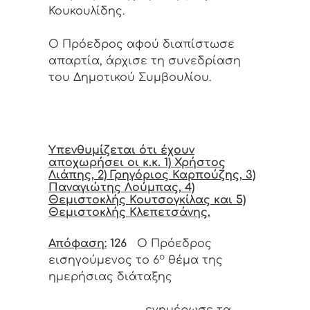
Κουκουλίδης.
Ο Πρόεδρος αφού διαπίστωσε
απαρτία, άρχισε τη συνεδρίαση
του Δημοτικού Συμβουλίου.
Υπενθυμίζεται ότι έχουν
αποχωρήσει οι κ.κ. 1) Χρήστος
Λιάπης, 2) Γρηγόριος Καρπούζης, 3)
Παναγιώτης Λούμπας, 4)
Θεμιστοκλής Κουτσογκίλας και 5)
Θεμιστοκλής Κλεπετσάνης.
Απόφαση:
126
Ο Πρόεδρος
ο
εισηγούμενος το 6
θέμα της
ημερήσιας διάταξης