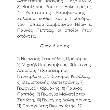
Αναστάσιος Τσαγρής – Εξαμιλίων,
3) Βασίλειος Ρούκης– Ξυλοκέριζας,
4) Αναστάσιος Καραβοκύρης –
Σολομού, καθώς και ο Πρόεδρος
του Τοπικού Συμβουλίου Νέων κ.
Παύλος Πέππας, οι οποίοι ήταν
απόντες.
Π α ρ ό ν τ ε ς
1) Νικόλαος Σταυρέλης, Πρόεδρος,
2) Μιχαήλ Περόγαμβρος, 3) Ιωάννης
Ανδρέου, 4) Χαράλαμπος
Ντιγκιρλάκης, 5) Σταύρος Κεφάλας,
6) Θεμιστοκλής Κλεπετσάνης, 7)
Γεώργιος Φαρμάκης, 8) Παύλος
Παππάς, 9) Γεωργία Μαλατέστα-
Σελιώτη, 10) Γεώργιος Δαλαμαρίνης,
11) Παναγιώτης Γκουργιώτης, 12)