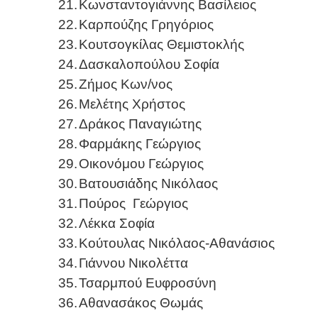
21.
Κωνσταντογιάννης Βασίλειος
22.
Καρπούζης Γρηγόριος
23.
Κουτσογκίλας Θεμιστοκλής
24.
Δασκαλοπούλου Σοφία
25.
Ζήμος Κων/νος
26.
Μελέτης Χρήστος
27.
Δράκος Παναγιώτης
28.
Φαρμάκης Γεώργιος
29.
Οικονόμου Γεώργιος
30.
Βατουσιάδης Νικόλαος
31.
Πούρος
Γεώργιος
32.
Λέκκα Σοφία
33.
Κούτουλας Νικόλαος-Αθανάσιος
34.
Γιάννου Νικολέττα
35.
Τσαρμπού Ευφροσύνη
36.
Αθανασάκος Θωμάς