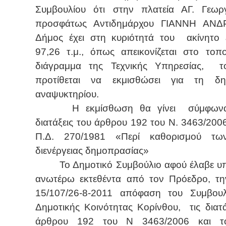
Συμβουλίου ότι στην πλατεία ΑΓ. Γεωρ
προσφάτως Αντιδημάρχου ΓΙΑΝΝΗ ΑΝ
Δήμος έχει στη κυριότητά του
ακίνητο
97,26 τ.μ., όπως απεικονίζεται στο τοπ
διάγραμμα της Τεχνικής Υπηρεσίας,
τ
προτίθεται να εκμισθώσει για τη δημ
αναψυκτηρίου.
Η εκμίσθωση θα γίνει
σύμφωνα
διατάξεις του άρθρου 192 του Ν. 3463/2006
Π.Δ. 270/1981 «Περί καθορισμού τ
διενέργειας δημοπρασίας»
Το Δημοτικό Συμβούλιο αφού έλαβε υ
ανωτέρω εκτεθέντα από τον Πρόεδρο, τη
15/107/26-8-2011 απόφαση του Συμβουλ
Δημοτικής Κοινότητας Κορίνθου,
τις διατ
άρθρου 192 του Ν 3463/2006 και τ