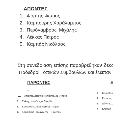
ΑΠΟΝΤΕΣ
1.
Φόρτης Φώτιος
2.
Καμπούρης Χαράλαμπος
3.
Περόγαμβρος
Μιχάλης
4.
Λέκκας Πέτρος
5.
Καμπάς Νικόλαος
Στη συνεδρίαση επίσης παραβρέθηκαν δέκα 
Πρόεδροι Τοπικών Συμβουλίων και έλειπαν έ
ΠΑΡΟΝΤΕΣ
Α
1.
Καραβοκ
1.
Αποστολόπουλος Απόστολος- Άσσος
2.
Γκούμας 
2.
Ελένης Κων/νος – Εξαμίλια
3.
Δόντης Σ
3.
Κουλούκης Χαράλαμπος- Λέχαιο
4.
Κλέττας 
4.
Καψάσκης Παναγιώτης – Περιγιάλι