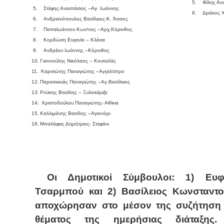
5.
Φίλης Αν
5.
Στέφης Αναστάσιος –Αγ. Ιωάννης
6.
Δράκος Χ
6.
Ανδριανόπουλος Βασίλειος-
K
. Άσσος
7.
Παπαϊωάννου Κων/νος –Αρχ.Κόρινθος
8.
Κορδώση Ευγενία – Κλένια
9.
Ανδρέου Ιωάννης –Κόρινθος
10.
Γιαννούλης Νικόλαος – Κουταλάς
11.
Καρσιώτης Παναγιώτης –Αγγελ/στρο
12.
Παρασκευάς Παναγιώτης –Αγ.Βασίλειος
13.
Ρούκης Βασίλης – Ξυλοκέριζα
14.
Χριστοδούλου Παναγιώτης- Αθίκια
15.
Καλλιμάνης Βασίλης –Αγιονόρι
16.
Μπαλάφας Δημήτριος- Στεφάνι
Οι Δημοτικοί Σύμβουλοι: 1) Ευ
Τσαρμπού και 2) Βασίλειος Κωνσταντο
αποχώρησαν στο μέσον της συζήτηση 
θέματος της ημερήσιας διάταξης