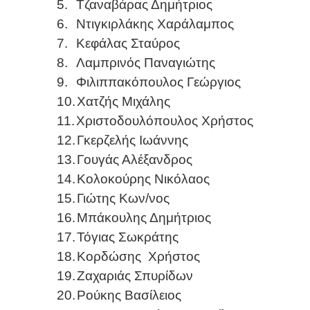
5.
Τζαναβάρας Δημήτριος
6.
Ντιγκιρλάκης Χαράλαμπος
7.
Κεφάλας Σταύρος
8.
Λαμπρινός Παναγιώτης
9.
Φιλιππακόπουλος Γεώργιος
10.
Χατζής Μιχάλης
11.
Χριστοδουλόπουλος Χρήστος
12.
Γκερζελής Ιωάννης
13.
Γουγάς Αλέξανδρος
14.
Κολοκούρης Νικόλαος
15.
Γιώτης Κων/νος
16.
Μπάκουλης Δημήτριος
17.
Τόγιας Σωκράτης
18.
Κορδώσης
Χρήστος
19.
Ζαχαριάς Σπυρίδων
20.
Ρούκης Βασίλειος