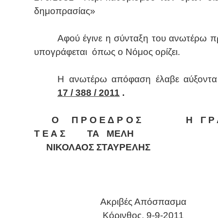
δημοπρασίας»
Αφ
ού έγινε η σύνταξη του ανωτέρω π
υπογράφεται
όπως ο Νόμος ορίζει.
Η ανωτέρω απόφαση έλαβε αύξοντα
17 / 388 / 2011
.
Ο
Π Ρ Ο Ε Δ Ρ Ο Σ
Η
Γ Ρ
Τ Ε Α Σ
ΤΑ
ΜΕΛΗ
ΝΙΚΟΛΑΟΣ ΣΤΑΥΡΕΛΗΣ
Ακριβές Απόσπασμα
Κόρινθος, 9-9-2011