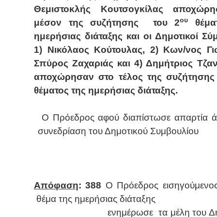
Θεμιστοκλής Κουτσογκίλας αποχώρ
ου
μέσον της συζήτησης
του 2
θέματ
ημερήσιας διάταξης και οι Δημοτικοί Σύ
1) Νικόλαος Κούτουλας, 2) Κων/νος Γι
Σπύρος Ζαχαριάς και 4) Δημήτριος Τζα
αποχώρησαν στο τέλος της συζήτησης
θέματος της ημερήσιας διάταξης.
Ο Πρόεδρος αφού διαπίστωσε απαρτία ά
συνεδρίαση του Δημοτικού Συμβουλίου
Απόφαση
: 388
Ο
Πρόεδρος εισηγούμενος
θέμα της ημερήσιας διάταξης
ενημέρωσε
τα μέλη του Δ