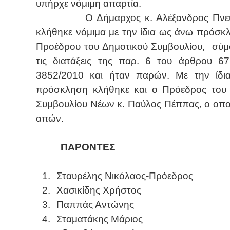
υπήρχε νόμιμη απαρτία.
Ο Δήμαρχος κ. Αλέξανδρος Πνε
κλήθηκε νόμιμα με την ίδια ως άνω πρόσκ
Προέδρου του Δημοτικού Συμβουλίου,
σύμ
τις διατάξεις της παρ. 6 του άρθρου 6
3852/2010 και ήταν παρών. Με την ίδι
πρόσκληση κλήθηκε και ο Πρόεδρος του
Συμβουλίου Νέων κ. Παύλος Πέππας, ο οπο
απών.
ΠΑΡΟΝΤΕΣ
1.
Σταυρέλης Νικόλαος-Πρόεδρος
2.
Χασικίδης Χρήστος
3.
Παππάς Αντώνης
4.
Σταματάκης Μάριος