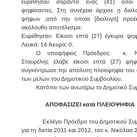
ευρέθησαν σαράντα ένας (41) όσοι
ψηφίσαντες. Στη συνέχεια άρχισε η δια
ψήφων ,από την οποία [διαλογή] προέ
ακόλουθο αποτέλεσμα:
Ευρέθησαν: Είκοσι επτά [27] έγκυρα ψηφ
Λευκά: 14 Άκυρα: 0,
Ο υποψήφιος Πρόεδρος κ. Νι
Σταυρέλης έλαβε είκοσι επτά (27) ψήφ
συγκέντρωσε την απόλυτη πλειοψηφία του
των μελών του Δημοτικού Συμβουλίου.
Κατόπιν των ανωτέρω το Δημοτικό Συ
ΑΠΟΦΑΣΙΖΕΙ κατά ΠΛΕΙΟΨΗΦΙΑ
Εκλέγει Πρόεδρο του Δημοτικού Συμ
για τη διετία 2011 και 2012, τον κ. Νικόλαο