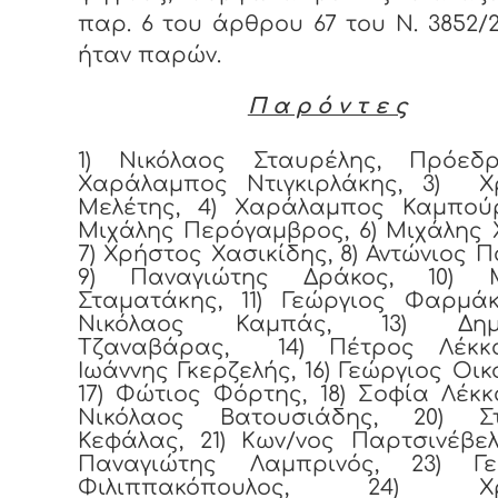
παρ. 6 του άρθρου 67 του Ν. 3852/2
ήταν παρών.
Π α ρ ό ν τ ε ς
1) Νικόλαος Σταυρέλης, Πρόεδρ
Χαράλαμπος Ντιγκιρλάκης, 3) Χ
Μελέτης, 4) Χαράλαμπος Καμπούρ
Μιχάλης Περόγαμβρος, 6) Μιχάλης 
7) Χρήστος Χασικίδης, 8) Αντώνιος 
9) Παναγιώτης Δράκος, 10) 
Σταματάκης, 11) Γεώργιος Φαρμάκ
Νικόλαος Καμπάς, 13) Δημή
Τζαναβάρας, 14) Πέτρος Λέκκα
Ιωάννης Γκερζελής, 16) Γεώργιος Οικ
17) Φώτιος Φόρτης, 18) Σοφία Λέκ
Νικόλαος Βατουσιάδης, 20) Σ
Κεφάλας, 21) Κων/νος Παρτσινέβελ
Παναγιώτης Λαμπρινός, 23) Γε
Φιλιππακόπουλος, 24) Χρ