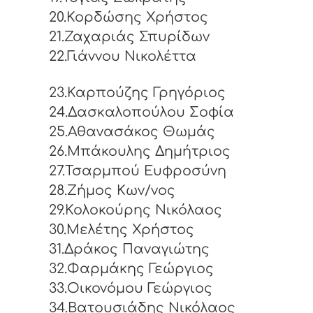
20.Κορδώσης Χρήστος
21.Ζαχαριάς Σπυρίδων
22.Γιάννου Νικολέττα
23.Καρπούζης Γρηγόριος
24.Δασκαλοπούλου Σοφία
25.Αθανασάκος Θωμάς
26.Μπάκουλης Δημήτριος
27.Τσαρμπού Ευφροσύνη
28.Ζήμος Κων/νος
29.Κολοκούρης Νικόλαος
30.Μελέτης Χρήστος
31.Δράκος Παναγιώτης
32.Φαρμάκης Γεώργιος
33.Οικονόμου Γεώργιος
34.Βατουσιάδης Νικόλαος