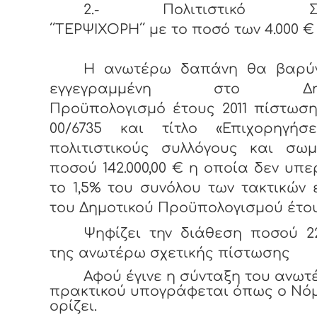
2.- Πολιτιστικό Σύ
΄΄ΤΕΡΨΙΧΟΡΗ΄΄ με το ποσό των 4.000 €
Η ανωτέρω δαπάνη θα βαρύν
εγγεγραμμένη στο Δημο
Προϋπολογισμό έτους 2011 πίστωσ
00/6735 και τίτλο «Επιχορηγήσ
πολιτιστικούς συλλόγους και σωμ
ποσού 142.000,00 € η οποία δεν υπε
το 1,5% του συνόλου των τακτικών
του Δημοτικού Προϋπολογισμού έτους
Ψηφίζει την διάθεση ποσού 2
της ανωτέρω σχετικής πίστωσης
Αφού έγινε η σύνταξη του ανω
πρακτικού υπογράφεται όπως ο Νό
ορίζει.