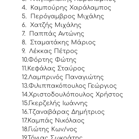
4.
Καμπούρης Χαράλαμπος
5.
Περόγαμβρος Μιχάλης
6.
Χατζής Μιχάλης
7.
Παππάς Αντώνης
8.
Σταματάκης Μάριος
9.
Λέκκας Πέτρος
10.Φόρτης Φώτης
11.Κεφάλας Σταύρος
12.Λαμπρινός Παναγιώτης
13.Φιλιππακόπουλος Γεώργιος
14.Χριστοδουλόπουλος Χρήστος
15.Γκερζελής Ιωάννης
16.Τζαναβάρας Δημήτριος
17.Καμπάς Νικόλαος
18.Γιώτης Κων/νος
19.Τόγιας Σωκράτης