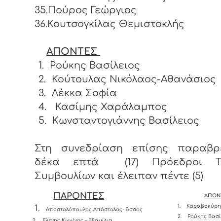
35.Πούρος Γεώργιος
36.Κουτσογκίλας Θεμιστοκλής
ΑΠΟΝΤΕΣ
1.
Ρούκης Βασίλειος
2.
Κούτουλας Νικόλαος-Αθανάσιος
3.
Λέκκα Σοφία
4.
Κασίμης Χαράλαμπος
5.
Κωνσταντογιάννης Βασίλειος
Στη συνεδρίαση επίσης παραβρ
δέκα επτά (17) Πρόεδροι Το
Συμβουλίων και έλειπαν πέντε (5)
ΠΑΡΟΝΤΕΣ
ΑΠΟΝ
1.
Καραβοκύρης
1.
Αποστολόπουλος Απόστολος- Άσσος
2.
Ρούκης Βασί
2.
Ελένης Κων/νος – Εξαμίλια