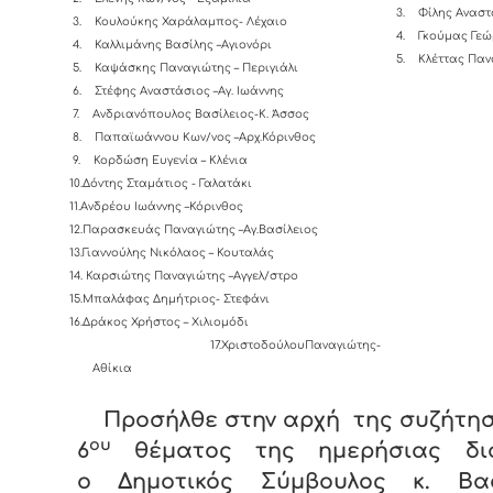
3.
Φίλης Αναστ
3.
Κουλούκης Χαράλαμπος- Λέχαιο
4.
Γκούμας 
4.
Καλλιμάνης Βασίλης –Αγιονόρι
5.
Κλέττας Παν
5.
Καψάσκης Παναγιώτης – Περιγιάλι
6.
Στέφης Αναστάσιος –Αγ. Ιωάννης
7.
Ανδριανόπουλος Βασίλειος-K. Άσσος
8.
Παπαϊωάννου Κων/νος –Αρχ.Κόρινθος
9.
Κορδώση Ευγενία – Κλένια
10.Δόντης Σταμάτιος - Γαλατάκι
11.Ανδρέου Ιωάννης –Κόρινθος
12.Παρασκευάς Παναγιώτης –Αγ.Βασίλειος
13.Γιαννούλης Νικόλαος – Κουταλάς
14.
Καρσιώτης Παναγιώτης –Αγγελ/στρο
15.Μπαλάφας Δημήτριος- Στεφάνι
16.Δράκος Χρήστος – Χιλιομόδι
17.ΧριστοδούλουΠαναγιώτης-
Αθίκια
Προσήλθε στην αρχή της συζήτη
ου
6
θέματος της ημερήσιας δι
ο Δημοτικός Σύμβουλος κ. Βασ