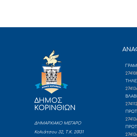
ΑΝΑ
ΓΡΑ
27410
ΤΗΛΕ
27413
ΒΛΑΒ
ΔΗΜΟΣ
27411
ΚΟΡΙΝΘΙΩΝ
ΠΡΩΤ
27413
ΔΗΜΑΡΧΙΑΚΟ ΜΕΓΑΡΟ
ΠΡΩΤ
Κολιάτσου 32, Τ.Κ. 20131
27413