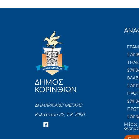
ΑΝΑ
ΓΡΑ
27410
ΤΗΛΕ
27413
ΒΛΑΒ
ΔΗΜΟΣ
27411
ΚΟΡΙΝΘΙΩΝ
ΠΡΩΤ
27413
ΔΗΜΑΡΧΙΑΚΟ ΜΕΓΑΡΟ
ΠΡΩΤ
Κολιάτσου 32, Τ.Κ. 20131
27413
Mέσω 
αιτημ