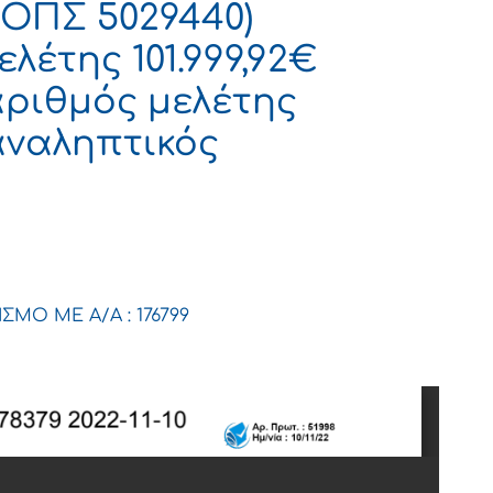
ΟΠΣ 5029440)
έτης 101.999,92€
(αριθμός μελέτης
παναληπτικός
ΙΣΜΟ ΜΕ Α/Α : 176799