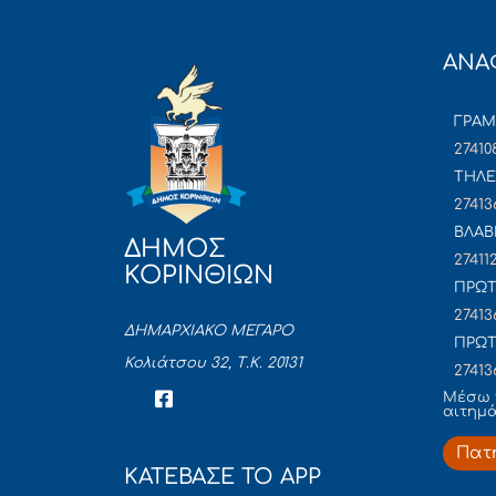
ΑΝΑ
ΓΡΑ
27410
ΤΗΛΕ
27413
ΒΛΑΒ
ΔΗΜΟΣ
27411
ΚΟΡΙΝΘΙΩΝ
ΠΡΩΤ
27413
ΔΗΜΑΡΧΙΑΚΟ ΜΕΓΑΡΟ
ΠΡΩΤ
Κολιάτσου 32, Τ.Κ. 20131
27413
Mέσω 
αιτημ
Πατ
ΚΑΤΕΒΑΣΕ ΤΟ APP