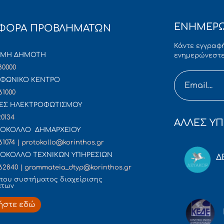
ΕΝΗΜΕΡΩ
ΦΟΡΑ ΠΡΟΒΛΗΜΑΤΩΝ
Κάντε εγγραφή
ΜΜΗ ΔΗΜΟΤΗ
ενημερώνεστε
80000
ΦΩΝΙΚΟ ΚΕΝΤΡΟ
61000
ΕΣ ΗΛΕΚΤΡΟΦΩΤΙΣΜΟΥ
20134
ΑΛΛΕΣ ΥΠ
ΟΚΟΛΛΟ ΔΗΜΑΡΧΕΙΟΥ
61074 | protokollo@korinthos.gr
ΟΚΟΛΛΟ ΤΕΧΝΙΚΩΝ ΥΠΗΡΕΣΙΩΝ
Δ
62840 | grammateia_dtyp@korinthos.gr
του συστήματος διαχείρισης
άτων
ήστε εδώ