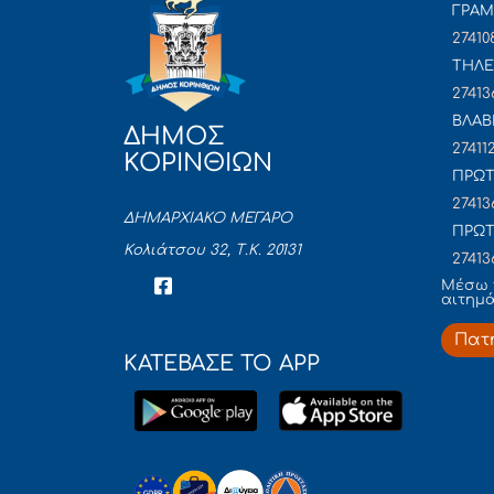
ΓΡΑ
27410
ΤΗΛΕ
27413
ΒΛΑΒ
ΔΗΜΟΣ
27411
ΚΟΡΙΝΘΙΩΝ
ΠΡΩΤ
27413
ΔΗΜΑΡΧΙΑΚΟ ΜΕΓΑΡΟ
ΠΡΩΤ
Κολιάτσου 32, Τ.Κ. 20131
27413
Mέσω 
αιτημ
Πατ
ΚΑΤΕΒΑΣΕ ΤΟ APP