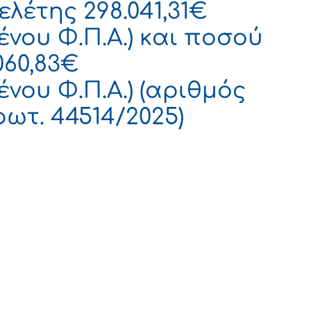
λέτης 298.041,31€
νου Φ.Π.Α.) και ποσού
060,83€
νου Φ.Π.Α.) (αριθμός
ρωτ. 44514/2025)