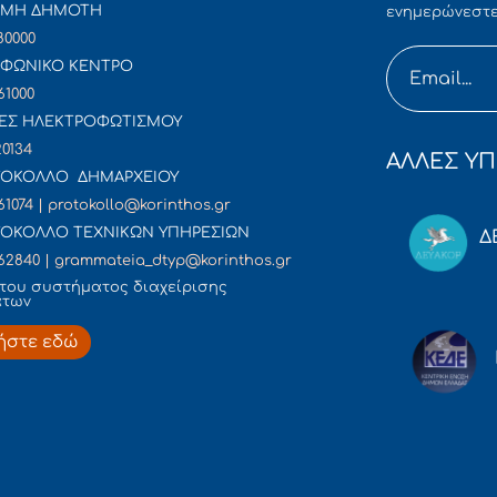
ΜΜΗ ΔΗΜΟΤΗ
ενημερώνεστε
80000
ΦΩΝΙΚΟ ΚΕΝΤΡΟ
61000
ΕΣ ΗΛΕΚΤΡΟΦΩΤΙΣΜΟΥ
20134
ΑΛΛΕΣ ΥΠ
ΟΚΟΛΛΟ ΔΗΜΑΡΧΕΙΟΥ
61074 | protokollo@korinthos.gr
ΟΚΟΛΛΟ ΤΕΧΝΙΚΩΝ ΥΠΗΡΕΣΙΩΝ
Δ
62840 | grammateia_dtyp@korinthos.gr
του συστήματος διαχείρισης
άτων
ήστε εδώ