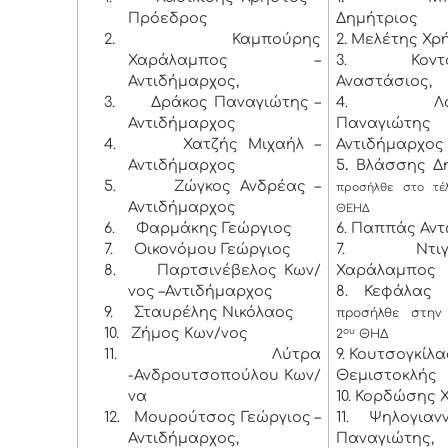
Πρόεδρος
Δημήτριος
2.
Καμπούρης
2. Μελέτης Χρ
Χαράλαμπος –
3. Κοντογ
Αντιδήμαρχος,
Αναστάσιος,
3.
Δράκος Παναγιώτης –
4. Λαμπ
Αντιδήμαρχος
Παναγιώ
4.
Χατζής Μιχαήλ –
Αντιδήμαρχος
Αντιδήμαρχος
5
.
Βλάσσης Δη
5.
Ζώγκος Ανδρέας –
προσήλθε στο τέ
Αντιδήμαρχος
ΘΕΗΔ
6.
Φαρμάκης Γεώργιος
6. Παππάς Αντ
7.
Οικονόμου Γεώργιος
7. Ντιγκι
8.
Παρτσινέβελος Κων/
Χαράλαμπος
νος –Αντιδήμαρχος
8. Κεφάλας 
9.
Σταυρέλης Νικόλαος
προσήλθε στην
10.
Ζήμος Κων/νος
ου
2
ΘΗΔ
11.
Λύτρα
9. Κουτσογκίλα
-Ανδρουτσοπούλου Κων/
Θεμιστοκλής
να
10. Κορδώσης 
12.
Μουρούτσος Γεώργιος –
11. Ψηλογιαν
Αντιδήμαρχος,
Παναγιώτη