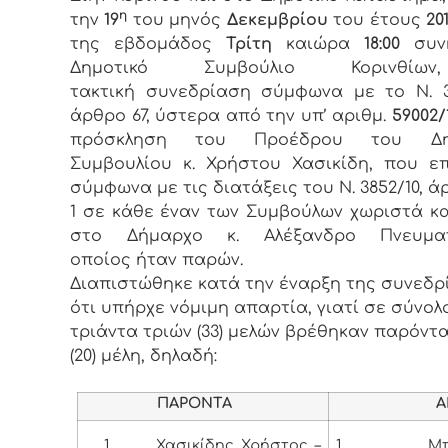
η
την
19
του μηνός
Δεκεμβρίου
του έτους
201
της εβδομάδος
Τρίτη
καιώρα
18:00
συνή
Δημοτικό Συμβούλιο Κορινθί
τακτική συνεδρίαση σύμφωνα με το Ν. 3
άρθρο 67, ύστερα από την υπ’ αριθμ.
59002/1
πρόσκληση του Προέδρου του Δημ
Συμβουλίου κ. Χρήστου Χασικίδη, που ε
σύμφωνα με τις διατάξεις του Ν. 3852/10, ά
1 σε κάθε έναν των Συμβούλων χωριστά κ
στο Δήμαρχο κ. Αλέξανδρο Πνευμα
οποίος ήταν παρών.
Διαπιστώθηκε κατά την έναρξη της συνεδρ
ότι υπήρχε νόμιμη απαρτία, γιατί σε σύνολ
τριάντα τριών (33) μελών βρέθηκαν παρόντα
(20) μέλη, δηλαδή:
ΠΑΡΟΝΤΑ
ΑΠΟΝ
1.
Χασικίδης Χρήστος –
1
.
Μπάκο