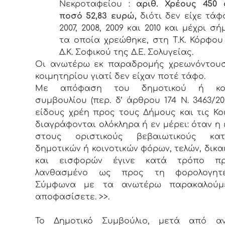
Νεκροταφείου :
αριθ. Χρέους 450 
ποσό 52,83 ευρώ,
διότι
δεν είχε τάφ
2007, 2008, 2009 και 2010 και μέχρι σ
τα οποία χρεώθηκε, στη Τ.Κ. Κόρφου
Δ.Κ. Σοφικού της Δ.Ε. Σολυγείας.
Οι ανωτέρω εκ παραδρομής χρεωνόντουσ
κοιμητηρίου γιατί δεν είχαν ποτέ τάφο.
Με απόφαση του δημοτικού ή κοιν
συμβουλίου (περ. δ’ άρθρου 174 Ν. 3463/20
είδους χρέη προς τους Δήμους και τις Κοι
διαγράφονται ολόκληρα ή εν μέρει: όταν η
στους οριστικούς βεβαιωτικούς κατ
δημοτικών ή κοινοτικών φόρων, τελών, δι­κ
και εισφορών έγινε κατά τρόπο π
λανθασμένο ως προς τη φορολογητ
Σύμφωνα με τα ανωτέρω παρακαλού
αποφασίσετε. >>.
Το Δημοτικό Συμβούλιο, μετά από αν