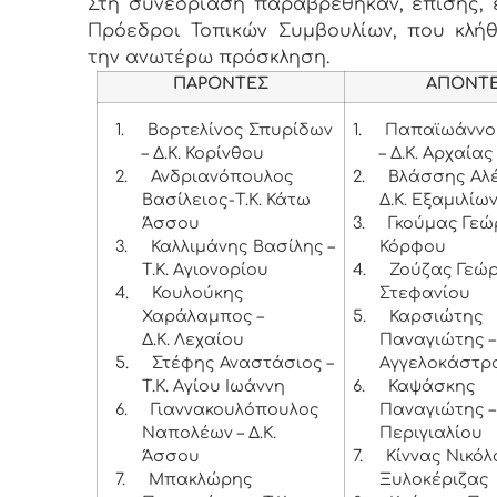
Στη συνεδρίαση παραβρέθηκαν, επίσης, ε
Πρόεδροι Τοπικών Συμβουλίων, που κλή
την ανωτέρω πρόσκληση.
ΠΑΡΟΝΤΕΣ
ΑΠΟΝΤ
1.
Βορτελίνος Σπυρίδων
1.
Παπαϊωάννο
– Δ.Κ. Κορίνθου
– Δ.Κ. Αρχαία
2.
Ανδριανόπουλος
2.
Βλάσσης Αλέ
Βασίλειος-Τ.Κ. Κάτω
Δ.Κ. Εξαμιλίω
Άσσου
3.
Γκούμας Γεώρ
3.
Καλλιμάνης Βασίλης –
Κόρφου
Τ.Κ. Αγιονορίου
4.
Ζούζας Γεώργ
4.
Κουλούκης
Στεφανίου
Χαράλαμπος –
5.
Καρσιώτης
Δ.Κ. Λεχαίου
Παναγιώτης – 
5.
Στέφης Αναστάσιος –
Αγγελοκάστρ
Τ.Κ. Αγίου Ιωάννη
6.
Καψάσκης
6.
Γιαννακουλόπουλος
Παναγιώτης – 
Ναπολέων – Δ.Κ.
Περιγιαλίου
Άσσου
7.
Κίννας Νικόλα
7.
Μπακλώρης
Ξυλοκέριζας