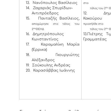
13.
Νανόπουλος Βασίλειος
στο
14.
Ζαχαριάς Σπυρίδων–
ου
τέλος του 2
Θ
Αντιπρόεδρος
12. Δημητ
15.
Πανταζής Βασίλειος,
Κακούρου 
αποχώρησε στο τέλος του
προσήλθε στο
ου
ου
2
ΘΕΗΔ
τέλος του 2
Θ
16.
Δημητρόπουλος
13.Πιέτρης Τ
Κωνσταντίνος
Γραμματέας
17.
Καραμαλίκη Μαρία
(Έρρικα)
18.
Γκουργιώτης
Αλέξανδρος
19.
Σούκουλης Ανδρέας
20.
Καρασάββας Ιωάννης