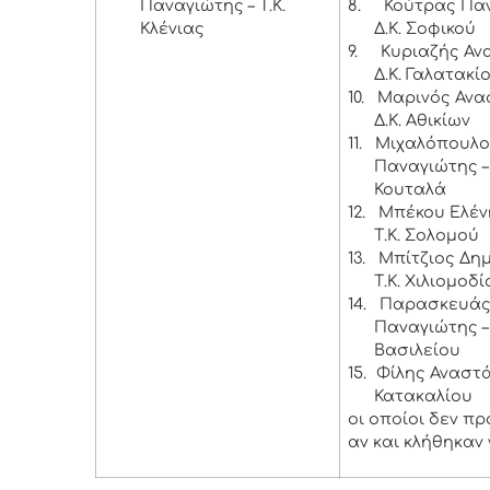
Παναγιώτης – Τ.Κ.
8.
Κούτρας Παν
Κλένιας
Δ.Κ. Σοφικού
9.
Κυριαζής Αν
Δ.Κ. Γαλατακί
10.
Μαρινός Ανα
Δ.Κ. Αθικίων
11.
Μιχαλόπουλο
Παναγιώτης – 
Κουταλά
12.
Μπέκου Ελέν
Τ.Κ. Σολομού
13.
Μπίτζιος Δημ
Τ.Κ. Χιλιομοδί
14.
Παρασκευά
Παναγιώτης – 
Βασιλείου
15.
Φίλης Αναστάσ
Κατακαλίου
οι οποίοι δεν π
αν και κλήθηκαν 