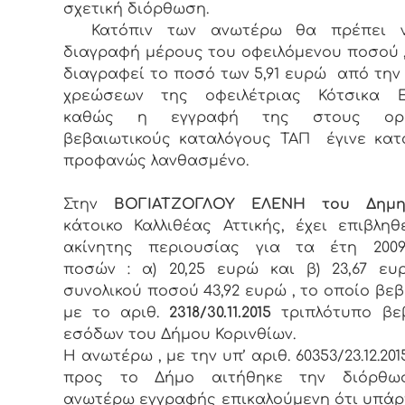
σχετική διόρθωση.
Κατόπιν των ανωτέρω θα πρέπει ν
διαγραφή μέρους του οφειλόμενου ποσού ,
διαγραφεί το ποσό των 5,91 ευρώ από την
χρεώσεων της οφειλέτριας Κότσικα 
καθώς η εγγραφή της στους ορισ
βεβαιωτικούς καταλόγους ΤΑΠ έγινε κα
προφανώς λανθασμένο.
Στην
ΒΟΓΙΑΤΖΟΓΛΟΥ ΕΛΕΝΗ του Δημη
κάτοικο Καλλιθέας Αττικής, έχει επιβληθ
ακίνητης περιουσίας για τα έτη 2009-2
ποσών : α) 20,25 ευρώ και β) 23,67 ευ
συνολικού ποσού 43,92 ευρώ , το οποίο βε
με το αριθ.
2318/30.11.2015
τριπλότυπο βε
εσόδων του Δήμου Κορινθίων.
Η ανωτέρω , με την υπ’ αριθ. 60353/23.12.20
προς το Δήμο αιτήθηκε την διόρθ
ανωτέρω εγγραφής επικαλούμενη ότι υπάρ