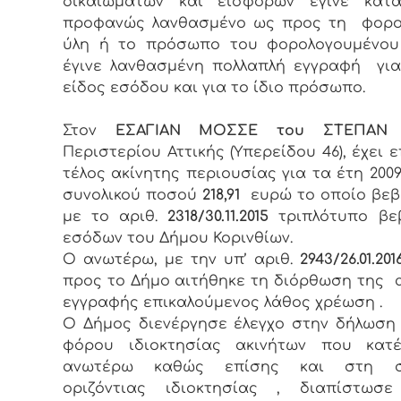
δικαιωμάτων και εισφορών έγινε κατ
προφανώς λανθασμένο ως προς τη φορο
ύλη ή το πρόσωπο του φορολογουμένου
έγινε λανθασμένη πολλαπλή εγγραφή για
είδος εσόδου και για το ίδιο πρόσωπο.
Στον
ΕΣΑΓΙΑΝ ΜΟΣΣΕ του ΣΤΕΠΑΝ
κ
Περιστερίου Αττικής (Υπερείδου 46), έχει ε
τέλος ακίνητης περιουσίας για τα έτη 2009-
συνολικού ποσού
218,91
ευρώ το οποίο βεβ
με το αριθ.
2318/30.11.2015
τριπλότυπο βε
εσόδων του Δήμου Κορινθίων.
Ο ανωτέρω, με την υπ’ αριθ.
2943/26.01.201
προς το Δήμο αιτήθηκε τη διόρθωση της
εγγραφής επικαλούμενος λάθος χρέωση .
Ο Δήμος διενέργησε έλεγχο στην δήλωση
φόρου ιδιοκτησίας ακινήτων που κατ
ανωτέρω καθώς επίσης και στη σ
οριζόντιας ιδιοκτησίας , διαπίστωσ