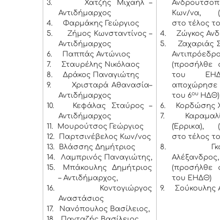
3.
Χατζής Μιχαήλ –
Ανδρουτσοπ
Αντιδήμαρχος
Κων/να, (
4.
Φαρμάκης Γεώργιος
στο τέλος τ
5.
Ζήμος Κωνσταντίνος –
4.
Ζώγκος Αν
Αντιδήμαρχος
5.
Ζαχαριάς 
6.
Παππάς Αντώνιος
Αντιπρόεδρο
7.
Σταυρέλης Νικόλαος
(προσήλθε 
8.
Δράκος Παναγιώτης
του ΕΗ
9.
Χρισταρά Αθανασία–
αποχώρησε 
ου
Αντιδήμαρχος
του 6
ΗΔΘ)
10.
Κεφάλας Σταύρος –
6.
Κορδώσης 
Αντιδήμαρχος
7.
Καραμαλ
11.
Μουρούτσος Γεώργιος
(Έρρικα), 
12.
Παρτσινέβελος Κων/νος
στο τέλος τ
13.
Βλάσσης Δημήτριος
8.
Γ
14.
Λαμπρινός Παναγιώτης,
Αλέξανδρος,
15.
Μπάκουλης Δημήτριος
(προσήλθε 
– Αντιδήμαρχος,
του ΕΗΔΘ)
16.
Κοντογιώργος
9.
Σούκουλης 
Αναστάσιος
17.
Νανόπουλος Βασίλειος,
18.
Πανταζής Βασίλειος