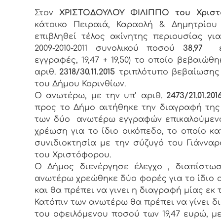
Στον
ΧΡΙΣΤΟΔΟΥΛΟΥ ΦΙΛΙΠΠΟ του Χριστ
κάτοικο Πειραιά, Καραολή & Δημητρίου 
επιβληθεί τέλος ακίνητης περιουσίας γι
2009-2010-2011 συνολικού ποσού
38,97
ε
εγγραφές, 19,47 + 19,50) το οποίο βεβαιώθη
αριθ.
2318/30.11.2015
τριπλότυπο βεβαίωσης
του Δήμου Κορινθίων.
Ο ανωτέρω, με την υπ’ αριθ.
2473/21.01.201
προς το Δήμο αιτήθηκε την διαγραφή της
των δύο ανωτέρω εγγραφών επικαλούμεν
χρέωση για το ίδιο οικόπεδο, το οποίο κα
συνιδιοκτησία με την σύζυγό του Γιάννα
του Χριστόφορου.
Ο Δήμος διενέργησε έλεγχο , διαπίστω
ανωτέρω χρεώθηκε δύο φορές για το ίδιο 
και θα πρέπει να γινει η διαγραφή μίας εκ 
Κατόπιν των ανωτέρω θα πρέπει να γίνει 
του οφειλόμενου ποσού των 19,47 ευρώ, μ