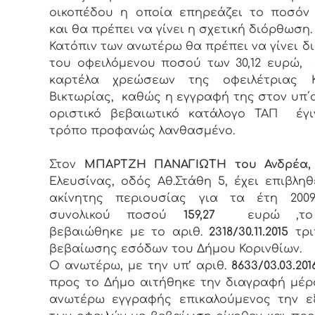
οικοπέδου η οποία επηρεάζει το ποσόν
και θα πρέπει να γίνει η σχετική διόρθωση.
Κατόπιν των ανωτέρω θα πρέπει να γίνει 
του οφειλόμενου ποσού των 30,12 ευρώ,
καρτέλα χρεώσεων της οφειλέτριας 
Βικτωρίας, καθώς η εγγραφή της στον υπ΄α
οριστικό βεβαιωτικό κατάλογο ΤΑΠ έγι
τρόπο προφανώς λανθασμένο.
Στoν
MΠΑΡΤΖΗ ΠΑΝΑΓΙΩΤΗ του Ανδρέα,
Ελευσίνας, οδός Αθ.Στάθη 5, έχει επιβληθ
ακίνητης περιουσίας για τα έτη 2009-2
συνολικού ποσού
159,27
ευρώ ,το
βεβαιώθηκε με το αριθ.
2318/30.11.2015
τρι
βεβαίωσης εσόδων του Δήμου Κορινθίων.
Ο ανωτέρω, με την υπ’ αριθ.
8633/03.03.201
προς το Δήμο αιτήθηκε την διαγραφή μέ
ανωτέρω εγγραφής επικαλούμενος την ε