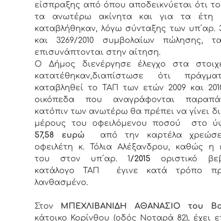
είσπραξης από όπου αποδεικνύεται ότι το
τα ανωτέρω ακίνητα και για τα έτη 20
καταβλήθηκαν, λόγω σύνταξης των υπ΄αρ. 3
και 3269/2010 συμβολαίων πώλησης, τ
επισυνάπτονται στην αίτηση.
Ο Δήμος διενέργησε έλεγχο στα στοιχ
κατατέθηκαν,διαπίστωσε ότι πράγμα
καταβληθεί το ΤΑΠ των ετών 2009 και 201
οικόπεδα που αναγράφονται παραπ
κατόπιν των ανωτέρω θα πρέπει να γίνει 
μέρους του οφειλόμενου ποσού στο ύ
57,58 ευρώ
από την καρτέλα χρεώσ
οφειλέτη κ. Τόλια Αλέξανδρου, καθώς η
του στον υπ΄αρ. 1
/2015
οριστικό βεβ
κατάλογο ΤΑΠ έγινε κατά τρόπο π
λανθασμένο.
Στον
ΜΠΕΧΛΙΒΑΝΙΔΗ ΑΘΑΝΑΣΙΟ του Βασ
κάτοικο Κορίνθου (οδός Νοταρά 82), έχει ε