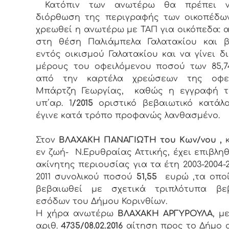
Κατόπιν των ανωτέρω θα πρέπει ν
διόρθωση της περιγραφής των οικοπέδω
χρεωθεί η ανωτέρω με ΤΑΠ για οικόπεδα: α)1
στη θέση Παλιάμπελα Γαλατακίου και β)
εντός οικισμού Γαλατακίου και να γίνει 
μέρους του οφειλόμενου ποσού των 85,
από την καρτέλα χρεώσεων της οφει
Μπάρτζη Γεωργίας, καθώς η εγγραφή τ
υπ΄αρ. 1
/2015
οριστικό βεβαιωτικό κατάλ
έγινε κατά τρόπο προφανώς λανθασμένο.
Στον
ΒΛΑΧΑΚΗ ΠΑΝΑΓΙΩΤΗ του Κων/νου
,
κ
εν ζωή- Ν.Ερυθραίας Αττικής, έχει επιβληθ
ακίνητης περιουσίας για τα έτη 2003-2004-2
2011 συνολικού ποσού
51,55
ευρώ ,τα οποί
βεβαιωθεί με σχετικά τριπλότυπα βε
εσόδων του Δήμου Κορινθίων.
Η χήρα ανωτέρω
ΒΛΑΧΑΚΗ ΑΡΓΥΡΟΥΛΑ
, μ
αριθ.
4735/08.02.2016
αίτηση προς το Δήμο 