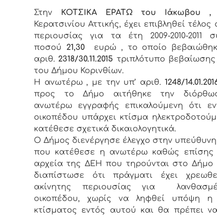
Στην
ΚΟΤΣΙΚΑ ΕΡΑΤΩ του Ιάκωβου
,
κ
Κερατσινίου Αττικής, έχει επιβληθεί τέλος 
περιουσίας για τα έτη 2009-2010-2011 σ
ποσού
21,30
ευρώ , το οποίο βεβαιώθηκ
αριθ.
2318/30.11.2015
τριπλότυπο βεβαίωσης
του Δήμου Κορινθίων.
Η ανωτέρω , με την υπ’ αριθ.
1248/14.01.201
προς το Δήμο αιτήθηκε την διόρθ
ανωτέρω εγγραφής επικαλούμενη ότι εν
οικοπέδου υπάρχει κτίσμα ηλεκτροδοτού
κατέθεσε σχετικά δικαιολογητικά.
Ο Δήμος διενέργησε έλεγχο στην υπεύθυν
που κατέθεσε η ανωτέρω καθώς επίσης 
αρχεία της ΔΕΗ που τηρούνται στο Δήμο
διαπίστωσε ότι πράγματι έχει χρεωθε
ακίνητης περιουσίας για λανθασμέ
οικοπέδου, χωρίς να ληφθεί υπόψη η
κτίσματος εντός αυτού και θα πρέπει να