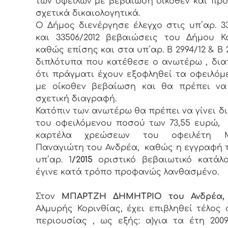
των οφειλών με βεβαίωση οίκοθεν και προ
σχετικά δικαιολογητικά.
Ο Δήμος διενέργησε έλεγχο στις υπ΄αρ. 33
και 33506/2012 βεβαιώσεις του Δήμου Κ
καθώς επίσης και στα υπ΄αρ. Β 2994/12 & Β 
διπλότυπα που κατέθεσε ο ανωτέρω , δι
ότι πράγματι έχουν εξοφληθεί τα οφειλόμ
με οίκοθεν βεβαίωση και θα πρέπει να
σχετική διαγραφή.
Κατόπιν των ανωτέρω θα πρέπει να γίνει 
του οφειλόμενου ποσού των 73,55 ευρώ,
καρτέλα χρεώσεων του οφειλέτη Μ
Παναγιώτη του Ανδρέα, καθώς η εγγραφή 
υπ΄αρ. 1
/2015
οριστικό βεβαιωτικό κατάλ
έγινε κατά τρόπο προφανώς λανθασμένο.
Στoν
MΠΑΡΤΖΗ ΔΗΜΗΤΡΙΟ του Ανδρέα,
Αλμυρής Κορινθίας, έχει επιβληθεί τέλος 
περιουσίας , ως εξής: α)για τα έτη 2009-2