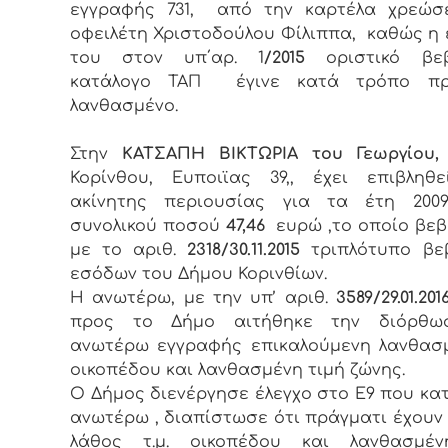
εγγραφής 731, από την καρτέλα χρεώσ
οφειλέτη Χριστοδούλου Φίλιππα, καθώς η
του στον υπ΄αρ. 1
/2015
οριστικό βεβ
κατάλογο ΤΑΠ έγινε κατά τρόπο π
λανθασμένο.
Στην
ΚΑΤΣΑΠΗ ΒΙΚΤΩΡΙΑ του Γεωργίου,
Κορίνθου, Ευποιϊας 39,, έχει επιβληθ
ακίνητης περιουσίας για τα έτη 2009-2
συνολικού ποσού
47,46
ευρώ ,το οποίο βε
με το αριθ.
2318/30.11.2015
τριπλότυπο βε
εσόδων του Δήμου Κορινθίων.
Η ανωτέρω, με την υπ’ αριθ.
3589/29.01.201
προς το Δήμο αιτήθηκε την διόρθ
ανωτέρω εγγραφής επικαλούμενη λανθασμ
οικοπέδου και λανθασμένη τιμή ζώνης.
Ο Δήμος διενέργησε έλεγχο στο Ε9 που κα
ανωτέρω , διαπίστωσε ότι πράγματι έχουν
λάθος τ.μ. οικοπέδου και λανθασμέ