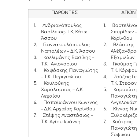
ΠΑΡΟΝΤΕΣ
ΑΠΟΝ
1.
Ανδριανόπουλος
1.
Βορτελίν
Βασίλειος-Τ.Κ. Κάτω
Σπυρίδων – 
Άσσου
Κορίνθου
2.
Γιαννακουλόπουλος
2.
Βλάσσης
Ναπολέων – Δ.Κ. Άσσου
Αλέξανδρος
3.
Καλλιμάνης Βασίλης –
Εξαμιλίων
Τ.Κ. Αγιονορίου
3.
Γκούμας Γ
4.
Καψάσκης Παναγιώτης
Τ.Κ. Κόρφο
– Τ.Κ. Περιγιαλίου
4.
Ζούζας Γε
5.
Κουλούκης
Τ.Κ. Στεφα
Χαράλαμπος – Δ.Κ.
5.
Καρσιώτη
Λεχαίου
Παναγιώτης
6.
Παπαϊωάννου Κων/νος
Αγγελοκάσ
– Δ.Κ. Αρχαίας Κορίνθου
6.
Κίννας Νικ
7.
Στέφης Αναστάσιος –
Ξυλοκέριζ
Τ.Κ. Αγίου Ιωάννη
7.
Κούτρας
Παναγιώτης
Σοφικού