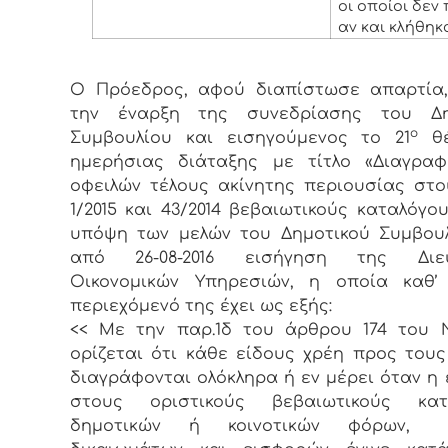
οι οποίοι δεν
αν και κλήθηκ
Ο Πρόεδρος, αφού διαπίστωσε απαρτία,
την έναρξη της συνεδρίασης του Δη
ο
Συμβουλίου και εισηγούμενος το 21
θέ
ημερήσιας διάταξης με τίτλο «Διαγρα
οφειλών τέλους ακίνητης περιουσίας στο
1/2015 και 43/2014 βεβαιωτικούς καταλόγο
υπόψη των μελών του Δημοτικού Συμβου
από 26-08-2016 εισήγηση της Διε
Οικονομικών Υπηρεσιών, η οποία καθ’
περιεχόμενό της έχει ως εξής:
<< Με την παρ.1δ του άρθρου 174 του Ν
ορίζεται ότι κάθε είδους χρέη προς του
διαγράφονται ολόκληρα ή εν μέρει όταν η
στους οριστικούς βεβαιωτικούς κατ
δημοτικών ή κοινοτικών φόρων, 