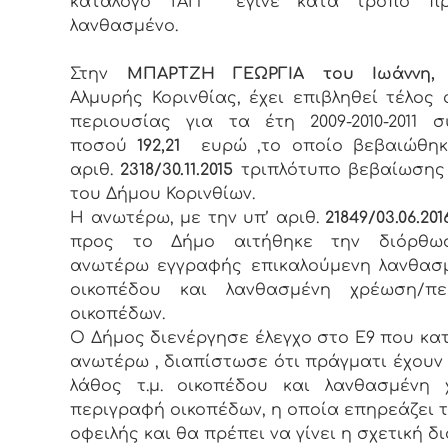
κατάλογο ΤΑΠ έγινε κατά τρόπο π
λανθασμένο.
Στην
ΜΠΑΡΤΖΗ ΓΕΩΡΓΙΑ του Ιωάννη,
κ
Αλμυρής Κορινθίας, έχει επιβληθεί τέλος 
περιουσίας για τα έτη 2009-2010-2011 σ
ποσού
192,21
ευρώ ,το οποίο βεβαιώθηκ
αριθ.
2318/30.11.2015
τριπλότυπο βεβαίωσης
του Δήμου Κορινθίων.
Η ανωτέρω, με την υπ’ αριθ.
21849/03.06.201
προς το Δήμο αιτήθηκε την διόρθ
ανωτέρω εγγραφής επικαλούμενη λανθασμ
οικοπέδου και λανθασμένη χρέωση/πε
οικοπέδων.
Ο Δήμος διενέργησε έλεγχο στο Ε9 που κα
ανωτέρω , διαπίστωσε ότι πράγματι έχουν
λάθος τ.μ. οικοπέδου και λανθασμένη 
περιγραφή οικοπέδων, η οποία επηρεάζει 
οφειλής και θα πρέπει να γίνει η σχετική δ