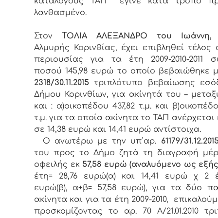
καταλόγους ΤΑΠ έγινε κατά τρόπο π
λανθασμένο.
Στον
ΤΟΛΙΑ ΑΛΕΞΑΝΔΡΟ του Ιωάννη
Αλμυρής Κορινθίας, έχει επιβληθεί τέλος 
περιουσίας για τα έτη 2009-2010-2011 σ
ποσού 145,98 ευρώ το οποίο βεβαιώθηκε μ
2318/30.11.2015
τριπλότυπο βεβαίωσης εσό
Δήμου Κορινθίων, για ακίνητά του – μεταξ
και : α)οικοπέδου 437,82 τ.μ. και β)οικοπέδ
τ.μ. για τα οποία ακίνητα το ΤΑΠ ανέρχεται
σε 14,38 ευρώ και 14,41 ευρώ αντίστοιχα.
Ο ανωτέρω με την υπ΄αρ.
61179/31.12.20
του προς το Δήμο ζητά τη διαγραφή μέ
οφειλής εκ
57,58 ευρώ (αναλυόμενο ως εξή
έτη= 28,76 ευρώ(α) και 14,41 ευρώ χ 2 έ
ευρώ(β), α+β= 57,58 ευρώ), για τα δύο 
ακίνητα και για τα έτη 2009-2010, επικαλού
προσκομίζοντας το αρ. 70 Α/21.01.2010 τρ