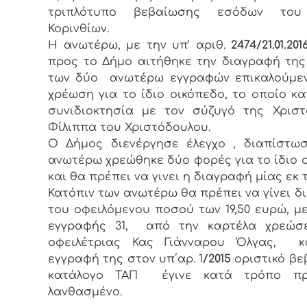
τριπλότυπο βεβαίωσης εσόδων του
Κορινθίων.
Η ανωτέρω, με την υπ’ αριθ.
2474/21.01.201
προς το Δήμο αιτήθηκε την διαγραφή της
των δύο ανωτέρω εγγραφών επικαλούμεν
χρέωση για το ίδιο οικόπεδο, το οποίο κα
συνιδιοκτησία με τον σύζυγό της Χρισ
Φίλιππα του Χριστόδουλου.
Ο Δήμος διενέργησε έλεγχο , διαπίστω
ανωτέρω χρεώθηκε δύο φορές για το ίδιο 
και θα πρέπει να γινει η διαγραφή μίας εκ 
Κατόπιν των ανωτέρω θα πρέπει να γίνει 
του οφειλόμενου ποσού των 19,50 ευρώ, μ
εγγραφής 31, από την καρτέλα χρεώσ
οφειλέτριας Κας Γιάνναρου Όλγας, 
εγγραφή της στον υπ΄αρ. 1
/2015
οριστικό βε
κατάλογο ΤΑΠ έγινε κατά τρόπο π
λανθασμένο.