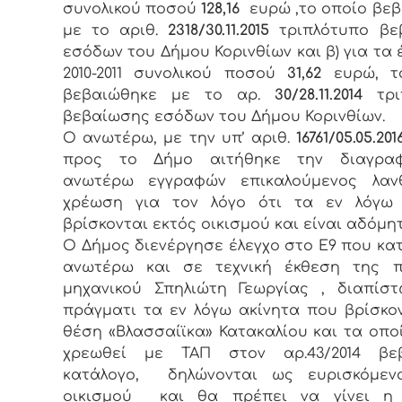
συνολικού ποσού
128,16
ευρώ ,το οποίο βε
με το αριθ.
2318/30.11.2015
τριπλότυπο βε
εσόδων του Δήμου Κορινθίων και β) για τα έ
2010-2011 συνολικού ποσού
31,62
ευρώ, τ
βεβαιώθηκε με το αρ.
30/28.11.2014
τρ
βεβαίωσης εσόδων του Δήμου Κορινθίων.
Ο ανωτέρω, με την υπ’ αριθ.
16761/05.05.201
προς το Δήμο αιτήθηκε την διαγρ
ανωτέρω εγγραφών επικαλούμενος λαν
χρέωση για τον λόγο ότι τα εν λόγω 
βρίσκονται εκτός οικισμού και είναι αδόμητ
Ο Δήμος διενέργησε έλεγχο στο Ε9 που κα
ανωτέρω και σε τεχνική έκθεση της πο
μηχανικού Σπηλιώτη Γεωργίας , διαπίσ
πράγματι τα εν λόγω ακίνητα που βρίσκο
θέση «Βλασσαίϊκα» Κατακαλίου και τα οπο
χρεωθεί με ΤΑΠ στον αρ.43/2014 βεβ
κατάλογο, δηλώνονται ως ευρισκόμεν
οικισμού και θα πρέπει να γίνει η 