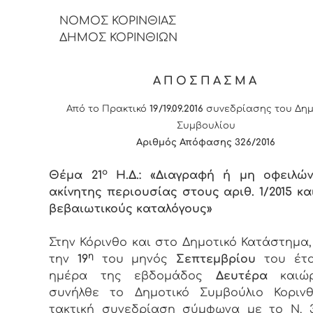
ΝΟΜΟΣ ΚΟΡΙΝΘΙΑΣ
ΔΗΜΟΣ ΚΟΡΙΝΘΙΩΝ
ΑΠΟΣΠΑΣΜΑ
Από το Πρακτικό
19/19.09.2016
συνεδρίασης του Δημ
Συμβουλίου
Αριθμός Απόφασης
326
/2016
ο
Θέμα 21
Η.Δ.: «Διαγραφή ή μη οφειλών
ακίνητης περιουσίας στους αριθ. 1/2015 και
βεβαιωτικούς καταλόγους»
Στην Κόρινθο και στο Δημοτικό Κατάστημα
η
την
19
του μηνός
Σεπτεμβρίου
του έτ
ημέρα της εβδομάδος
Δευτέρα
και
συνήλθε το Δημοτικό Συμβούλιο Κορινθ
τακτική συνεδρίαση σύμφωνα με το Ν. 3