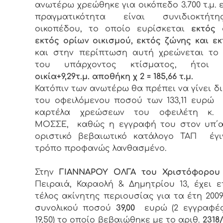
ανωτέρω χρεώθηκε για οικόπεδο 3.700 τ.μ. 
πραγματικότητα είναι συνιδιοκτή
οικοπέδου, το οποίο ευρίσκεται
εκτός 
εκτός ορίων οικισμού, εκτός ζώνης και ε
και στην περίπτωση αυτή χρεώνεται το
του υπάρχοντος κτίσματος, ήτο
οικία+9,29τ.μ. αποθήκη χ 2
= 185,66 τ.μ.
Κατόπιν των ανωτέρω θα πρέπει να γίνει 
του οφειλόμενου ποσού των 133,11 ευρώ
καρτέλα χρεώσεων του οφειλέτη κ. 
ΜΟΣΣΕ, καθώς η εγγραφή του στον υπ΄αρ
οριστικό βεβαιωτικό κατάλογο ΤΑΠ έγι
τρόπο προφανώς λανθασμένο.
Στην
ΓΙΑΝΝΑΡΟΥ ΟΛΓΑ του Χριστόφορου
Πειραιά, Καραολή & Δημητρίου 13, έχει ε
τέλος ακίνητης περιουσίας για τα έτη 2009-
συνολικού ποσού
39,00
ευρώ (2 εγγραφές,
19,50) το οποίο βεβαιώθηκε με το αριθ.
2318/