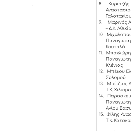
.
8.
Κυριαζής
Αναστάσιος
Γαλατακίο
9.
Μαρινός 
– Δ.Κ. Αθικί
10.
Μιχαλόπο
Παναγιώτης
Κουταλά
11.
Μπακλώρη
Παναγιώτης
Κλένιας
12.
Μπέκου Ελέ
Σολομού
13.
Μπίτζιος 
Τ.Κ. Χιλιομ
14.
Παρασκε
Παναγιώτης
Αγίου Βασι
15.
Φίλης Ανα
Τ.Κ. Κατακ