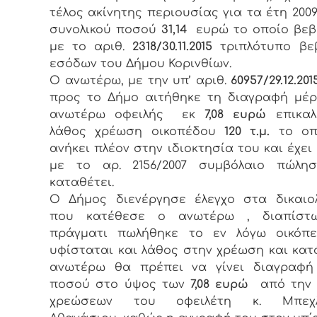
τέλος ακίνητης περιουσίας για τα έτη 2009-
συνολικού ποσού
31,14
ευρώ το οποίο βεβ
με το αριθ.
2318/30.11.2015
τριπλότυπο βε
εσόδων του Δήμου Κορινθίων.
Ο ανωτέρω, με την υπ’ αριθ.
60957/29.12.201
προς το Δήμο αιτήθηκε τη διαγραφή μέ
ανωτέρω οφειλής εκ
7,08 ευρώ
επικα
λάθος χρέωση οικοπέδου
120 τ.μ.
το οπ
ανήκει πλέον στην ιδιοκτησία του και έχει
με το αρ. 2156/2007 συμβόλαιο πώλη
καταθέτει.
Ο Δήμος διενέργησε έλεγχο στα δικαιο
που κατέθεσε ο ανωτέρω , διαπίστ
πράγματι πωλήθηκε το εν λόγω οικόπ
υφίσταται και λάθος στην χρέωση και κατ
ανωτέρω θα πρέπει να γίνει διαγραφή
ποσού στο ύψος των
7,08 ευρώ
από την 
χρεώσεων του οφειλέτη κ. Μπεχλι