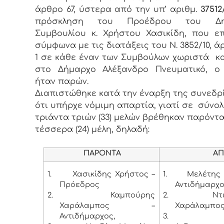
άρθρο 67, ύστερα από την υπ’ αριθμ.
37512
πρόσκληση του Προέδρου του Δημ
Συμβουλίου κ. Χρήστου Χασικίδη, που ε
σύμφωνα με τις διατάξεις του Ν. 3852/10, ά
1 σε κάθε έναν των Συμβούλων χωριστά κ
στο Δήμαρχο Αλέξανδρο Πνευματικό, ο
ήταν παρών.
Διαπιστώθηκε κατά την έναρξη της συνεδρ
ότι υπήρχε νόμιμη απαρτία, γιατί σε σύνο
τριάντα τριών (33) μελών βρέθηκαν παρόντα
τέσσερα (24) μέλη, δηλαδή:
ΠΑΡΟΝΤΑ
ΑΠΟΝ
1.
Χασικίδης Χρήστος –
1.
Μελέτης 
Πρόεδρος
Αντιδήμαρχ
2.
Καμπούρης
2.
Ντ
Χαράλαμπος –
Χαράλαμπο
Αντιδήμαρχος,
3.