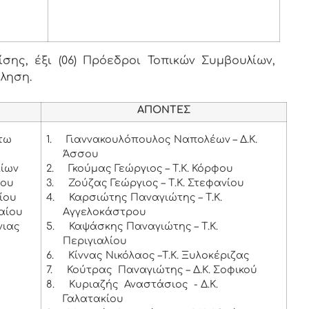
ης, έξι (06) Πρόεδροι Τοπικών Συμβουλίων,
κληση.
ΑΠΟΝΤΕΣ
άτω
1.
Γιαννακουλόπουλος Ναπολέων – Δ.Κ.
Άσσου
λίων
2.
Γκούμας Γεώργιος – Τ.Κ. Κόρφου
θου
3.
Ζούζας Γεώργιος – Τ.Κ. Στεφανίου
ρίου
4.
Καρσιώτης Παναγιώτης – Τ.Κ.
αίου
Αγγελοκάστρου
νιας
5.
Καψάσκης Παναγιώτης – Τ.Κ.
Περιγιαλίου
6.
Κίννας Νικόλαος –Τ.Κ. Ξυλοκέριζας
7.
Κούτρας Παναγιώτης – Δ.Κ. Σοφικού
8.
Κυριαζής Αναστάσιος - Δ.Κ.
Γαλατακίου