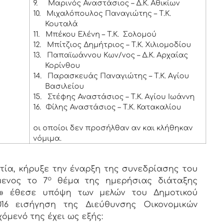
9.
Μαρινός Αναστάσιος – Δ.Κ. Αθικίων
10.
Μιχαλόπουλος Παναγιώτης – Τ.Κ.
Κουταλά
11.
Μπέκου Ελένη – Τ.Κ. Σολομού
12.
Μπίτζιος Δημήτριος – Τ.Κ. Χιλιομοδίου
13.
Παπαϊωάννου Κων/νος – Δ.Κ. Αρχαίας
Κορίνθου
14.
Παρασκευάς Παναγιώτης – Τ.Κ. Αγίου
Βασιλείου
15.
Στέφης Αναστάσιος – Τ.Κ. Αγίου Ιωάννη
16.
Φίλης Αναστάσιος – Τ.Κ. Κατακαλίου
οι οποίοι δεν προσήλθαν αν και κλήθηκαν
νόμιμα.
ία, κήρυξε την έναρξη της συνεδρίασης του
ο
μενος το 7
θέμα της ημερήσιας διάταξης
11» έθεσε υπόψη των μελών του Δημοτικού
.2016 εισήγηση της Διεύθυνσης Οικονομικών
χόμενό της έχει ως εξής: