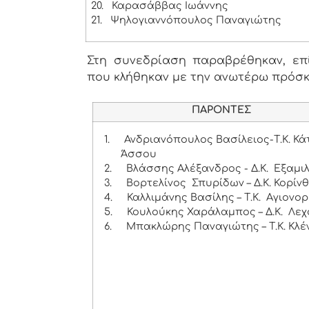
20.
Καρασάββας Ιωάννης
21.
Ψηλογιαννόπουλος Παναγιώτης
Στη συνεδρίαση παραβρέθηκαν, επίσ
που κλήθηκαν με την ανωτέρω πρόσ
ΠΑΡΟΝΤΕΣ
1.
Ανδριανόπουλος Βασίλειος-Τ.Κ. Κ
Άσσου
2.
Βλάσσης Αλέξανδρος - Δ.Κ. Εξαμι
3.
Βορτελίνος Σπυρίδων – Δ.Κ. Κορίν
4.
Καλλιμάνης Βασίλης – Τ.Κ. Αγιονο
5.
Κουλούκης Χαράλαμπος – Δ.Κ. Λεχ
6.
Μπακλώρης Παναγιώτης – Τ.Κ. Κλέ