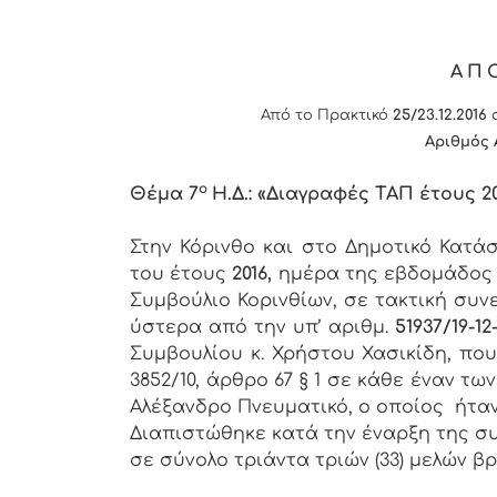
ΑΠ
Από το Πρακτικό
25/23.12.2016
σ
Αριθμός 
ο
Θέμα 7
Η.Δ.: «Διαγραφές ΤΑΠ έτους 20
Στην Κόρινθο και στο Δημοτικό Κατ
του έτους
2016,
ημέρα της εβδομάδο
Συμβούλιο Κορινθίων, σε τακτική συν
ύστερα από την υπ’ αριθμ.
51937/19-12
Συμβουλίου κ. Χρήστου Χασικίδη, πο
3852/10, άρθρο 67 § 1 σε κάθε έναν 
Αλέξανδρο Πνευματικό, ο οποίος ήτα
Διαπιστώθηκε κατά την έναρξη της συ
σε σύνολο τριάντα τριών (33) μελών βρ