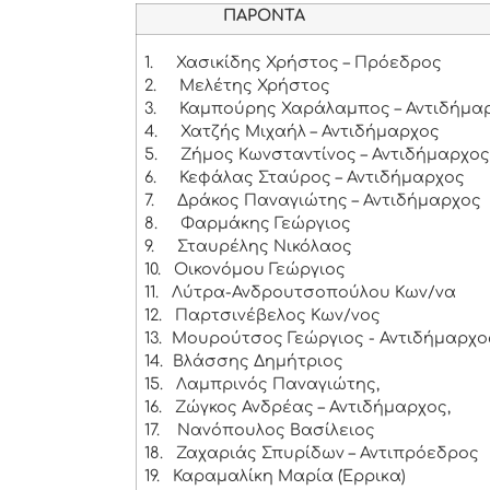
ΠΑΡΟΝΤΑ
1.
Χασικίδης Χρήστος – Πρόεδρος
2.
Μελέτης Χρήστος
3.
Καμπούρης Χαράλαμπος – Αντιδήμαρ
4.
Χατζής Μιχαήλ – Αντιδήμαρχος
5.
Ζήμος Κωνσταντίνος – Αντιδήμαρχο
6.
Κεφάλας Σταύρος – Αντιδήμαρχος
7.
Δράκος Παναγιώτης – Αντιδήμαρχος
8.
Φαρμάκης Γεώργιος
9.
Σταυρέλης Νικόλαος
10.
Οικονόμου Γεώργιος
11.
Λύτρα-Ανδρουτσοπούλου Κων/να
12.
Παρτσινέβελος Κων/νος
13.
Μουρούτσος Γεώργιος - Αντιδήμαρχο
14.
Βλάσσης Δημήτριος
15.
Λαμπρινός Παναγιώτης,
16.
Ζώγκος Ανδρέας – Αντιδήμαρχος,
17.
Νανόπουλος Βασίλειος
18.
Ζαχαριάς Σπυρίδων – Αντιπρόεδρος
19.
Καραμαλίκη Μαρία (Έρρικα)