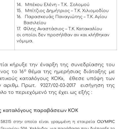
14.
Μπέκου Ελένη – Τ.Κ. Σολομού
15.
Μπίτζιος Δημήτριος – Τ.Κ. Χιλιομοδίου
16.
Παρασκευάς Παναγιώτης – Τ.Κ. Αγίου
Βασιλείου
17.
Φίλης Αναστάσιος – Τ.Κ. Κατακαλίου
οι οποίοι δεν προσήλθαν αν και κλήθηκαν
νόμιμα.
ία κήρυξε την έναρξη της συνεδρίασης του
ο
νος το 16
θέμα της ημερήσιας διάταξης με
ατικούς καταλόγους ΚΟΚ», έθεσε υπόψη των
 αριθμ. Πρωτ. 9327/02-03-2017 εισήγηση της
λο το περιεχόμενό της έχει ως εξής :
ύς καταλόγους παραβάσεων ΚΟΚ
 58315 στην οποία είναι γραμμένη η εταιρεία
OLYMPIC
 Γεωργίου 50Α, Χαλάνδρι, για παράβαση που διέπραξε το