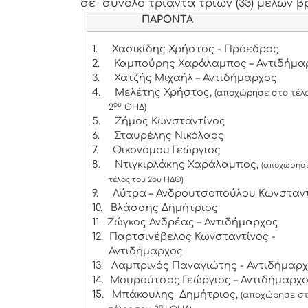
σε σύνολο τριάντα τριών (33) μελών βρ
ΠΑΡΟΝΤΑ
1.
Χασικίδης Χρήστος - Πρόεδρος
2.
Καμπούρης Χαράλαμπος – Αντιδήμα
3.
Χατζής Μιχαήλ – Αντιδήμαρχος
4.
Μελέτης Χρήστος,
(αποχώρησε στο τέλ
ου
2
ΘΗΔ)
5.
Ζήμος Κωνσταντίνος
6.
Σταυρέλης Νικόλαος
7.
Οικονόμου Γεώργιος
8.
Ντιγκιρλάκης Χαράλαμπος,
(αποχώρησε
τέλος του 2ου ΗΔΘ)
9.
Λύτρα – Ανδρουτσοπούλου Κωνσταν
10.
Βλάσσης Δημήτριος
11.
Ζώγκος Ανδρέας – Αντιδήμαρχος
12.
Παρτσινέβελος Κωνσταντίνος -
Αντιδήμαρχος
13.
Λαμπρινός Παναγιώτης - Αντιδήμαρ
14.
Μουρούτσος Γεώργιος – Αντιδήμαρχ
15.
Μπάκουλης Δημήτριος,
(αποχώρησε σ
ου