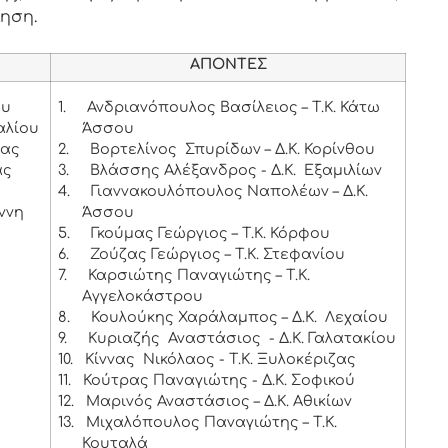
ληση.
ΑΠΟΝΤΕΣ
ου
1.
Ανδριανόπουλος Βασίλειος – Τ.Κ. Κάτω
αλίου
Άσσου
ιας
2.
Βορτελίνος Σπυρίδων – Δ.Κ. Κορίνθου
ας
3.
Βλάσσης Αλέξανδρος - Δ.Κ. Εξαμιλίων
4.
Γιαννακουλόπουλος Ναπολέων – Δ.Κ.
ννη
Άσσου
5.
Γκούμας Γεώργιος – Τ.Κ. Κόρφου
6.
Ζούζας Γεώργιος – Τ.Κ. Στεφανίου
7.
Καρσιώτης Παναγιώτης – Τ.Κ.
Αγγελοκάστρου
8.
Κουλούκης Χαράλαμπος – Δ.Κ. Λεχαίου
9.
Κυριαζής Αναστάσιος - Δ.Κ. Γαλατακίου
10.
Κίννας Νικόλαος - Τ.Κ. Ξυλοκέριζας
11.
Κούτρας Παναγιώτης - Δ.Κ. Σοφικού
12.
Μαρινός Αναστάσιος – Δ.Κ. Αθικίων
13.
Μιχαλόπουλος Παναγιώτης – Τ.Κ.
Κουταλά