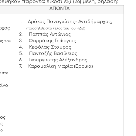
έθηκαν παρόντα είκοσι έξι (26) μέλη, δηλαδή:
ΑΠΟΝΤΑ
1.
Δράκος Παναγιώτης- Αντιδήμαρχος,
ρχος
(προσήλθε στο τέλος του 1ου ΗΔΘ)
2.
Παππάς Αντώνιος
3.
Φαρμάκης Γεώργιος
ος του
4.
Κεφάλας Σταύρος
5.
Πανταζής Βασίλειος
6.
Γκουργιώτης Αλέξανδρος
7.
Καραμαλίκη Μαρία (Έρρικα)
 στο
τίνα
χος
ος
το