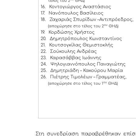
τέλος του 2
ΘΗΔ)
16.
Κοντογιώργος Αναστάσιος
17.
Νανόπουλος Βασίλειος
18.
Ζαχαριάς Σπυρίδων –Αντιπρόεδρος,
ου
(αποχώρησε στο τέλος του 2
ΘΗΔ)
19.
Κορδώσης Χρήστος
20.
Δημητρόπουλος Κωνσταντίνος
21.
Κουτσογκίλας Θεμιστοκλής
22.
Σούκουλης Ανδρέας
23.
Καρασάββας Ιωάννης
24.
Ψηλογιαννόπουλος Παναγιώτης
25.
Δημητριάδη – Κακούρου Μαρία
26.
Πιέτρης Τιμολέων – Γραμματέας,
ου
(αποχώρησε στο τέλος του 1
ΘΗΔ)
Στη συνεδρίαση παραβρέθηκαν επίσης