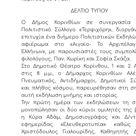
ΔΕΛΤΙΟ ΤΥΠΟΥ
Ο Δήμος Κορινθίων σε συνεργασία
Πολιτιστικό Σύλλογο «Τερψιχόρη», διοργ
επιτυχία ένα διήμερο Πολιτιστικών Εκδηλ
αφιέρωμα στο «Αιγαίο- Το Αρχιπέλα
Ελλήνων», με παρουσιαστές τους συμπολ
φιλολόγους, Παν. Χωρίκη και Σοφία Σκάζα.
Στο Δημοτικό Θέατρο Κορίνθου, 1 και 2 Α
στις 8 μ.μ., ο Δήμαρχος Κορινθίων Αλ
Πνευματικός, Αντιδήμαρχοι, Δημοτικοί Σ
και πλήθος κόσμου, παρευρέθησαν στη σ
αυτή εκδήλωση μνήμης και ιστορίας.
Την πρώτη ημέρα των εκδηλώσεων τη σ
μονοπώλησαν οι δύο κύριοι ομιλητές της 
η Κύρα Αδάμ, Δημοσιογράφος και Δ/ντ
εφημερίδας «Ελευθεροτυπία» καθώ
Χριστόδουλος Γιαλουρίδης, Καθηγητής 