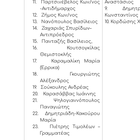
11.
Παρτσινέβελος Κων/νος
Αναστάσιος
-Αντιδήμαρχος
9. Δημητρ
12.
Ζήμος Κων/νος
Κωνσταντίνος
13.
Νανόπουλος Βασίλειος
10. Κορδώσης 
14.
Ζαχαριάς Σπυρίδων–
Αντιπρόεδρος
15.
Πανταζής Βασίλειος,
16.
Κουτσογκίλας
Θεμιστοκλής
17.
Καραμαλίκη Μαρία
(Έρρικα)
18.
Γκουργιώτης
Αλέξανδρος
19.
Σούκουλης Ανδρέας
20.
Καρασάββας Ιωάννης
21.
Ψηλογιαννόπουλος
Παναγιώτης
22.
Δημητριάδη-Κακούρου
Μαρία
23.
Πιέτρης Τιμολέων –
Γραμματέας