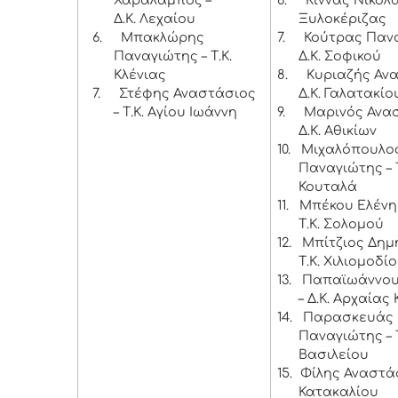
Χαράλαμπος –
6.
Κίννας Νικόλα
Δ.Κ. Λεχαίου
Ξυλοκέριζας
6.
Μπακλώρης
7.
Κούτρας Πανα
Παναγιώτης – Τ.Κ.
Δ.Κ. Σοφικού
Κλένιας
8.
Κυριαζής Ανα
7.
Στέφης Αναστάσιος
Δ.Κ. Γαλατακίο
– Τ.Κ. Αγίου Ιωάννη
9.
Μαρινός Ανασ
Δ.Κ. Αθικίων
10.
Μιχαλόπουλο
Παναγιώτης – Τ
Κουταλά
11.
Μπέκου Ελένη
Τ.Κ. Σολομού
12.
Μπίτζιος Δημή
Τ.Κ. Χιλιομοδί
13.
Παπαϊωάννου
– Δ.Κ. Αρχαίας
14.
Παρασκευάς
Παναγιώτης – Τ
Βασιλείου
15.
Φίλης Αναστάσι
Κατακαλίου