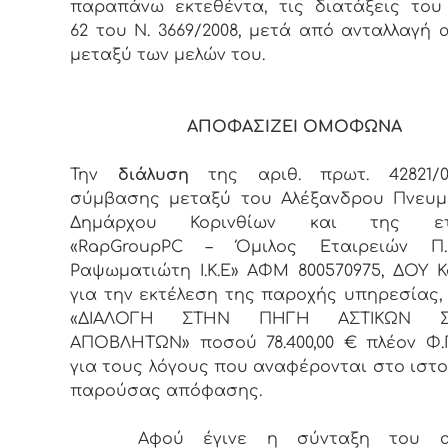
παραπάνω εκτεθέντα, τις διατάξεις το
62 του Ν. 3669/2008, μετά από ανταλλαγή
μεταξύ των μελών του.
ΑΠΟΦΑΣΙΖΕΙ ΟΜΟΦΩΝΑ
Την
διάλυση
της αριθ. πρωτ. 42821/08-
σύμβασης μεταξύ του Αλέξανδρου Πνευμ
Δημάρχου Κορινθίων και της ετα
«RapGroupPC – Όμιλος Εταιρειών 
Ραψωματιώτη Ι.Κ.Ε» ΑΦΜ 800570975, ΔΟΥ Κ
για την εκτέλεση της παροχής υπηρεσίας, 
«ΔΙΑΛΟΓΗ ΣΤΗΝ ΠΗΓΗ ΑΣΤΙΚΩΝ Σ
ΑΠΟΒΛΗΤΩΝ» ποσού 78.400,00 € πλέον Φ.Π
για τους λόγους που αναφέρονται στο ιστο
παρούσας απόφασης.
Αφού έγινε η σύνταξη του α