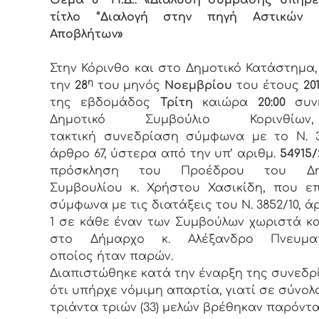
τίτλο ‘’Διαλογή στην πηγή Αστικών 
Αποβλήτων»
Στην Κόρινθο και στο Δημοτικό Κατάστημα
η
την
28
του μηνός
Νοεμβρίου
του έτους
201
της εβδομάδος
Τρίτη
καιώρα
20:00
συν
Δημοτικό Συμβούλιο Κορινθί
τακτική συνεδρίαση σύμφωνα με το Ν. 3
άρθρο 67, ύστερα από την υπ’ αριθμ.
54915/
πρόσκληση του Προέδρου του Δημ
Συμβουλίου κ. Χρήστου Χασικίδη, που ε
σύμφωνα με τις διατάξεις του Ν. 3852/10, ά
1 σε κάθε έναν των Συμβούλων χωριστά κ
στο Δήμαρχο κ. Αλέξανδρο Πνευμα
οποίος ήταν παρών.
Διαπιστώθηκε κατά την έναρξη της συνεδρ
ότι υπήρχε νόμιμη απαρτία, γιατί σε σύνολ
τριάντα τριών (33) μελών βρέθηκαν παρόντα