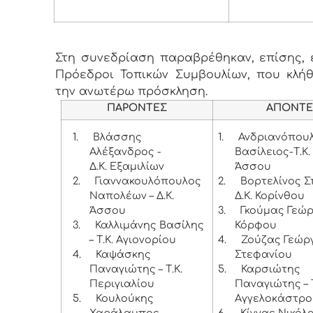
Στη συνεδρίαση παραβρέθηκαν, επίσης, ε
Πρόεδροι Τοπικών Συμβουλίων, που κλή
την ανωτέρω πρόσκληση.
ΠΑΡΟΝΤΕΣ
ΑΠΟΝΤΕ
1.
Βλάσσης
1.
Ανδριανόπου
Αλέξανδρος -
Βασίλειος-Τ.Κ.
Δ.Κ. Εξαμιλίων
Άσσου
2.
Γιαννακουλόπουλος
2.
Βορτελίνος Σ
Ναπολέων – Δ.Κ.
Δ.Κ. Κορίνθου
Άσσου
3.
Γκούμας Γεώργ
3.
Καλλιμάνης Βασίλης
Κόρφου
– Τ.Κ. Αγιονορίου
4.
Ζούζας Γεώργι
4.
Καψάσκης
Στεφανίου
Παναγιώτης – Τ.Κ.
5.
Καρσιώτης
Περιγιαλίου
Παναγιώτης – Τ
5.
Κουλούκης
Αγγελοκάστρο