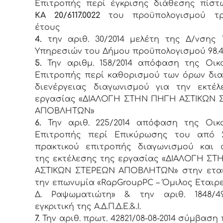
Επιτροπής περί έγκρισης διάθεσης πίσ
ΚΑ 20/6117.0022
του προϋπολογισμού τρ
έτους
4.
την αριθ. 30/2014 μελέτη της Δ/νσης 
Υπηρεσιών του Δήμου προϋπολογισμού 98.4
5.
Την αριθμ. 158/2014 απόφαση της Οικ
Επιτροπής περί καθορισμού των όρων δι
διενέργειας διαγωνισμού για την εκτέ
εργασίας «ΔΙΑΛΟΓΗ ΣΤΗΝ ΠΗΓΗ ΑΣΤΙΚΩΝ 
ΑΠΟΒΛΗΤΩΝ»
6.
Την αριθ. 225/2014 απόφαση της Οικο
Επιτροπής περί Επικύρωσης του από 23
πρακτικού επιτροπής διαγωνισμού και 
της εκτέλεσης της εργασίας «ΔΙΑΛΟΓΗ Σ
ΑΣΤΙΚΩΝ ΣΤΕΡΕΩΝ ΑΠΟΒΛΗΤΩΝ» στην εται
την επωνυμία «RapGroupPC – Όμιλος Εταιρε
Δ. Ραψωματιώτη» & την αριθ. 1848/494
εγκριτική της Α.Δ.Π.Δ.Ε.&.Ι.
7.
Την αριθ. πρωτ. 42821/08-08-2014 σύμβαση