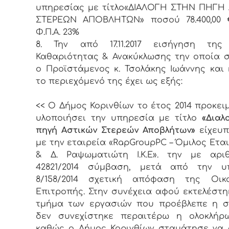
υπηρεσίας με τίτλο«ΔΙΑΛΟΓΗ ΣΤΗΝ ΠΗΓΗ
ΣΤΕΡΕΩΝ ΑΠΟΒΛΗΤΩΝ» ποσού 78.400,00 
Φ.Π.Α. 23%
8. Την από 17.11.2017 εισήγηση της
Καθαριότητας & Ανακύκλωσης την οποία 
ο Προϊστάμενος κ. Τσολάκης Ιωάννης και 
το περιεχόμενό της έχει ως εξής:
<< Ο Δήμος Κορινθίων το έτος 2014 προκει
υλοποιήσει την υπηρεσία με τίτλο
«Διαλ
πηγή Αστικών Στερεών Αποβλήτων»
είχευ
με την εταιρεία «RapGroupPC – Όμιλος Εται
& Δ. Ραψωματιώτη Ι.Κ.Ε». την με αριθ
42821/2014 σύμβαση, μετά από την υπ
8/158/2014 σχετική απόφαση της Οικο
Επιτροπής. Στην συνέχεια αφού εκτελέστη
τμήμα των εργασιών που προέβλεπε η σ
δεν συνεχίστηκε περαιτέρω η ολοκλήρ
καθώς ο Δήμος Κορινθίων σταμάτησε να 