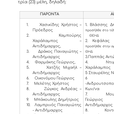
τρία (23) μέλη, δηλαδή:
ΠΑΡΟΝΤΑ
ΑΠΟΝ
1.
Χασικίδης Χρήστος –
1
.
Βλάσσης Δη
Πρόεδρος
προσήλθε στο τέλ
2.
Καμπούρης
ΘΕΗΔ
Χαράλαμπος –
2. Κεφάλας 
Αντιδήμαρχος,
προσήλθε στην α
3.
Δράκος Παναγιώτης –
ΘΗΔ
Αντιδήμαρχος
3.Παππάς Αντ
4.
Φαρμάκης Γεώργιος,
4. Ντιγκι
5.
Χατζής Μιχαήλ –
Χαράλαμπος
Αντιδήμαρχος
5 Σταυρέλης Ν
6.
Οικονόμου Γεώργιος
6 Λύ
7.
Μελέτης Χρήστος
-Ανδρουτσοπ
8.
Ζώγκος Ανδρέας –
Κων/να
Αντιδήμαρχος
7. Μουρο
9.
Μπάκουλης Δημήτριος
Γεώργι
10.
Λαμπρινός Παναγιώτης
Αντιδήμαρχος
- Αντιδήμαρχος
8. Κοντογ