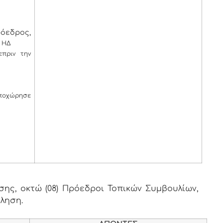
όεδρος,
 ΗΔ
ε
πριν την
αποχώρησε
ης, οκτώ (08) Πρόεδροι Τοπικών Συμβουλίων,
κληση.