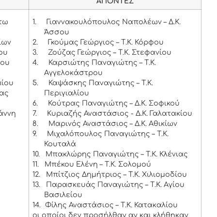
ΑΠΟΝΤΕΣ
άτω
1.
Γιαννακουλόπουλος Ναπολέων – Δ.Κ.
Άσσου
ίων
2.
Γκούμας Γεώργιος – Τ.Κ. Κόρφου
θου
3.
Ζούζας Γεώργιος – Τ.Κ. Στεφανίου
ίου
4.
Καρσιώτης Παναγιώτης – Τ.Κ.
Αγγελοκάστρου
αίου
5.
Καψάσκης Παναγιώτης – Τ.Κ.
ίας
Περιγιαλίου
6.
Κούτρας Παναγιώτης – Δ.Κ. Σοφικού
ωάννη
7.
Κυριαζής Αναστάσιος - Δ.Κ. Γαλατακίου
8.
Μαρινός Αναστάσιος – Δ.Κ. Αθικίων
9.
Μιχαλόπουλος Παναγιώτης – Τ.Κ.
Κουταλά
10.
Μπακλώρης Παναγιώτης – Τ.Κ. Κλένιας
11.
Μπέκου Ελένη – Τ.Κ. Σολομού
12.
Μπίτζιος Δημήτριος – Τ.Κ. Χιλιομοδίου
13.
Παρασκευάς Παναγιώτης – Τ.Κ. Αγίου
Βασιλείου
14.
Φίλης Αναστάσιος – Τ.Κ. Κατακαλίου
οι οποίοι δεν προσήλθαν αν και κλήθηκαν