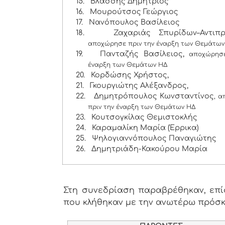
15.
Βλάσσης Δημήτριος
16.
Μουρούτσος Γεώργιος
17.
Νανόπουλος Βασίλειος
18.
Ζαχαριάς Σπυρίδων–Αντιπρ
αποχώρησε πριν την έναρξη των Θεμάτων
19.
Πανταζής Βασίλειος,
αποχώρησ
έναρξη των Θεμάτων ΗΔ
20.
Κορδώσης Χρήστος,
21.
Γκουργιώτης Αλέξανδρος,
22.
Δημητρόπουλος Κωνσταντίνος
, 
πριν την έναρξη των Θεμάτων ΗΔ
23.
Κουτσογκίλας Θεμιστοκλής
24.
Καραμαλίκη Μαρία (Έρρικα)
25.
Ψηλογιαννόπουλος Παναγιώτης
26.
Δημητριάδη-Κακούρου Μαρία
Στη συνεδρίαση παραβρέθηκαν, επίσ
που κλήθηκαν με την ανωτέρω πρόσ