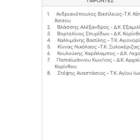
ΠΑΡΟΝΤΕΣ
1.
Ανδριανόπουλος Βασίλειος-Τ.Κ. Κ
Άσσου
2.
Βλάσσης Αλέξανδρος - Δ.Κ. Εξαμιλ
3.
Βορτελίνος Σπυρίδων – Δ.Κ. Κορίν
4.
Καλλιμάνης Βασίλης – Τ.Κ. Αγιονορ
5.
Κίννας Νικόλαος –Τ.Κ. Ξυλοκέριζας
6.
Κουλούκης Χαράλαμπος – Δ.Κ. Λεχ
7.
Παπαϊωάννου Κων/νος – Δ.Κ. Αρχα
Κορίνθου
8.
Στέφης Αναστάσιος – Τ.Κ. Αγίου Ι