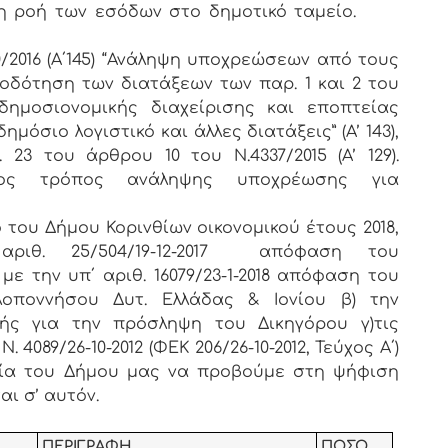
τη ροή των εσόδων στο δημοτικό ταμείο.
/2016 (Α΄145) “Ανάληψη υποχρεώσεων από τους
ιοδότηση των διατάξεων των παρ. 1 και 2 του
δημοσιονομικής διαχείρισης και εποπτείας
μόσιο λογιστικό και άλλες διατάξεις” (Α’ 143),
3 του άρθρου 10 του Ν.4337/2015 (Α’ 129).
ερος τρόπος ανάληψης υποχρέωσης για
του Δήμου Κορινθίων οικονομικού έτους 2018,
ιθ. 25/504/19-12-2017 απόφαση του
με την υπ΄ αριθ. 16079/23-1-2018 απόφαση του
λοποννήσου Δυτ. Ελλάδας & Ιονίου β) την
ής για την πρόσληψη του Δικηγόρου γ)τις
 4089/26-10-2012 (ΦΕΚ 206/26-10-2012, Τεύχος Α΄)
γία του Δήμου μας να προβούμε στη ψήφιση
ι σ’ αυτόν.
ΠΕΡΙΓΡΑΦΗ
ΠΟΣΟ