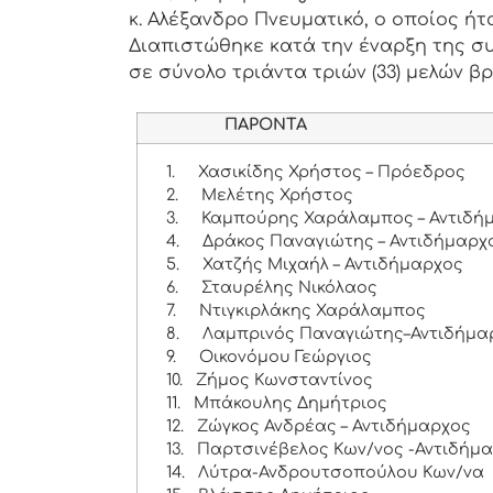
κ. Αλέξανδρο Πνευματικό, ο οποίος ήτ
Διαπιστώθηκε κατά την έναρξη της συ
σε σύνολο τριάντα τριών (33) μελών βρ
ΠΑΡΟΝΤΑ
1.
Χασικίδης Χρήστος – Πρόεδρος
2.
Μελέτης Χρήστος
3.
Καμπούρης Χαράλαμπος – Αντιδή
4.
Δράκος Παναγιώτης – Αντιδήμαρχ
5.
Χατζής Μιχαήλ – Αντιδήμαρχος
6.
Σταυρέλης Νικόλαος
7.
Ντιγκιρλάκης Χαράλαμπος
8.
Λαμπρινός Παναγιώτης–Αντιδήμα
9.
Οικονόμου Γεώργιος
10.
Ζήμος Κωνσταντίνος
11.
Μπάκουλης Δημήτριος
12.
Ζώγκος Ανδρέας – Αντιδήμαρχος
13.
Παρτσινέβελος Κων/νος -Αντιδήμ
14.
Λύτρα-Ανδρουτσοπούλου Κων/να