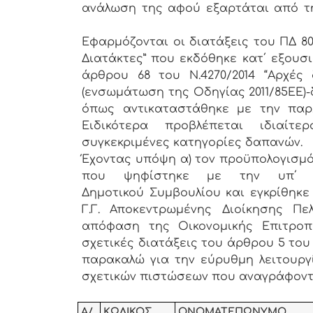
ανάλωση της αφού εξαρτάται από 
Εφαρμόζονται οι διατάξεις του ΠΔ 80
Διατάκτες” που εκδόθηκε κατ΄ εξουσ
άρθρου 68 του Ν.4270/2014 “Αρχές 
(ενσωμάτωση της Οδηγίας 2011/85ΕΕ)-δη
όπως αντικαταστάθηκε με την παρ. 2
Ειδικότερα προβλέπεται ιδιαίτ
συγκεκριμένες κατηγορίες δαπανών.
Έχοντας υπόψη α) τον προϋπολογισμό 
που ψηφίστηκε με την υπ΄ αρ
Δημοτικού Συμβουλίου και εγκρίθηκε 
Γ.Γ. Αποκεντρωμένης Διοίκησης Πε
απόφαση της Οικονομικής Επιτροπ
σχετικές διατάξεις του άρθρου 5 του Ν.
παρακαλώ για την εύρυθμη λειτουρ
σχετικών πιστώσεων που αναγράφοντα
Α/
ΚΩΔΙΚΟΣ
ΟΝΟΜΑΤΕΠΩΝΥΜΟ