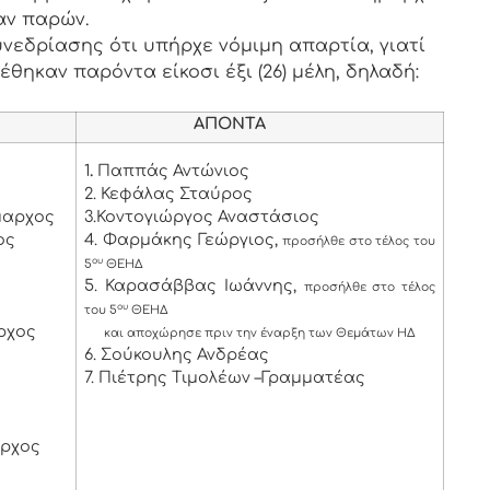
αν παρών.
νεδρίασης ότι υπήρχε νόμιμη απαρτία, γιατί
έθηκαν παρόντα είκοσι έξι (26) μέλη, δηλαδή:
ΑΠΟΝΤΑ
1
.
Παππάς Αντώνιος
2. Κεφάλας Σταύρος
μαρχος
3.Κοντογιώργος Αναστάσιος
ος
4. Φαρμάκης Γεώργιος,
προσήλθε στο τέλος του
ου
5
ΘΕΗΔ
5. Καρασάββας Ιωάννης,
προσήλθε στο τέλος
ου
του 5
ΘΕΗΔ
ρχος
και αποχώρησε πριν την έναρξη των Θεμάτων ΗΔ
6. Σούκουλης Ανδρέας
7. Πιέτρης Τιμολέων –Γραμματέας
αρχος