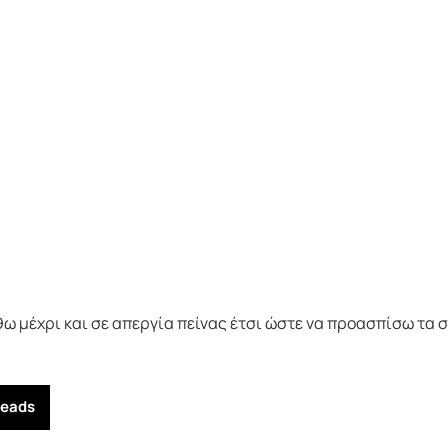
θω μέχρι και σε απεργία πείνας έτσι ώστε να προασπίσω τα
reads