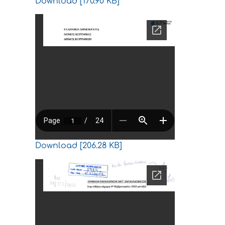
Download [170.90 KB]
Download [206.28 KB]