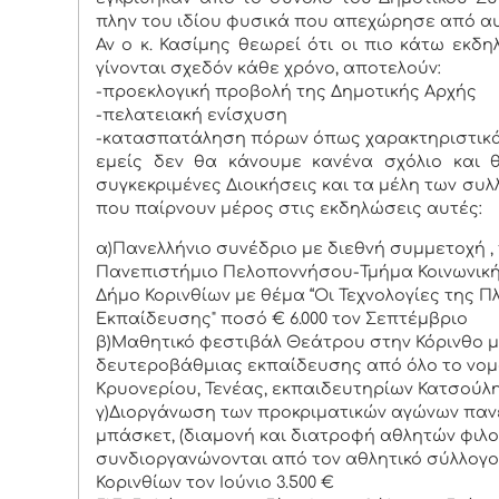
πλην του ιδίου φυσικά που απεχώρησε από αυ
Αν ο κ. Κασίμης θεωρεί ότι οι πιο κάτω εκδ
γίνονται σχεδόν κάθε χρόνο, αποτελούν:
-προεκλογική προβολή της Δημοτικής Αρχής
-πελατειακή ενίσχυση
-κατασπατάληση πόρων όπως χαρακτηριστικ
εμείς δεν θα κάνουμε κανένα σχόλιο και 
συγκεκριμένες Διοικήσεις και τα μέλη των συλ
που παίρνουν μέρος στις εκδηλώσεις αυτές:
α)Πανελλήνιο συνέδριο με διεθνή συμμετοχή 
Πανεπιστήμιο Πελοποννήσου-Τμήμα Κοινωνικής 
Δήμο Κορινθίων με θέμα “Οι Τεχνολογίες της 
Εκπαίδευσης" ποσό € 6.000 τον Σεπτέμβριο
β)Μαθητικό φεστιβάλ Θεάτρου στην Κόρινθο 
δευτεροβάθμιας εκπαίδευσης από όλο το νομό 
Κρυονερίου, Τενέας, εκπαιδευτηρίων Κατσούλη)
γ)Διοργάνωση των προκριματικών αγώνων πα
μπάσκετ, (διαμονή και διατροφή αθλητών φιλ
συνδιοργανώνονται από τον αθλητικό σύλλογο
Κορινθίων τον Ιούνιο 3.500 €