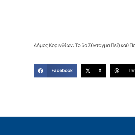
Δήμος Κορινθίων: Το 6ο Σύνταγμα Πεζικού Πο
Facebook
X
Th