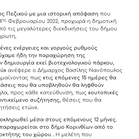
ς Πεζικού
με μια ιστορική απόφαση
που
ης
4
Φεβρουαρίου 2022, προχωρά η δημοτική
πό τις μεγαλύτερες διεκδικήσεις του δήμου
ήρωτη,
μένες ενέργειες και γοργούς ρυθμούς
τύχαμε ήδη την παραχώρηση της
ν δημιουργία εκεί βιοτεχνολογικού πάρκου,
ύ»
ανέφερε ο Δήμαρχος Βασίλης Νανόπουλος
σημαίνοντας πως
«τις επόμενες 15 ημέρες θα
τάσεις που θα υποβληθούν θα ληφθούν
λα, προς κάθε κατεύθυνση, πως
«ουτοπικές
αντικείμενο συζήτησης,
θέσεις που θα
ητήσεις ετών».
οκληρωθεί μέσα στους επόμενους 12 μήνες.
παραχωρείται στο δήμο Κορινθίων από το
ιοκτήτης του χώρου .
Η μελέτη που