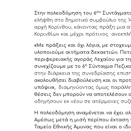
ου
Στην πολεοδόμηση του 6
Συντάγματο
ελήφθη στο δημοτικό συμβούλιο της 1
αρχή Κορίνθου, κάνοντας πράξη μια α
Κορινθίων και μέχρι πρότινος ανεκπλ
«Με πράξεις και όχι λόγια, με στοχευ
υλοποιούμε αιτήματα δεκαετιών. Πε
περιφερειακής αγοράς Λεχαίου για τη
ο
συνεχίζουμε με το 6
Σύνταγμα Πεζικο
στην διάρκεια της συνεδρίασης επι
ακολουθήσει διαβούλευση και οι προ
υπόψιν»,
διαμηνύοντας όμως παράλλη
θέσεις δεν μπορούν να αποτελέσουν 
οδηγήσουν εκ νέου σε ατέρμονες συζ
Η πολεοδόμηση αναμένεται να έχει ολ
Αμέσως μετά η μισή περίπου έκταση 
Ταμείο Εθνικής Άμυνας που είναι ο ιδ