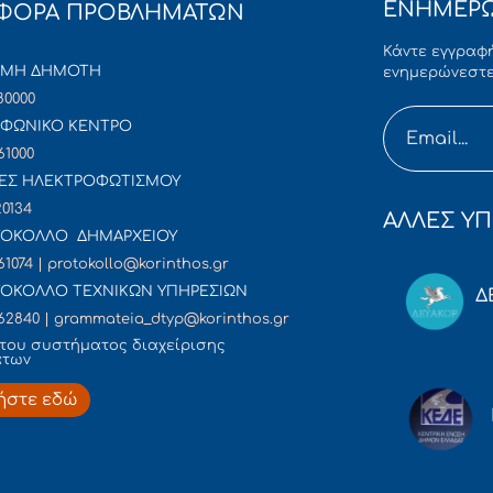
ΕΝΗΜΕΡΩ
ΦΟΡΑ ΠΡΟΒΛΗΜΑΤΩΝ
Κάντε εγγραφή
ΜΜΗ ΔΗΜΟΤΗ
ενημερώνεστε
80000
ΦΩΝΙΚΟ ΚΕΝΤΡΟ
61000
ΕΣ ΗΛΕΚΤΡΟΦΩΤΙΣΜΟΥ
20134
ΑΛΛΕΣ ΥΠ
ΟΚΟΛΛΟ ΔΗΜΑΡΧΕΙΟΥ
61074 | protokollo@korinthos.gr
ΟΚΟΛΛΟ ΤΕΧΝΙΚΩΝ ΥΠΗΡΕΣΙΩΝ
Δ
62840 | grammateia_dtyp@korinthos.gr
του συστήματος διαχείρισης
άτων
ήστε εδώ