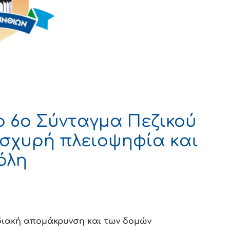
ο 6ο Σύνταγμα Πεζικού
ισχυρή πλειοψηφία και
όλη
διακή απομάκρυνση και των δομών