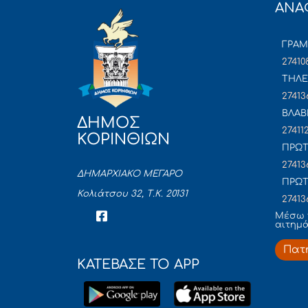
ΑΝΑ
ΓΡΑ
27410
ΤΗΛΕ
27413
ΒΛΑΒ
ΔΗΜΟΣ
27411
ΚΟΡΙΝΘΙΩΝ
ΠΡΩΤ
27413
ΔΗΜΑΡΧΙΑΚΟ ΜΕΓΑΡΟ
ΠΡΩΤ
Κολιάτσου 32, Τ.Κ. 20131
27413
Mέσω 
αιτημ
Πατ
ΚΑΤΕΒΑΣΕ ΤΟ APP