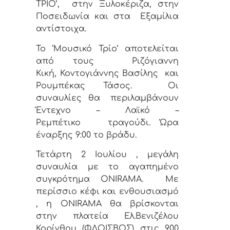
ΤΡΙΟ’,
στην Ξυλοκέριζα, στην
Ποσειδωνία και στα
Εξαμίλια
αντίστοιχα.
Το ‘Μουσικό Τρίο’ αποτελείται
από τους
Ριζόγιαννη
Κική,
Κοντογιάννης Βασίλης
και
Ρουμπέκας Τάσος.
Οι
συναυλίες
θα
περιλαμβάνουν
Έντεχνο – Λαϊκό –
Ρεμπέτικο
τραγούδι. Ώρα
έναρξης 9:00 το βράδυ.
Τετάρτη 2 Ιουλίου , μεγάλη
συναυλία με το αγαπημένο
συγκρότημα ONIRAMA.
Mε
περίσσιο κέφι και ενθουσιασμό
, η ONIRAMA θα βρίσκονται
στην πλατεία Ελ.Βενιζέλου
Κορίνθου (ΦΛΟΙΣΒΟΣ) στις 9.00