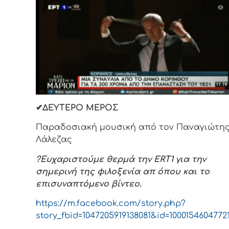
✔ΔΕΥΤΕΡΟ ΜΕΡΟΣ
Παραδοσιακή μουσική από τον Παναγιώτη
Λάλεζας
?Ευχαριστούμε θερμά την ERT1 για την
σημερινή της φιλοξενία απ όπου και το
επισυναπτόμενο βίντεο.
https://m.facebook.com/story.php?
story_fbid=1047205919138081&id=1000154604772