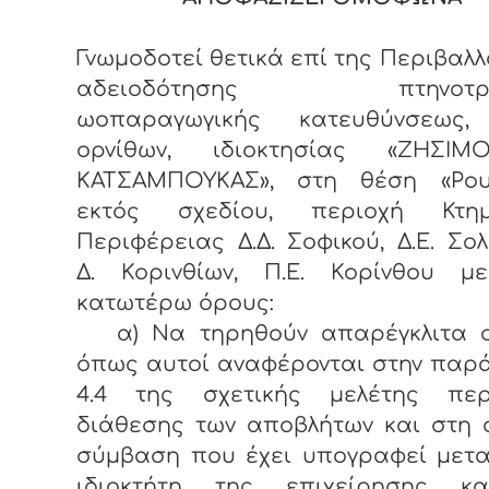
Γνωμοδοτεί θετικά επί της Περιβαλλ
αδειοδότησης πτηνοτρο
ωοπαραγωγικής κατευθύνσεως, 
ορνίθων, ιδιοκτησίας «ΖΗΣΙ
ΚΑΤΣΑΜΠΟΥΚΑΣ», στη θέση «Ρου
εκτός σχεδίου, περιοχή Κτημ
Περιφέρειας Δ.Δ. Σοφικού, Δ.Ε. Σολ
Δ. Κορινθίων, Π.Ε. Κορίνθου μ
κατωτέρω όρους:
α) Να τηρηθούν απαρέγκλιτα ο
όπως αυτοί αναφέρονται στην παρ
4.4 της σχετικής μελέτης πε
διάθεσης των αποβλήτων και στη 
σύμβαση που έχει υπογραφεί μετα
ιδιοκτήτη της επιχείρησης κ