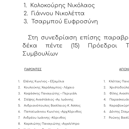
1.
Κολοκούρης Νικόλαος
2.
Γιάννου Νικολέττα
3.
Τσαρμπού Ευφροσύνη
Στη συνεδρίαση επίσης παραβρ
δέκα πέντε (15) Πρόεδροι Τ
Συμβουλίων
ΠΑΡΟΝΤΕΣ
ΑΠΟΝ
1.
Ελένης Κων/νος – Εξαμίλια
1.
Κλέττας Παν
2.
Κουλούκης Χαράλαμπος- Λέχαιο
2.
Χριστοδούλο
3.
Καψάσκης Παναγιώτης – Περιγιάλι
3.
Φίλης Αναστ
4.
Στέφης Αναστάσιος –Αγ. Ιωάννης
4.
Παρασκευάς
5.
Ανδριανόπουλος Βασίλειος-K. Άσσος
5.
Καραβοκύρη
6.
Παπαϊωάννου Κων/νος –Αρχ.Κόρινθος
6.
Δόντης Σταμ
7.
Ανδρέου Ιωάννης –Κόρινθος
7.
Ρούκης Βασί
8.
Καρσιώτης Παναγιώτης –Αγγελ/στρο