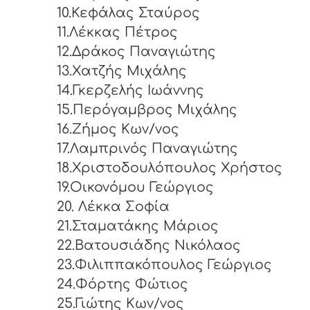
10.Κεφάλας Σταύρος
11.Λέκκας Πέτρος
12.Δράκος Παναγιώτης
13.Χατζής Μιχάλης
14.Γκερζελής Ιωάννης
15.Περόγαμβρος Μιχάλης
16.Ζήμος Κων/νος
17.Λαμπρινός Παναγιώτης
18.Χριστοδουλόπουλος Χρήστος
19.Οικονόμου Γεώργιος
20. Λέκκα Σοφία
21.Σταματάκης Μάριος
22.Βατουσιάδης Νικόλαος
23.Φιλιππακόπουλος Γεώργιος
24.Φόρτης Φώτιος
25.Γιώτης Κων/νος