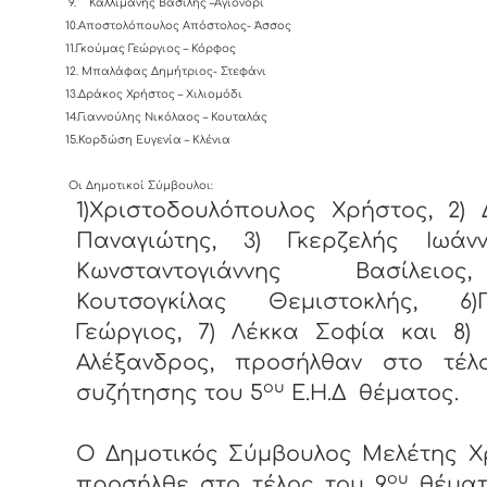
9.
Καλλιμάνης Βασίλης –Αγιονόρι
10.Αποστολόπουλος Απόστολος- Άσσος
11.Γκούμας Γεώργιος – Κόρφος
12. Μπαλάφας Δημήτριος- Στεφάνι
13.Δράκος Χρήστος – Χιλιομόδι
14.Γιαννούλης Νικόλαος – Κουταλάς
15.Κορδώση Ευγενία – Κλένια
Οι Δημοτικοί Σύμβουλοι:
1)Χριστοδουλόπουλος Χρήστος, 2)
Παναγιώτης, 3) Γκερζελής Ιωάνν
Κωνσταντογιάννης Βασίλειο
Κουτσογκίλας Θεμιστοκλής, 6)
Γεώργιος, 7) Λέκκα Σοφία και 8)
Αλέξανδρος, προσήλθαν στο τέλ
ου
συζήτησης του 5
Ε.Η.Δ θέματος.
Ο Δημοτικός Σύμβουλος Μελέτης Χ
ου
προσήλθε στο τέλος του 9
θέματ