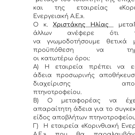
και της εταιρείας «Κορι
Ενεργειακή Α.Ε.».
Ο κ.
Χριστάκης Ηλίας
μετα
άλλων ανέφερε ότι π
να γνωμοδοτήσουμε θετικά 
προϋπόθεση να τηρη
οι κατωτέρω όροι:
Α) Η εταιρεία πρέπει να ε
άδεια προσωρινής αποθήκευσ
διαχείρισης αποβλ
πτηνοτροφείου.
Β) Ο μεταφορέας να έχε
απαραίτητη άδεια για το συγκε
είδος αποβλήτων πτηνοτροφείου
Γ) Η εταιρεία «Κορινθιακή Ενε
Α.Ε.» που θα παραλαμβάν