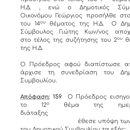
Η.Δ. , ενώ ο Δημοτικός Σύμ
Οικονόμου Γεώργιος προσήλθε στο
ου
του 14
θέματος της Η.Δ. Ο Δημ
Σύμβουλος Γιώτης Κων/νος απο
ου
στο τέλος της συζήτησης του 2
θ
της Η.Δ.
Ο Πρόεδρος αφού διαπίστωσε α
άρχισε τη συνεδρίαση του Δημ
Συμβουλίου.
Απόφαση
: 159
Ο Πρόεδρος εισηγο
ο
το 12
θέμα της ημερή
διάταξης
έθεσε υπόψη των μ
του Δημοτικού Συμβουλίου τα εξής: