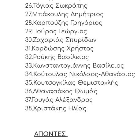
26.Τόγιας Σωκράτης
27.Μπάκουλης Δημήτριος
28.Καρπούζης Γρηγόριος
29.Πούρος Γεώργιος
30.Ζαχαριάς Σπυρίδων
31.Κορδώσης Χρήστος
32.Ρούκης Βασίλειος
33.Κωνσταντογιάννης Βασίλειος
34.Κούτουλας Νικόλαος-Αθανάσιος
35.Κουτσογκίλας Θεμιστοκλής
36.Αθανασάκος Θωμάς
37.Γουγάς Αλέξανδρος
38.Χριστάκης Ηλίας
ΑΠΟΝΤΕΣ